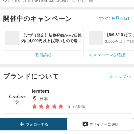
今すぐのご注文で8/19~8/22にお届け予定です。
開催中のキャンペーン
すべてを見る(2)
【8/9-8/10 
【アプリ限定】新規登録から7日以
員感謝デー】ア
内に4,000円以上お買いもので送料
3,500円以上ご
全品対象7％OFF
無料（最大500円OFF）
OFF
件あり、最大50
割引詳細
キャンペーンを確認
ブランドについて
ショップへ
temtem
日本
5
(2,965)
クーポン取得
デザイナーに連絡
フォローする