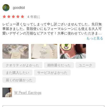
goodkid
4 年前に
レビュー遅くなってしまって申し訳ございませんでした。先日無
事届きました。普段使いにもフォーマルシーンにも使える大人可
愛いデザインの万能なピアスです！大事に使わせていただきます
～ありがとうございました。
もっと見る
正式場合或休閒的服裝都很百搭的設計，實品的質感非常物超所
值，非常喜歡，謝謝！
クオリティがよかった
期待通りだった
ユニーク
また購入したい
サービスがよかった
届くのが速かった
W Pearl Earrings