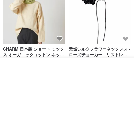
CHARM 日本製 ショート ミック
天然シルクフラワーネックレス -
ス オーガニックコットン ネック
ローズチョーカー - リストレッ
ウォーマー
グブレスレット シルクアクセサ
カジュアルボックス casual box
Marina V Lingerie
リー
入荷待ち登録
2,500円
9,769円
ショップを見る