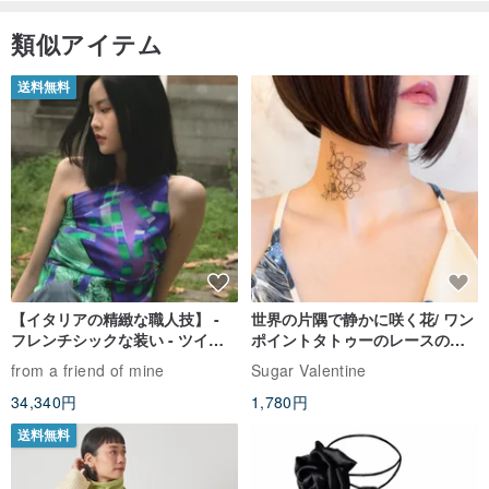
類似アイテム
送料無料
【イタリアの精緻な職人技】 -
世界の片隅で静かに咲く花/ ワン
フレンチシックな装い - ツイル
ポイントタトゥーのレースのチ
プリントシルクスカーフトップ
ョーカー SV649
from a friend of mine
Sugar Valentine
ス
34,340円
1,780円
送料無料