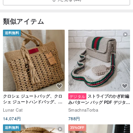
類似アイテム
送料無料
クロシェ ジュートバッグ、クロ
ストライプのかぎ針編
デジタル
シェ ジュートハンドバッグ、リ
みパターン バッグ PDF デジタル
ユーザブルバッグ
インスタント ダウンロード、レ
Lunar Cat
SmachnaTorba
ディース クロスボディ
14,074円
788円
送料無料
35%OFF