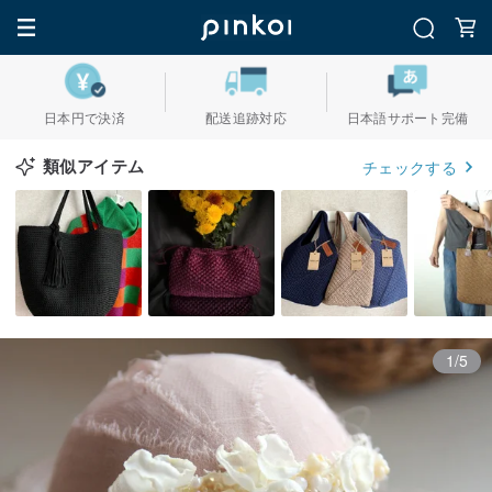
日本円で決済
配送追跡対応
日本語サポート完備
類似アイテム
チェックする
1/5