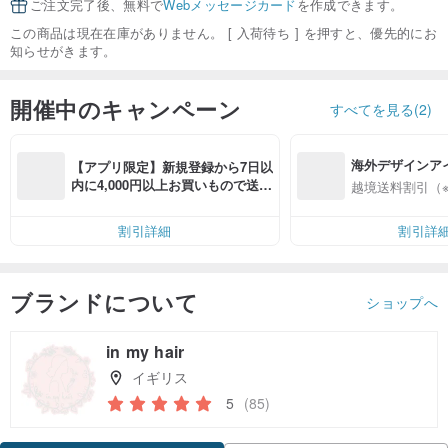
ご注文完了後、無料で
Webメッセージカード
を作成できます。
この商品は現在在庫がありません。 [ 入荷待ち ] を押すと、優先的にお
知らせがきます。
開催中のキャンペーン
すべてを見る(2)
海外デザインア
【アプリ限定】新規登録から7日以
入
内に4,000円以上お買いもので送料
越境送料割引（
無料（最大500円OFF）
割引詳細
割引詳
ブランドについて
ショップへ
in my hair
イギリス
5
(85)