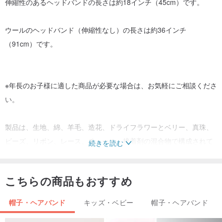
伸縮性のあるヘッドバンドの長さは約18インチ（45cm）です。
ウールのヘッドバンド（伸縮性なし）の長さは約36インチ
（91cm）です。
※年長のお子様に適した商品が必要な場合は、お気軽にご相談くださ
い。
製品は、生地、綿、羊毛、造花、ドライフラワーとベリー、真珠、
ビーズ、リボン、レース、チュール、接着剤の混合物で構成されて
続きを読む
います。
こちらの商品もおすすめ
注意：一部の製品には小さな真珠/ビーズが含まれており、ドライフ
ラワーから小さな断片が少しはがれる場合があります。製品は大人
帽子・ヘアバンド
キッズ・ベビー
帽子・ヘアバンド
の監督下でのみ使用する必要があり、子供に製品を放置しないでく