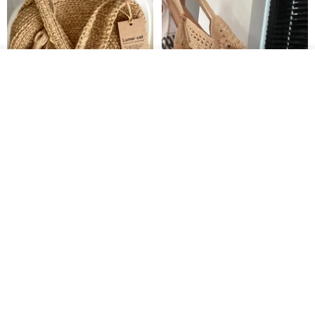
入荷待ち登録
お気に入り
ショップを見る
クロシェ編み丸型ジュートバッ
オーガニックコットン糸の編み
グ、クロシェ編みトートバッ
バッグ、クラッチバッグとして
グ、クロシェ編みショルダーバ
も。
Lunar Cat
Knits And Woven By Oom
ッグ
11,425円
5,405円
8,314円
送料無料