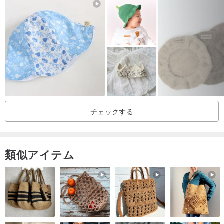
ださい。
すべての製品は手作りで、素材は手作業で作られています。生地や
リボンのカットエッジは機械で仕上げられていないため、一部のア
イテムにほつれやルーズエンドが発生する場合があります。これは
通常、完成品の全体的な美しさを増しますが、すべての人の好みに
合うとは限りません。
購入前にこれを考慮に入れてください。
チェックする
クリーニング：製品は洗えません。一部のアイテムは手で軽く拭く
ことがあります。アイロンがけはお勧めできません。どうしても必
類似アイテム
要な場合は、弱火でご使用ください。