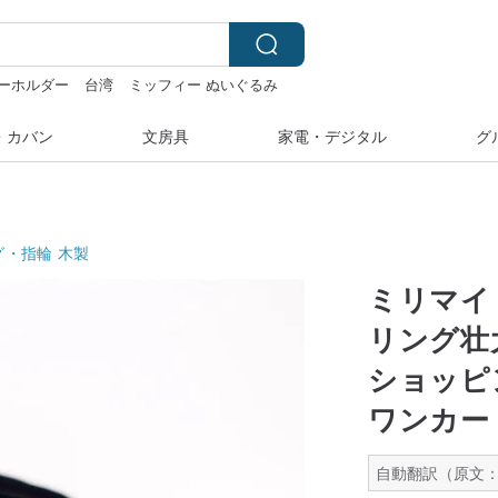
ーホルダー
台湾
ミッフィー ぬいぐるみ
・カバン
文房具
家電・デジタル
グ
グ・指輪
木製
ミリマイ
リング壮大
ショッピ
ワンカー
自動翻訳（原文：