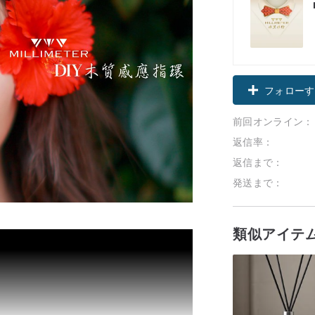
フォローす
前回オンライン：
返信率：
返信まで：
発送まで：
類似アイテ