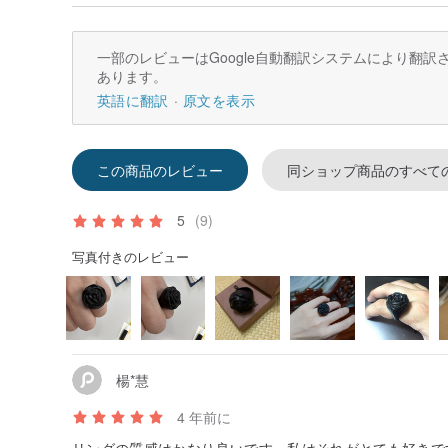
自分の近接カードを購入し、排他的なリングを作ります
消費者が簡単に、たくさんの楽しみを自分自身のリング
一部のレビューはGoogle自動翻訳システムにより翻
テストチームの後、最も簡単なDIYの手順を動作するよ
あります。
▲内容はツールのほとんどを持っている、そのようなはさ
英語に翻訳
原文を表示
どの他のツールを使用して、ハンズオンの生産を開始す
▲ウェハがソケットの設計に除去された後は、こんにち
した！
この商品のレビュー
同ショップ商品のすべて
細工された木材、
5
(9)
リングの外観は、我々は、天然木の彫刻、二つの新しい
グや設計、黒檀、レッドウッドなどの木材を使用して質
写真付きのレビュー
カラー
▲ローズウッド（赤や濃い赤）は、木材の色は非常に美
▲エボニーウッドで（黒）非常に貴重な、高い硬度とい
値がある感じの翡翠を、研削後の輝度！
楊*慧
全体的な
4 年前に
フレーム側のきちんとしたフロントエンドとジュエリー