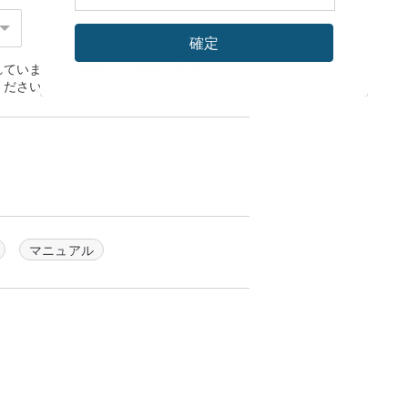
り
確定
習慣に過ぎないが、科学技術と不可分です
れていません。発送をご希望の場合、
こち
めに科学技術の適用外にしています。出発
ください。
カードまたはカード）を使用することで
タイプですが、いつも、軽量で使いやすい
一つである材料に最も近い人だったため、
と最小化、DIY木製の誘導リングのアイ
文明における科学技術の人々は、現代の技
料まで得ることができます。
すことができ、そしてそれはカードまたは
マニュアル
に着けているの習慣を持っているが失わ
きるようにすることです参加木製の最も簡
者は、消費者が決める助けることができな
グはどこへ行く近接カードを、使用したい
精神です。対話自身の品物を強化するため
学び、共有する楽しさと誰もがクリエイタ
ことを決めました。
ピングに乗るには非常に簡単ああです！