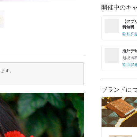
開催中のキ
【アプリ
料無料（最
割引詳
海外デ
越境送
割引詳
ります。
ブランドに