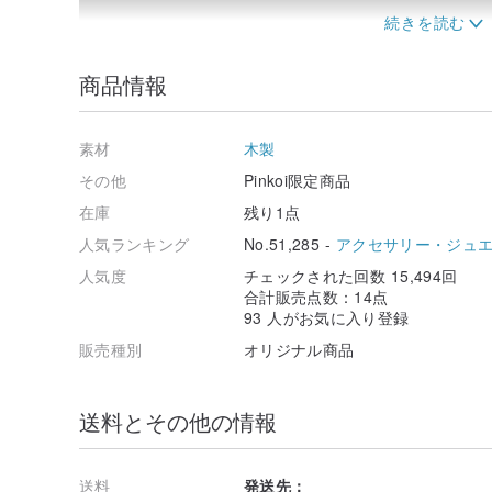
商品情報
素材
木製
その他
Pinkoi限定商品
在庫
残り1点
人気ランキング
No.51,285 -
アクセサリー・ジュ
人気度
チェックされた回数 15,494回
合計販売点数：14点
93 人がお気に入り登録
販売種別
オリジナル商品
委託インストール
この製品は、プロセスで多くの楽しみを体験して、出発点
送料とその他の情報
て思いました
、あなたはカードタイプの購入を議論するために買った
めの私達に委託することができますインストールしたく
送料
発送先：