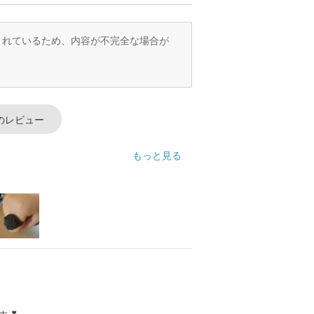
を組み立てることができるように継続的な
訳されているため、内容が不完全な場合が
うに！
み/モバイル照明/コンテナ/近接カードな
ることができます準備ができています
は、単純なを完了するのに数分を確保しま
のレビュー
もっと見る
、壮大な木製のモデルとモデルのモデリン
感を必要としています。
しく、非常に親切で、愛すべきです！
くつかの、簡単な成形工程、および収集価
のコンセプト、滑らかな表面を持つ木製の