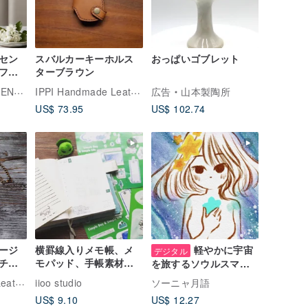
ッセン
スバルカーキーホルス
おっぱいゴブレット
フュ
ターブラウン
選され
IPPI Handmade Leather
EMEI
広告
山本製陶所
質なホ
US$ 73.95
US$ 102.74
ージ
横罫線入りメモ帳、メ
軽やかに宇宙
デジタル
 チャ
モパッド、手帳素材、
を旅するソウルスマホ
-蝋ミン
さっと破れる
壁紙
IPPI Handmade Leather
iioo studio
ソーニャ月語
US$ 9.10
US$ 12.27