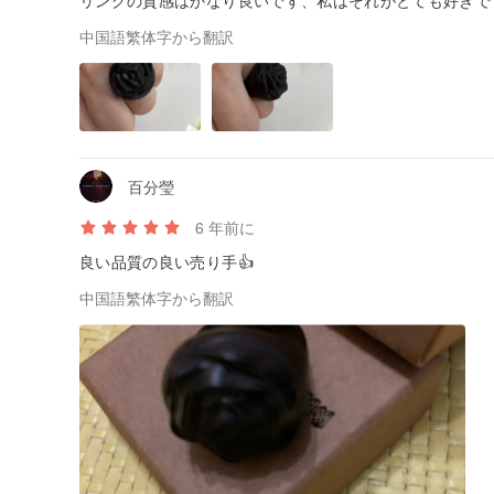
リングの質感はかなり良いです、私はそれがとても好きです
モデルはシンプルで美しい寛大なラインと木の質感を、
中国語繁体字から翻訳
リング生活するように彫刻、ナイフ、複雑で時間がかか
モデルは、ちょうど、バラ線を表示します。
概略的な摩耗
▲実際に木製のモデルを着て
▲壮大なモデルが実際に着用します
百分瑩
▲リングの完了は常にこんにちは運ぶことができた後、
▲美貌と野生
6 年前に
▲テクスチャ技術と組み合わせます
良い品質の良い売り手👍
台湾の製造、品質と安定性
中国語繁体字から翻訳
製品設計、プロセスシミュレーション、没入着用し、実
したから、台湾で作られた100％は、各製品への消費者
できます。
▲3Dソフトウェア設計リング形状や機関を使用して、
▲レンダリングソフトウェアシミュレーション木材の色
▲精密CNCの木彫り、正確で繊細な質感を使用して
▲完成品検査及び第一表面仕上げ及び研磨及び保護ラッ