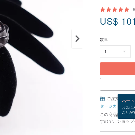
US$
10
数量
ご注文完了後
ハート
セージカードとは
お気に
ことが
この商品は「受注
すので、ショップ