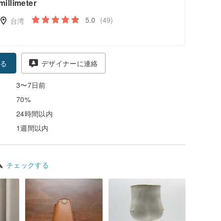
millimeter
5.0
(49)
台湾
る
デザイナーに連絡
3〜7日前
70%
24時間以内
1週間以内
ム
チェックする