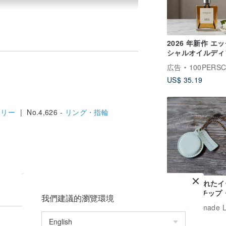
2026 年新作 エ
シャルオイルディ
ーザー 60ml 厳
広告
100PERSCENT H
た香りの数々 上
US$ 35.19
ームフレグランス
エリー
| No.4,626 -
リング・指輪
シェイプされたイ
としてDIYの経験ですが、誰もが異なっ
ー カード チップ
我們建議的瀏覽環境
ーム - タイプ A 
り、プライベート公聴会の前に、助けのた
トグリーン
ないとその他の事項ができるのであれば！
US$ 44.10