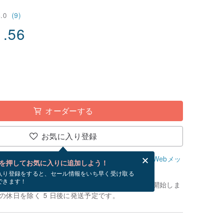
5.0
(9)
1.56
オーダーする
お気に入り登録
、無料でWebメッセージカードを作成できます。
Webメッ
を押してお気に入りに追加しよう！
？
入り登録をすると、セール情報をいち早く受け取る
できます！
制作」です。お支払いが確認できてから、制作を開始しま
の休日を除く 5 日後に発送予定です。