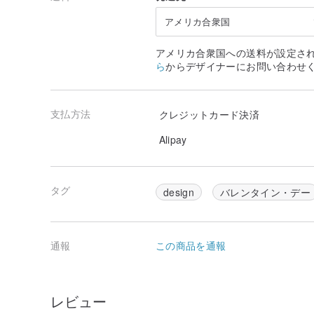
木製の誘導リング、科学技術と温度との組み合わせによ
アメリカ合衆国
技術のおかげで、近代的な娯楽のおかげで、毎日の生活
アメリカ合衆国への送料が設定さ
が、技術は常に人間性からではなく、利便性を高めるた
ら
からデザイナーにお問い合わせ
点は、現在のコモディティ市場の近接カード（トラベル
す、モデリングクラスが大半で提示ペンダントやカード
感じません。古代以来、木材はまた、世界最古の材料の
アイデアを持っていた木の質感、商品への誘導メカニズム
支払方法
クレジットカード決済
デアを組み合わせたいです生まれました。ときは、現代
術と古代の材料と組み合わせるが、近くに自然と木材材
Alipay
DIY自作経験は、自分自身のリングを作成したいです
タグ
指に装着リング、利益はカードアクションの外観を減ら
design
バレンタイン・デー
カードを取ることを忘れないので、人々は、リングを身
れ、簡単にDIYのこの特殊な方法は、一方で消費者をで
単な方法での経験はそう、もちろん一方で、自分の消費
いため、大規模な市場の近接カードの、自分のDIYリン
通報
この商品を通報
購入することで、楽しみを持っています裁量は、DIYの
に、このプロジェクトDIY精神を実装する自作の経験、
ーになるように、DIYの過程で無制限の共振を作成する
レビュー
▲自分の誘導リングを作るために、またはペティショッ