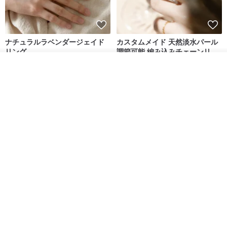
ナチュラルラベンダージェイド
カスタムメイド 天然淡水パール
リング
調節可能 編み込みチェーンリン
グ 指輪
Jadeite Atelier
Zuzu Jewelry
入荷待ち登録
ショップを見る
18,137円
8,513円
9,673円
送料無料
送料無料
ナチュラルアップルグリーンジ
鼻紋メモリアルリング 指輪 肉
ェイドリング
球・鼻紋ジュエリー
Jadeite Atelier
atarox