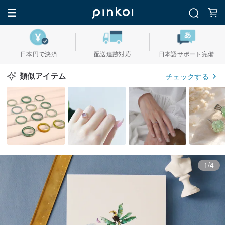
日本円で決済
配送追跡対応
日本語サポート完備
類似アイテム
チェックする
1/4