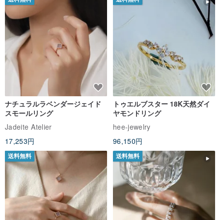
ナチュラルラベンダージェイド
トゥエルブスター 18K天然ダイ
スモールリング
ヤモンドリング
Jadeite Atelier
hee-jewelry
17,253円
96,150円
送料無料
送料無料