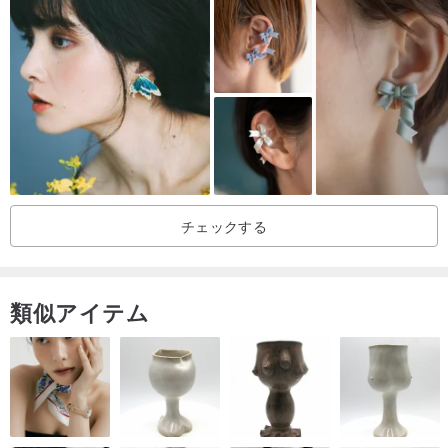
ださい。イヤリングベースを持って、別々の部分に力を加えないよ
うにしてください。
♥ジュエリーの損傷や酸化を減らすために、着用した後と着用してい
ないときに箱に入れてください
♥合金や金属部品自体は温度により酸化・変色しますので、着用後は
涼しく乾燥した場所に置いてください。
高温の場所に置かれたり、揮発性の液体を宝石類と接触させたりし
ないでください。
チェックする
♥ジュエリーの表面が湿気で汚れている場合は、ティッシュペーパー
でやさしく拭いてください。アルコールで拭かないでください。
類似アイテム