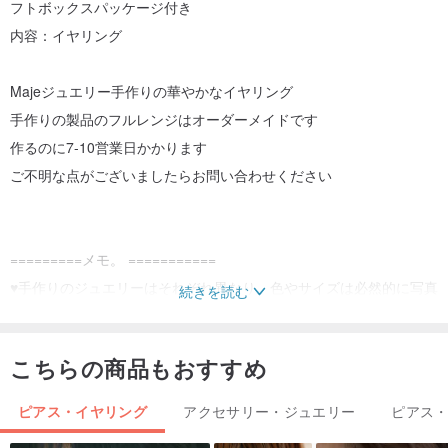
フトボックスパッケージ付き
内容：イヤリング
Majeジュエリー手作りの華やかなイヤリング
手作りの製品のフルレンジはオーダーメイドです
作るのに7-10営業日かかります
ご不明な点がございましたらお問い合わせください
=========メモ。 ===========
♥手作りのジュエリーはそれぞれ異なり、色やサイズは必然的に写真
続きを読む
に若干の誤差が生じますが、
それは正常な現象です、気にしない友人はそれを再び買うでしょう
こちらの商品もおすすめ
♥樹脂部分は必然的にキズではなく気泡が発生しますので、ご了承く
ださい
ピアス・イヤリング
アクセサリー・ジュエリー
ピアス
♥タッセルにはある程度の弾力性がありますが、着用の際はご注意く