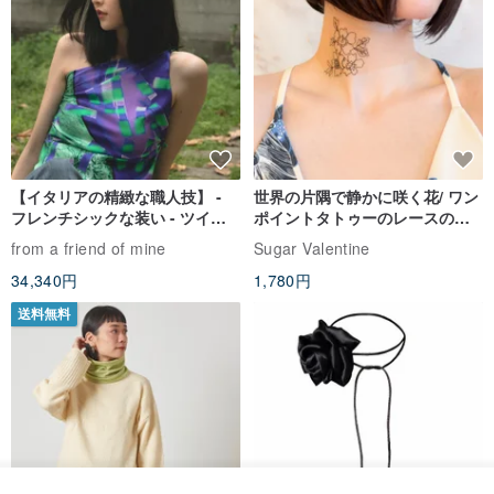
【イタリアの精緻な職人技】 -
世界の片隅で静かに咲く花/ ワン
フレンチシックな装い - ツイル
ポイントタトゥーのレースのチ
プリントシルクスカーフトップ
ョーカー SV649
from a friend of mine
Sugar Valentine
ス
34,340円
1,780円
送料無料