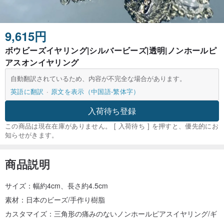
9,615円
ボウビーズイヤリング|シルバービーズ|透明|ノンホールピ
アスオンイヤリング
自動翻訳されているため、内容が不完全な場合があります。
英語に翻訳
原文を表示（中国語-繁体字）
入荷待ち登録
この商品は現在在庫がありません。 [ 入荷待ち ] を押すと、優先的にお
知らせがきます。
商品説明
サイズ：幅約4cm、長さ約4.5cm
素材：日本のビーズ/手作り樹脂
カスタマイズ：三角形の痛みのないノンホールピアスイヤリング/ギ