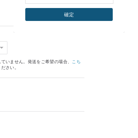
ラワーレインボー
セル
ジスタイルからインスピレーションを得ていま
確定
じています。
用的な収納をデザインに融合させ、
。
れていません。発送をご希望の場合、
こち
部品を選び、
ください。
だけで簡単に除去できます。
らかい布で優しく拭き取ってください。
すり落としてください。