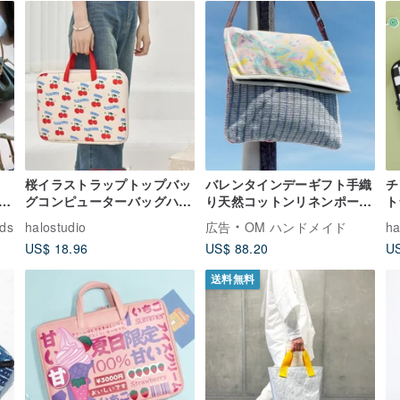
桜イラストラップトップバッ
バレンタインデーギフト手織
チ
出
グコンピューターバッグハン
り天然コットンリネンポータ
ト
ドバッグコンピューター保護
ブルバッグ/斜めバックパッ
ュ
ds
halostudio
広告
OM ハンドメイド
ha
ク/ショルダーバッグ/ショル
コ
US$ 18.96
US$ 88.20
US
ダーバッグ/トラベルバッグ/
トートバッグ/ショッピング
送料無料
バッグ-水彩画の世界の織り
バッグでのんびりとヒットカ
ラー