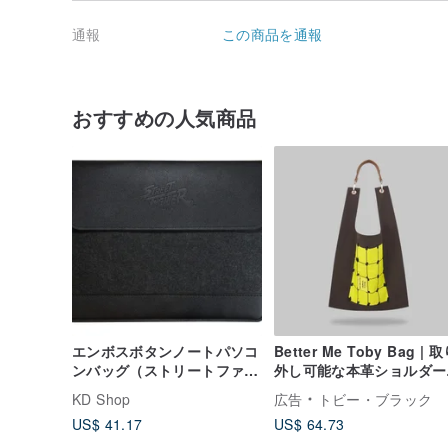
• アルコール、漂白剤、強力な洗浄剤、硬いブラシの使
通報
この商品を通報
• 高温環境や直射日光の当たる場所に長時間さらさない
• 新品時に多少の折り目がつくことがありますが、時間
おすすめの人気商品
エンボスボタンノートパソコ
Better Me Toby Bag | 
ンバッグ（ストリートファイ
外し可能な本革ショルダー
ター/コンバットワールウィ
トラップ付き
KD Shop
広告
トビー・ブラック
ンド/ストリートファイター
US$ 41.17
US$ 64.73
シリーズ）