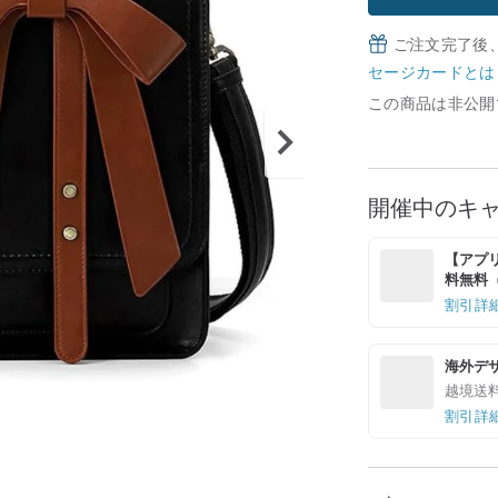
ご注文完了後
セージカードとは
この商品は非公開
開催中のキ
【アプリ
料無料（最
割引詳
海外デ
越境送
割引詳