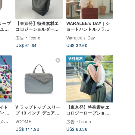
リーブ
【東京発】特殊素材エ
WARALEE's DAY | シ
ルユー
コロジーショルダー
ョートハンドルフラッ
バッグ
black tyvek ×
トスクエアトートバッ
広告
licono
Waralee's Day
ッグ
ultramarine blue バッ
グ - 赤ワイン色
US$ 61.64
US$ 32.60
ウン
グ ショルダーバッグ
送料無料
イト
V ラップトップ スリー
【東京発】特殊素材エ
ディバ
ブ 13 インチ デュアル
コロジーロープショル
/ショ
V ラップトップ コンピ
ダー black × green
イド
VOOME
広告
licono
ートバ
ューター バッグブルー
US$ 114.92
US$ 63.36
ス-フ
アイスミスト