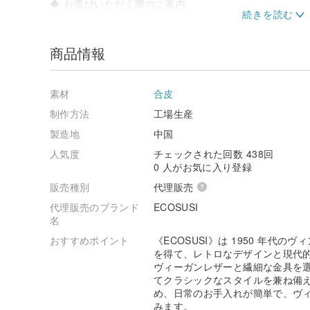
◆ お選びいただく際のご案内
ノート PC のブランドやモデルによって外形サイズは多
ノート PC がスムーズに収納できるよう、1〜2cm 
商品情報
すすめします。
サイズにご不明な点がございましたら、ご注文前にお気
.
素材
合皮
🚚 配送について
制作方法
工場生産
製造地
中国
• 在庫がある商品は月曜日から金曜日まで毎日発送手配
たします。
人気度
チェックされた回数 438回
0 人がお気に入り登録
• 予約商品は、お届けまでに約 10〜15 営業日（祝
販売種別
代理販売
流の配送状況によります。
代理販売のブランド
ECOSUSI
• 商品のサイズ、色、仕様に関するご質問がございまし
名
ださい。
.
おすすめポイント
《ECOSUSI》は 1950 年代
を得て、レトロなデザインと現代的
◆ ECOSUSI ブランドストーリー
ヴィーガンレザーと繊細な金具を
てクラシックなスタイルを兼ね備
Timeless American Style
め、日常のお手入れが簡単で、ヴ
Vintage Inspired Laptop Bags for Modern Daily Life
みます。