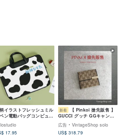
柄イラストフレッシュミル
【 Pinkoi 搶先販售 】
新着
ペン電動バッグコンピュー
GUCCI グッチ GGキャンバ
ーバッグハンドバッグコン
ス 財布 ベージュ ジャガード
lostudio
広告
VintageShop solo
ューター保護
ネップ Wホック vintage
$ 17.95
US$ 318.79
phhryh