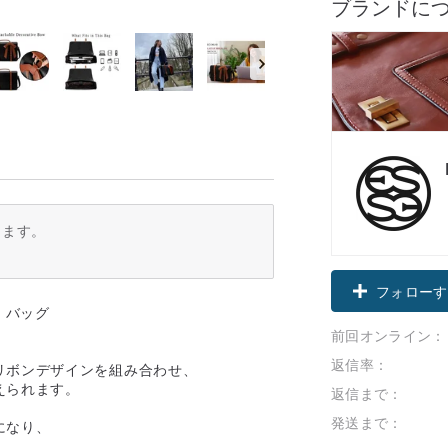
ブランドに
ります。
フォローす
 バッグ
前回オンライン：
返信率：
リボンデザインを組み合わせ、
えられます。
返信まで：
発送まで：
になり、