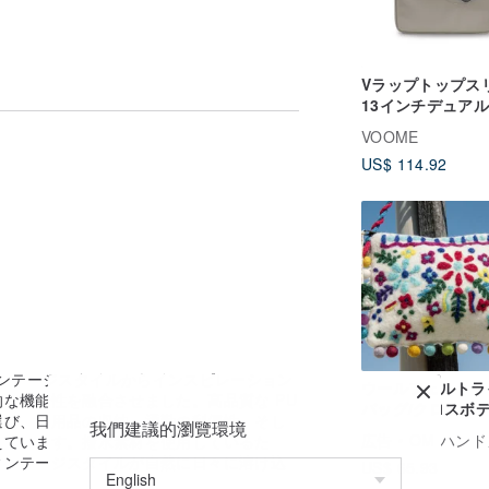
少異なります。
の収納スペースの余裕をみていただくことをお
Vラップトップス
13インチデュア
軽にお問い合わせください。
スVラップトップ
VOOME
コンピューターバ
US$ 114.92
ムーンロックブラ
を行っております。祝祭日は発送を休止い
祭日を除く）かかります。実際の到着時間は物
たら、ご注文前にお気軽にお問い合わせく
のヴィンテージスタイルからインスピレーション
ウールフェルトラ
な機能性を融合させました。高品質な PU
バッグ/クロスボ
選び、日用品の収納、通勤の利便性、そし
我們建議的瀏覽環境
ッグ/サイドバッグ
広告
OM ハンドメ
えています。撥水素材を使用しているた
ルダーバッグ/ト
ィンテージスタイルが自然に日々に溶け込
US$ 65.93
ッグ/携帯電話ケー