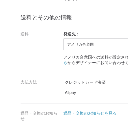
ECOSUSI のデザインは、1950 年代のヴィンテー
す。
送料とその他の情報
私たちは、良いバッグは単なる収納ツールではなく、
日々の生活に寄り添うスタイルのパートナーであると信
送料
発送先：
通勤、通学、旅行、日常のお出かけまで、
ECOSUSI はレトロなフォルム、現代的な機能性、実
アメリカ合衆国
美しさと実用性を兼ね備えたバッグを創り出しています
アメリカ合衆国への送料が設定さ
ブランドは高品質な PU ヴィーガンレザーと繊細な金属
ら
からデザイナーにお問い合わせ
クラシックなレトロ感を保ちつつ、
動物への配慮とサステナブルな理念を重視しています。
.
支払方法
クレジットカード決済
🔵 PU ヴィーガンレザーのお手入れ方法
Alipay
• 商品の表面は撥水性があり、一般的な水滴は拭き取る
• ほこりや軽い汚れは、乾いた布または軽く湿らせた柔
返品・交換のお知ら
返品・交換のお知らせを見る
• 汚れが付着した場合は、きれいな消しゴムで優しくこ
せ