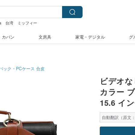
a
台湾
ミッフィー
ネックレス
sugar valentine
・カバン
文房具
家電・デジタル
グ
バック・PCケース
合皮
ビデオなし
カラー 
15.6 
自動翻訳（原文：