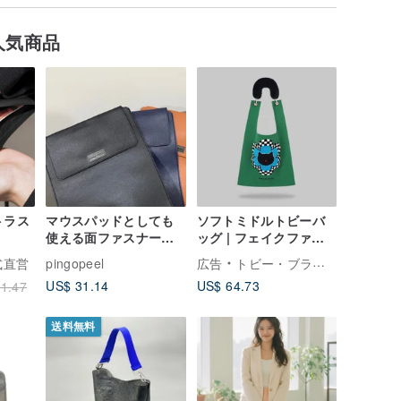
人気商品
ルトラス
マウスパッドとしても
ソフトミドルトビーバ
使える面ファスナー式
ッグ | フェイクファー
PCケース、全6色展開
ショルダーストラップ
公式直営
pingopeel
広告
トビー・ブラック
付き
US$ 31.14
US$ 64.73
1.47
送料無料