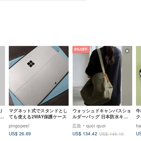
用は避けてください。
でください。
の経過とともに自然に平らになります。
8%OFF
取り
マグネット式でスタンドとし
ウォッシュドキャンバスショ
牛
ス
ても使える2WAY保護ケース
ルダーバッグ 日本防水キャ
ク
ンバス selpropre シリーズ
タ
pingopeel
広告
quoi quoi
ha
ピ
US$ 26.69
US
US$ 134.42
US$ 146.10