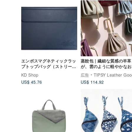
エンボスマグネティックラッ
蒸餃包 | 繊細な質感の羊革
プトップバッグ（ストリート
が、雲のように軽やかなお
ファイター/コンバワールウ
かけ体験をお届け
KD Shop
広告
TIPSY Leather Goo
ィンド/ストリートファイタ
US$ 45.76
US$ 114.92
ーシリーズ）