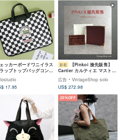
ェッカーボードワニイラス
【Pinkoi 搶先販售】
新着
ラップトップバッグコンピ
Cartier カルティエ マストラ
ーターバッグハンドバッグ
イン 財布 ボルドー レザー
lostudio
広告
VintageShop solo
ンピューター保護
二つ折り vintage ヴィンテ
$ 17.95
US$ 272.98
ージ オールド ustkxg
20%OFF