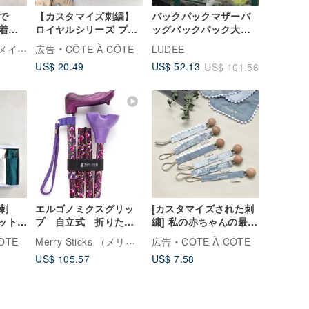
で
【カスタマイズ刺繍】
バックパックマザーバ
着袋
ロイヤルシリーズ プリ
ッグバックパック大容
ンスジョージ 英国風 蝶
量防水ナイロンバッグ-
QQ rabbit ハンドメイドベビーブティック
広告
CÔTE À CÔTE
LUDEE
ネクタイシャツ 口バン
ピンク
US$ 20.49
US$ 52.13
US$ 101.56
ダナ
刺
エルゴノミクスグリッ
[カスタマイズされた刺
セット】
プ 自立式 折りたた
繍] 私の赤ちゃんの最初
ft
みステッキ ワインガ
の雪のおしゃぶりクリ
Merry Sticks （メリースティックス）
ÔTE
広告
CÔTE À CÔTE
めマウス
ーデン【 バーガンディ
ップおしゃぶりチェー
US$ 105.57
US$ 7.58
ー 】【 左手用 】
ン