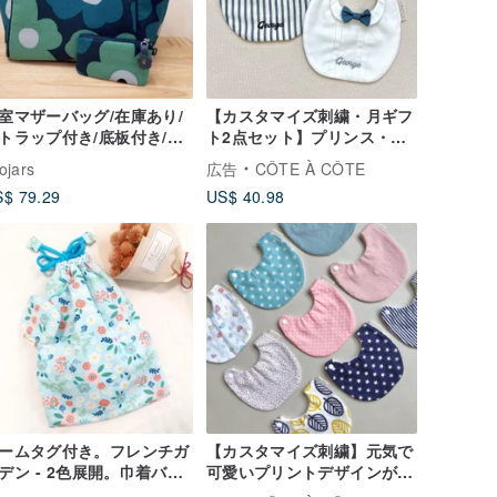
室マザーバッグ/在庫あり/
【カスタマイズ刺繍・月ギフ
トラップ付き/底板付き/M
ト2点セット】プリンス・ジ
タイルラージフラワー
ョージ+クラシックブルース
ojars
広告
CÔTE À CÔTE
トライプ蝶ネクタイ
$ 79.29
US$ 40.98
ームタグ付き。フレンチガ
【カスタマイズ刺繍】元気で
デン - 2色展開。巾着バッ
可愛いプリントデザインが唾
 おむつバッグ ガーメント
液タオルとよく合います