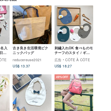
 名入
古き良き生活環境ピク
刺繡入れOK 食べものモ
日、
ニックバッグ
チーフのスタイ / ギフ
ー ハ
ト対応 / 組み合わせ自
ÔTE
reducereuse2021
広告
CÔTE À CÔTE
 出産
由
US$ 13.37
US$ 18.27
49%OFF