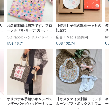
リ
お名前刺繍は無料です。フロ
【特注】子供の誕生一ヶ月の
多
タ
ーラル バレリーナ ガール -
記念に
ス
供
2 色をご用意。巾着袋 おむつ
ス
QQ rabbit ハンドメイドベビーブティック
広告
Mao’s 樂陶陶
tw
袋 衣類袋
US$ 18.71
US$ 132.74
US
ニ
オリジナル手縫いキャンバス
【カスタマイズ刺繍・ミッド
ネ
マザーバッグハッピーキッズ
ムーンギフトボックス】フラ
ー
和和風青海ポーター大容量
ワーシーピクニックデートレ
グ