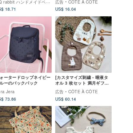
QQ rabbit ハンドメイドベビーブティック
広告
CÔTE À CÔTE
ッグ
$ 18.71
US$ 16.04
ォータードロップネイビー
[カスタマイズ刺繍 - 唾液タ
ルーのバックパック
オル 3 枚セット 満月ギフト
ボックス] I love my
ra Jera
広告
CÔTE À CÔTE
Birthday Bunny Baby 8 層
$ 73.86
US$ 60.14
の糸