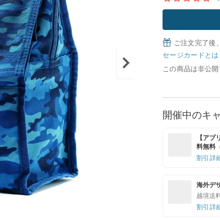
ご注文完了後
セージカードとは
この商品は非公開
開催中のキ
【アプリ
料無料（最
割引詳
海外デ
越境送
割引詳