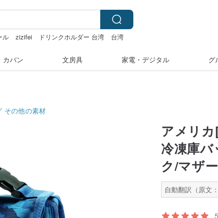
ール
zizifei
ドリンクホルダー 台湾
台湾
・カバン
文房具
家電・デジタル
グ
グ
その他の素材
アメリカ[
冷凍庫バ
ク/マザ
自動翻訳（原文：