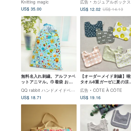
Knitting magic
広告
カジュアルボックス casual box
US$ 35.00
US$ 12.02
US$ 14.13
無料名入れ刺繍。アルファベ
【オーダーメイド刺繍】唾
ットアニマル。巾着袋 おむ
タオル8重ガーゼに夏の涼
つバッグ 衣類バッグ
がそよぐ
QQ rabbit ハンドメイドベビーブティック
広告
CÔTE À CÔTE
US$ 18.71
US$ 19.16