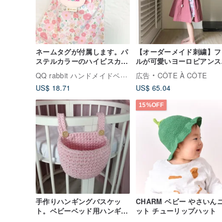
ネームタグが付属します。パ
【オーダーメイド刺繍】フ
ステルカラーのハイビスカス
ルが可愛いヨーロピアンス
の花。巾着ポケットおむつバ
イルの作業服エプロンと子
QQ rabbit ハンドメイドベビーブティック
広告
CÔTE À CÔTE
ッグガーメントバッグ
服2色
US$ 18.71
US$ 65.04
15%OFF
手作りハンギングバスケッ
CHARM ベビー やさいん
ト。ベビーベッド用ハンギン
ット チューリップハット
グバスケット。