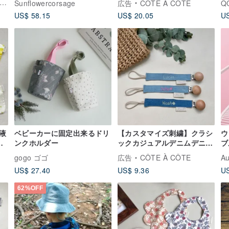
Sunflowercorsage
広告
CÔTE À CÔTE
ースフリル花柄マウスタオル
バ
US$ 58.15
US$ 20.05
US
液
ベビーカーに固定出来るドリ
【カスタマイズ刺繍】クラシ
ウ
風
ンクホルダー
ックカジュアルデニムデニム
ブ
おしゃぶりクリップおしゃぶ
gogo ゴゴ
広告
CÔTE À CÔTE
Au
りチェーン
US$ 27.40
US$ 9.36
US
62%OFF