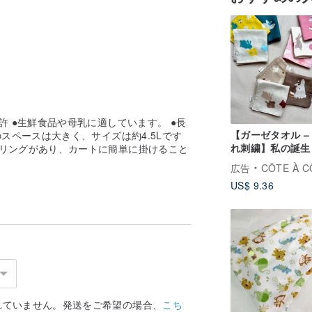
許 ●生鮮食品や母乳に適しています。 ●長
【ガーゼタオル –
スペースは大きく、サイズは約4.5Lです
れ刺繍】私の誕生
ルリングがあり、カートに簡単に掛けること
大好き うさぎベビ
広告
CÔTE À C
ンカチ 6 重ガーゼ
US$ 9.36
祝い
れていません。発送をご希望の場合、
こち