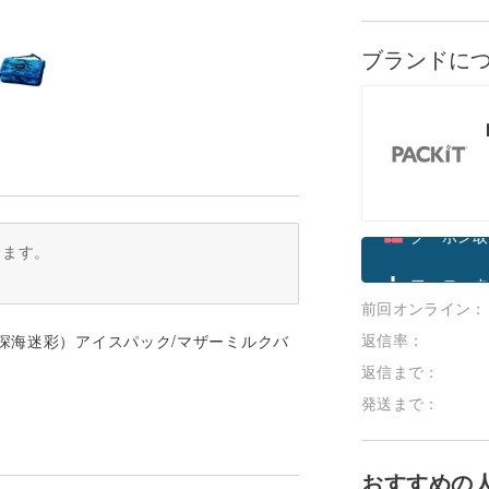
ブランドに
ります。
クーポン取
前回オンライン：
フォローす
返信率：
返信まで：
発送まで：
おすすめの