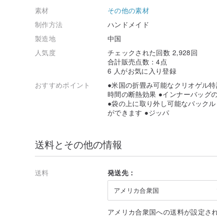
素材
その他の素材
制作方法
ハンドメイド
製造地
中国
人気度
チェックされた回数 2,928回
合計販売点数：4点
6 人がお気に入り登録
おすすめポイント
●米国の折畳み可能なクリオゲル特
時間の断熱効果 ●インナーバッグの
●袋の上に取り外し可能なバック
ができます ●ジッパ
送料とその他の情報
送料
発送先：
アメリカ合衆国
アメリカ合衆国への送料が設定さ