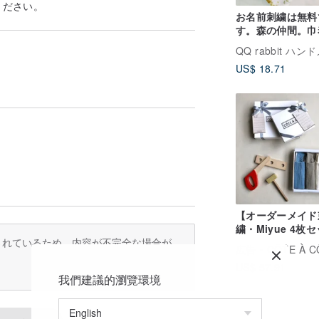
ください。
お名前刺繍は無料
す。森の仲間。巾
おむつ袋 衣類袋
US$ 18.71
【オーダーメイド
繍・Miyue 4枚
訳されているため、内容が不完全な場合が
Nature's Pure So
広告
CÔTE À C
Cotton 天然染
US$ 57.91
タオル
我們建議的瀏覽環境