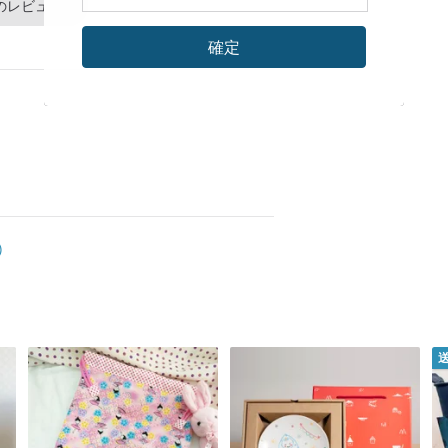
のレビュー
確定
)