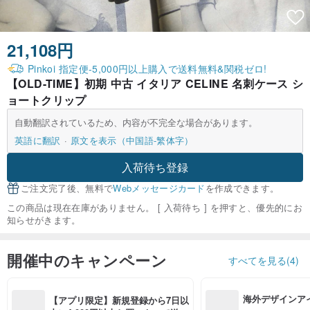
21,108円
Pinkoi 指定便-5,000円以上購入で送料無料&関税ゼロ!
【OLD-TIME】初期 中古 イタリア CELINE 名刺ケース シ
ョートクリップ
自動翻訳されているため、内容が不完全な場合があります。
英語に翻訳
原文を表示（中国語-繁体字）
入荷待ち登録
ご注文完了後、無料で
Webメッセージカード
を作成できます。
この商品は現在在庫がありません。 [ 入荷待ち ] を押すと、優先的にお
知らせがきます。
開催中のキャンペーン
すべてを見る(4)
海外デザインア
【アプリ限定】新規登録から7日以