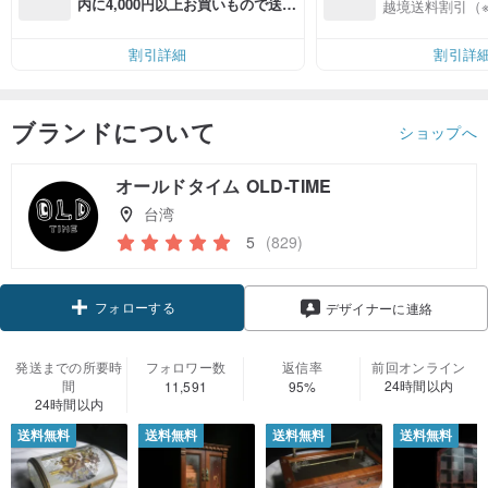
入
内に4,000円以上お買いもので送料
越境送料割引（
無料（最大500円OFF）
割引詳細
割引詳
ブランドについて
ショップへ
オールドタイム OLD-TIME
台湾
5
(829)
フォローする
デザイナーに連絡
発送までの所要時
フォロワー数
返信率
前回オンライン
間
24時間以内
11,591
95%
24時間以内
送料無料
送料無料
送料無料
送料無料