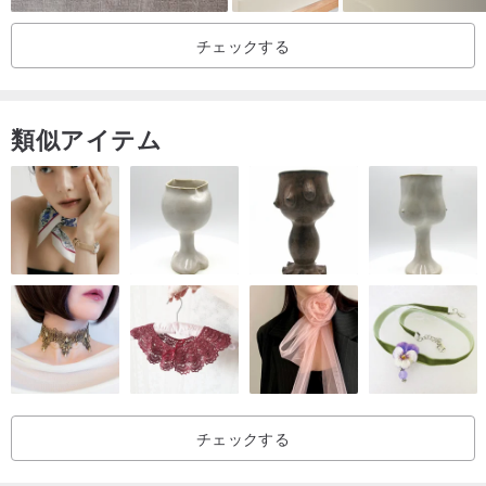
いただけます。
チェックする
------------------------------------------------
-
私はここにすべての顧客に進歩と進歩を促します. 入札する前に, 購
入する前に明確に質問し、明確に考え, 明確に見る必要があります.
類似アイテム
製品を受け取るまで待たずに, 価格, 製品の色の違い, 製品機能があ
なたのニーズを満たしていません..およびその他の関連する問題は返
品を必要とします.これは大きなトラブルであり、お互いに時間の無
駄です!
もう一度お願いします!ありがとう!
チェックする