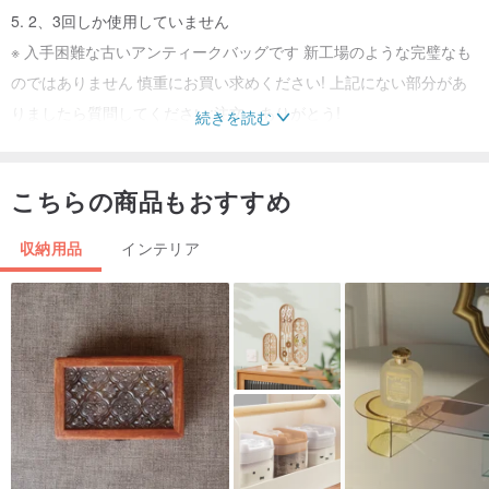
5. 2、3回しか使用していません
※ 入手困難な古いアンティークバッグです 新工場のような完璧なも
のではありません 慎重にお買い求めください! 上記にない部分があ
りましたら質問してください;注文、ありがとう!
続きを読む
※ご不明な点がございましたら、ご注文前に商品の状態を直接ご確認
いただけます。
こちらの商品もおすすめ
------------------------------------------------
-
※ 実際の商品は詳細写真を参考にしてください. 詳細写真が不十分な
収納用品
インテリア
場合は、受け取った商品に関する紛争を避けるために、補足ショッ
トを提出することができます.
※当店で販売している商品は全て初期・中古品であり、多少の使用感
や経年変化がありますので、再度購入しても問題ありません 状態を
よくお尋ねの上、ご入札くださいクリア後。返品不可セール！
※入札前に在庫の有無をご確認の上、入札した方が確実です。
※発送前にきちんと梱包いたしますのでご安心ください
※ご不明な点がございましたら、ご注文前に直接商品の状態をご確認