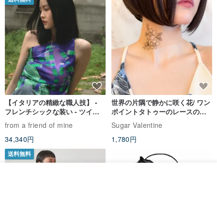
【イタリアの精緻な職人技】 -
世界の片隅で静かに咲く花/ ワン
フレンチシックな装い - ツイル
ポイントタトゥーのレースのチ
プリントシルクスカーフトップ
ョーカー SV649
from a friend of mine
Sugar Valentine
ス
34,340円
1,780円
送料無料
入荷待ち登録
お気に入り
ショップを見る