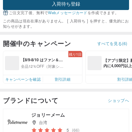
入荷待ち登録
ご注文完了後、無料で
Webメッセージカード
を作成できます。
この商品は現在在庫がありません。 [ 入荷待ち ] を押すと、優先的にお
知らせがきます。
開催中のキャンペーン
すべてを見る(6)
残り1日
【8/9-8/10 はファン＆会
【アプリ限定】
員感謝デー】対象ショッ
内に4,000円
全品12％OFF（対象ショ
プ全品12%OFF
無料（最大500円
ップ限定）
キャンペーンを確認
割引詳細
割引詳
ブランドについて
ショップへ
ジョリーメーム
台湾
5
(66)