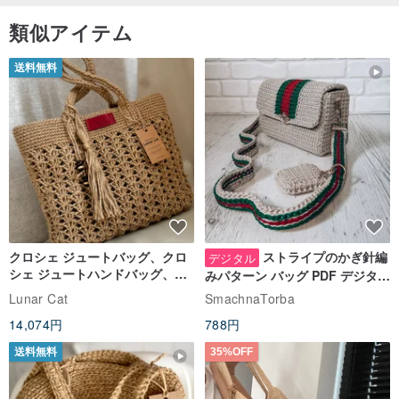
日光暴露を避ける
類似アイテム
乾かないで
送料無料
起源：
計画、ファブリックの選択、生産から、すべて台湾で行われます。
台湾製
Joliememeは、軽くてレトロで軽いドレスに、小さくて独創的なデ
ザインを取り入れています。台湾のチームは、計画、生産、品質の
確認から、着心地の良いテクスチャを作成するためにチームを組み
ました。
クロシェ ジュートバッグ、クロ
ストライプのかぎ針編
デジタル
シェ ジュートハンドバッグ、リ
みパターン バッグ PDF デジタル
ユーザブルバッグ
インスタント ダウンロード、レ
Lunar Cat
SmachnaTorba
ディース クロスボディ
14,074円
788円
送料無料
35%OFF