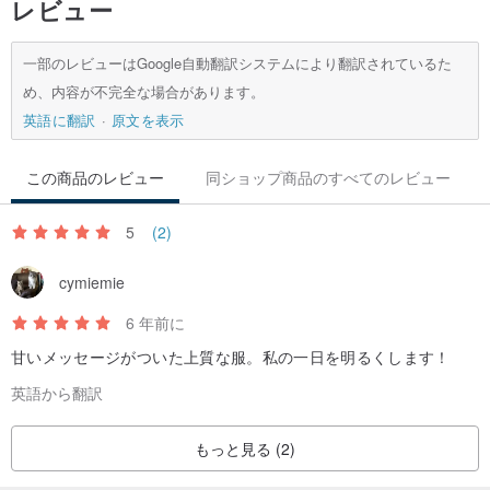
レビュー
色：
一部のレビューはGoogle自動翻訳システムにより翻訳されているた
www.pinkoi.com/product/QA2Y2VZn
アプリコットパウダー
め、内容が不完全な場合があります。
英語に翻訳
原文を表示
バージョン：中
この商品のレビュー
同ショップ商品のすべてのレビュー
レポートを試してください：
5
(2)
モデル158CM / 42KG、中サイズSを着用
Dona 167CM / 53KG、中サイズMを着用
cymiemie
6 年前に
素材の説明：
甘いメッセージがついた上質な服。私の一日を明るくします！
100％ポリエステル繊維
英語から翻訳
もっと見る (2)
洗濯とメンテナンス：
洗濯袋に入れて、30度以下の温度で洗ってください