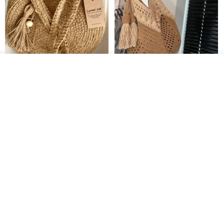
入荷待ち登録
お気に入り
ショップを見る
クロシェ編み丸型ジュートバッ
オーガニックコットン糸の編み
グ、クロシェ編みトートバッ
バッグ、クラッチバッグとして
グ、クロシェ編みショルダーバ
も。
Lunar Cat
Knits And Woven By Oom
ッグ
11,425円
5,405円
8,314円
送料無料