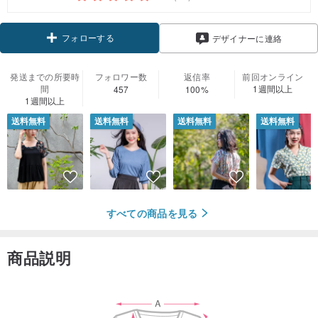
フォローする
デザイナーに連絡
発送までの所要時
フォロワー数
返信率
前回オンライン
間
1週間以上
457
100%
1週間以上
送料無料
送料無料
送料無料
送料無料
すべての商品を見る
商品説明