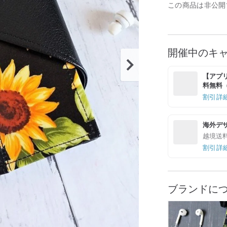
この商品は非公開
開催中のキ
【アプリ
料無料（最
割引詳
海外デ
越境送
割引詳
ブランドに