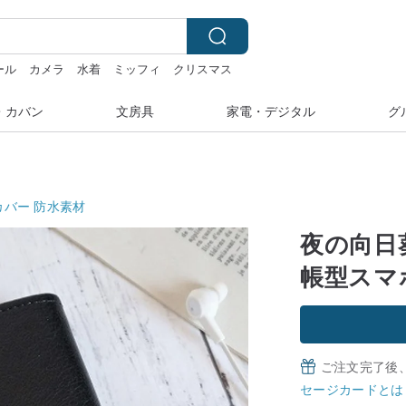
ール
カメラ
水着
ミッフィ
クリスマス
・カバン
文房具
家電・デジタル
グ
カバー
防水素材
夜の向日葵
帳型スマ
ご注文完了後
セージカードとは