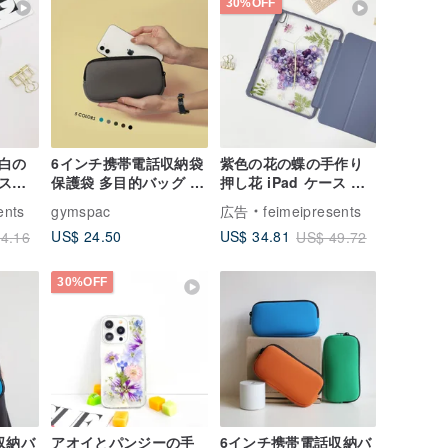
30%OFF
白の
6インチ携帯電話収納袋
紫色の花の蝶の手作り
ス加
保護袋 多目的バッグ イ
押し花 iPad ケース 新
ンナーコンパートメン
しい iPad Air 11 イン
ents
gymspac
広告
feimeipresents
sung
ト付き [5色]
チ 13 インチ用
US$ 24.50
US$ 34.81
4.16
US$ 49.72
用
30%OFF
収納バ
アオイとパンジーの手
6インチ携帯電話収納バ