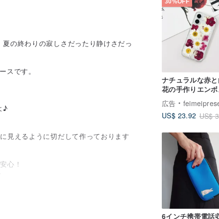
30%OFF
、夏の終わりの寂しさだったり静けさだっ
eケースです。
ナチュラルな赤と
花の手作りエンボ
工携帯電話ケース
広告
feimeipres
iPhone 16 Sam
よ♪
US$ 23.92
US$ 3
S25 A シリーズ
麗に見えるように切だして作っております
で安心！
♪
。
スを使用。
6インチ携帯電話