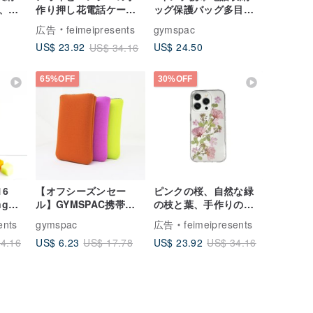
、コ
作り押し花電話ケース
ッグ保護バッグ多目的
きユ
すべてのiPhone 16
バッグコンパートメン
広告
feimeipresents
gymspac
、ブ
Samsung A35 サムス
ト付き
US$ 24.50
US$ 23.92
US$ 34.16
[3
ンソニー用
65%OFF
30%OFF
16
【オフシーズンセー
ピンクの桜、自然な緑
ng
ル】GYMSPAC携帯小
の枝と葉、手作りのエ
ンソニ
物保護カラフルキャン
ンボス加工の携帯電話
ents
gymspac
広告
feimeipresents
作り
ディーカラー【M】
ケース、iPhone 16
US$ 6.23
US$ 23.92
4.16
US$ 17.78
US$ 34.16
の
Pro Max Samsung
S25 S24FE に最適