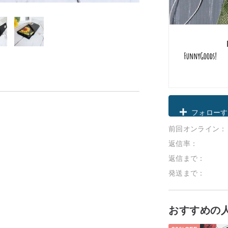
クーポン取
前回オンライン：
フォローす
返信率：
返信まで：
発送まで：
。
おすすめの