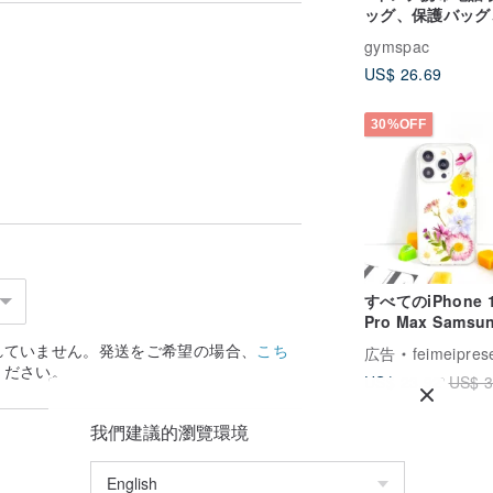
ッグ、保護バッグ
る信頼できる業者様の金具を使用していま
ンパートメント付
gymspac
ニバーサルバッグ
US$ 26.69
ルーのかわいい動物
ります。
スタイル]
30%OFF
破れる恐れがございます。
り破れたりすることがございます。
ー/iphoneカバー/アイホンケース/ひま
neカバー/ヒマワリスマホケース
すべてのiPhone 
Pro Max Samsu
S25 A35サムス
れていません。発送をご希望の場合、
こち
広告
feimeipres
ーのための菊の手
ください。
US$ 23.92
US$ 3
押し花電話ケース
様々な
我們建議的瀏覽環境