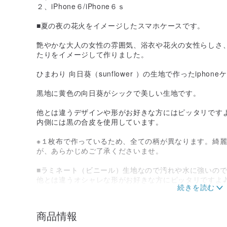
２、iPhone６/iPhone６ｓ
■夏の夜の花火をイメージしたスマホケースです。
艶やかな大人の女性の雰囲気、浴衣や花火の女性らしさ
たりをイメージして作りました。
ひまわり 向日葵（sunflower ）の生地で作ったiphon
黒地に黄色の向日葵がシックで美しい生地です。
他とは違うデザインや形がお好きな方にはピッタリです
内側には黒の合皮を使用しています。
※１枚布で作っているため、全ての柄が異なります。綺
が、あらかじめご了承くださいませ。
■ラミネート（ビニール）生地なので汚れや水に強いの
他とは違うオシャレな形がお好きな方にピッタリですよ
■この形はＡタイプのスマートフォンケースになります
スマートフォンのケース本体はＴＰＵ素材のソフトケー
商品情報