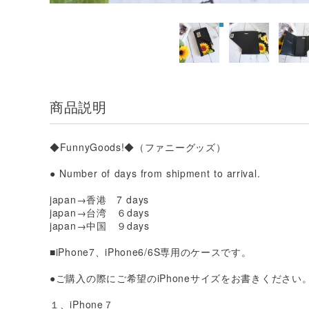
商品説明
◆FunnyGoods!◆（ファニーグッズ）
● Number of days from shipment to arrival.
japan→香港 7 days
japan→台湾 ６days
japan→中国 ９days
■iPhone7、iPhone6/6S専用のケースです。
●ご購入の際にご希望のiPhoneサイズをお書きください
１、iPhone７