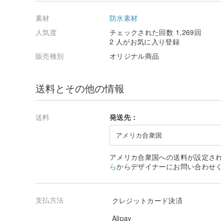
■デザインと使いやすさにこだわって作りました。
留め具にはひねり金具を使用しております。 国内にあ
素材
防水素材
すので、丈夫で使いやすい金具です。
人気度
チェックされた回数 1,269回
●照明や画質などにより、色が若干違って見える事があ
2 人がお気に入り登録
あらかじめご了承くださいませ。
販売種別
オリジナル商品
●本革、布素材、合皮素材は尖ったものなどに触れると
上質な物を使用しておりますが、熱や擦れなどで溶けた
送料とその他の情報
スマホケース/iphoneケース/アイフォンケース/スマホカバ
わりスマホケース/ヒマワリiPhoneケース/向日葵iPho
産地/制作方法
送料
発送先：
日本 ハンドメイド
アメリカ合衆国
アメリカ合衆国への送料が設定さ
ら
からデザイナーにお問い合わせ
支払方法
クレジットカード決済
Alipay