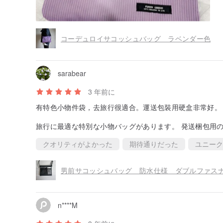
コーデュロイサコッシュバッグ ラベンダー色
sarabear
3 年前に
有特色小物件袋，去旅行很適合。運送包裝用硬盒非常好。
旅行に最適な特別な小物バッグがあります。 発送梱包用
クオリティがよかった
期待通りだった
ユニーク
男前サコッシュバッグ 防水仕様 ダブルファスナ
n****M