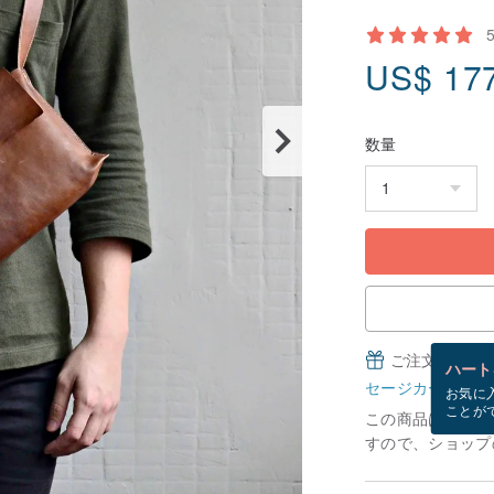
US$
17
数量
ご注文完了後
ハート
セージカードとは
お気に
ことが
この商品は「受注
すので、ショップ