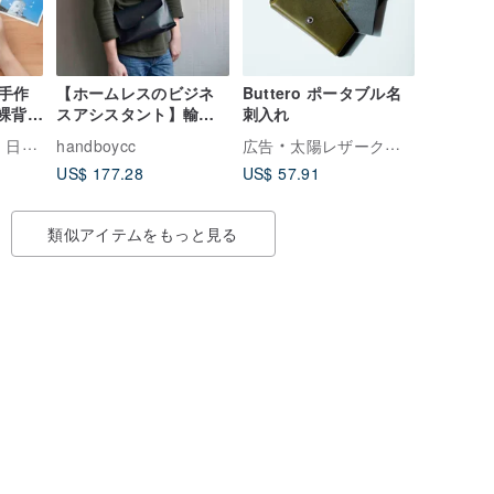
手作
【ホームレスのビジネ
Buttero ポータブル名
i裸背製
スアシスタント】輸入
刺入れ
クラ
牛革サイドバックパッ
々暮らし
handboycc
広告
太陽レザークラフト
贈り物
ク黒野菜日焼けレザー
US$ 177.28
US$ 57.91
ップル
ショルダーバッグクロ
スボディバッグ
類似アイテムをもっと見る