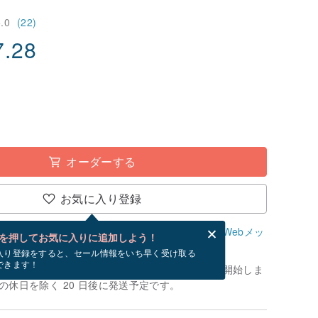
5.0
(22)
7.28
オーダーする
お気に入り登録
、無料でWebメッセージカードを作成できます。
Webメッ
を押してお気に入りに追加しよう！
？
入り登録をすると、セール情報をいち早く受け取る
できます！
制作」です。お支払いが確認できてから、制作を開始しま
の休日を除く 20 日後に発送予定です。