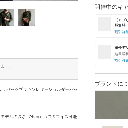
開催中のキ
【アプリ
料無料（最
割引詳
海外デ
越境送
割引詳
ります。
ブランドに
m（モデルの高さ174cm）カスタマイズ可能