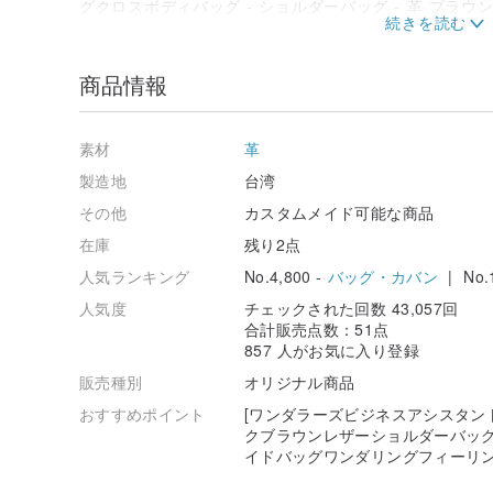
6.側面にも立体的なカットを施し、側面にも焦点を合わ
商品情報
素材
革
製造地
台湾
その他
カスタムメイド可能な商品
在庫
残り2点
人気ランキング
No.4,800 -
バッグ・カバン
| No.1
人気度
チェックされた回数 43,057回
合計販売点数：51点
857 人がお気に入り登録
販売種別
オリジナル商品
おすすめポイント
[ワンダラーズビジネスアシスタン
クブラウンレザーショルダーバッ
イドバッグワンダリングフィーリ