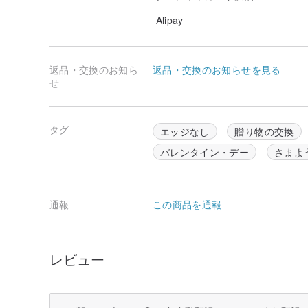
Alipay
[ハートに送信]：基本モデルにはハードシェルギフトボ
用される包装材料は異なります）。ギフトをハートに送
返品・交換のお知ら
返品・交換のお知らせを見る
いないため、カスタマイズされたモデルは適切なサイズ
せ
タグ
エッジなし
贈り物の交換
[次の文を焼く]：ブランディングは印刷されたフォント
ィングマシンを購入しました。英語の6文字（1ワードを超
バレンタイン・デー
さまよ
グが少し歪んでいる場合は、ハンドメイドです。最高の
[原産地]：台湾製
通報
この商品を通報
レビュー