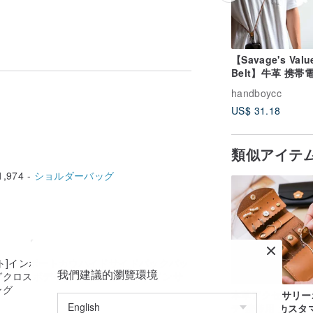
せます
【Savage's Value
Belt】牛革 携帯
トラップ レザー 
handboycc
ストラップ サイ
US$ 31.18
リー 携帯電話ス
プ IPHONE
類似アイテ
,974 -
ショルダーバッグ
ト]インポートカウハイドサイドバックパッ
我們建議的瀏覽環境
グクロスボディショッピングバッグインサ
ング
本革アクセサリー
チ 携帯用 カスタ