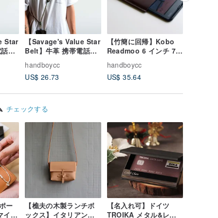
 Star
【Savage's Value Star
【竹簡に回帰】Kobo
【竹簡に
電話ス
Belt】牛革 携帯電話ス
Readmoo 6 インチ 7
Kobo R
ネック
トラップ レザー ネック
インチ 電子書籍リーダ
ンチ 7 
handboycc
handboycc
handboy
ドキャ
ストラップ サイドキャ
ー用 レザー保護ケース
リーダー
US$ 26.73
US$ 35.64
US$ 43.
トラッ
リー 携帯電話ストラッ
ケース
プ IPHONE
ム
チェックする
ポー
【樵夫の木製ランチボ
【名入れ可】ドイツ
マイズ
ックス】イタリアンベ
TROIKA メタル&レザ