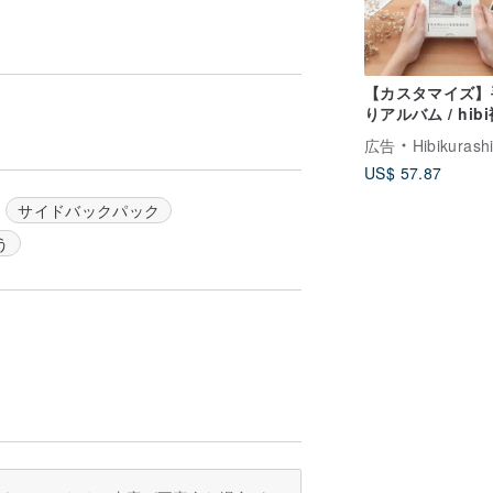
ックスパッケージがあります（各製品に使
【カスタマイズ】
ることができますが、サイズが固定されて
りアルバム / hib
ではない場合があります箱包装
本フォトブック【
広告
Hibikurashi 日
シック】 誕生日
US$ 57.87
記念日贈り物 カ
ギフト
サイドバックパック
よりも深く、立体的であるため、ブランデ
える/ 15元）は無料です。ブランディン
う
代表的証拠