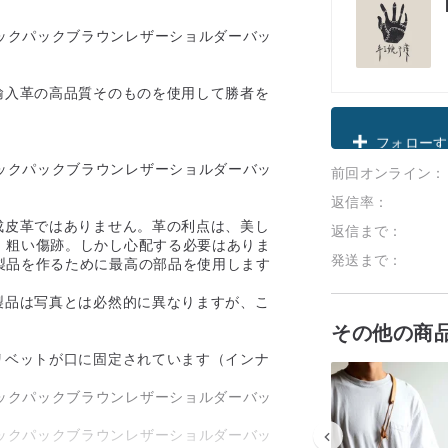
輸入革の高品質そのものを使用して勝者を
クーポン取
。
前回オンライン：
フォローす
返信率：
成皮革ではありません。革の利点は、美し
返信まで：
、粗い傷跡。しかし心配する必要はありま
発送まで：
製品を作るために最高の部品を使用します
製品は写真とは必然的に異なりますが、こ
その他の商
リベットが口に固定されています（インナ