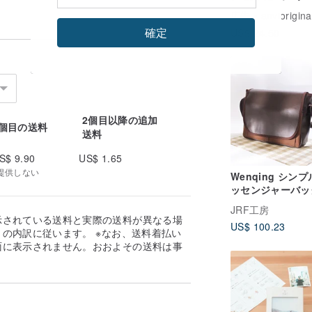
可能 全 6 色
広告
anviorigina
確定
US$ 24.50
2個目以降の追加
1個目の送料
送料
S$ 9.90
US$ 1.65
提供しない
Wenqing シンプ
ッセンジャーバッ
ョルダーバッグ 
JRF工房
ンジャーバッグ 
示されている送料と実際の送料が異なる場
ます。
US$ 100.23
ッグ
の内訳に従います。 ※なお、送料着払い
面に表示されません。おおよその送料は事
。