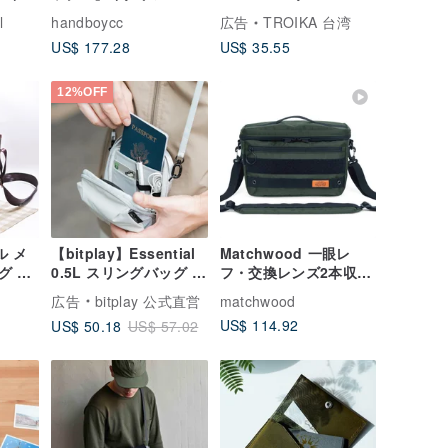
ジタブルタンニンなめ
ー RFID スキミング防
l
handboycc
広告
TROIKA 台湾
し牛革ショルダーバッ
止カードケース (ブラッ
US$ 177.28
US$ 35.55
グ ヌメ革ショルダーバ
ク)
ッグ クロスボディバッ
グ
12%OFF
ル メ
【bitplay】Essential
Matchwood 一眼レ
グ シ
0.5L スリングバッグ |
フ・交換レンズ2本収納
メッセ
ミニショルダーバッグ
可能 カメラバッグ TFO
広告
bitplay 公式直営
matchwood
通勤バ
一眼レフカメラバッグ
US$ 114.92
US$ 50.18
US$ 57.02
取り外し可能な衝撃吸
収インナーケース付き