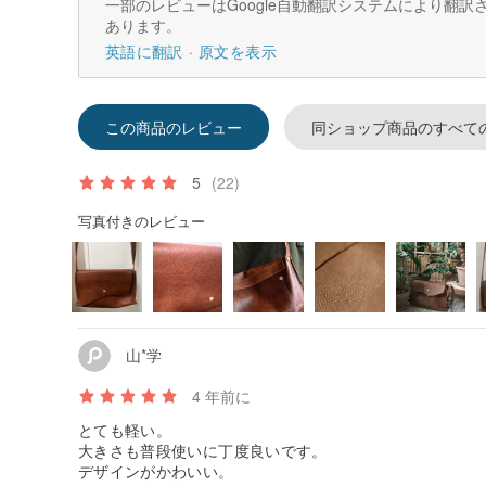
一部のレビューはGoogle自動翻訳システムにより翻
あります。
英語に翻訳
原文を表示
この商品のレビュー
同ショップ商品のすべて
5
(22)
写真付きのレビュー
山*学
4 年前に
とても軽い。
大きさも普段使いに丁度良いです。
デザインがかわいい。