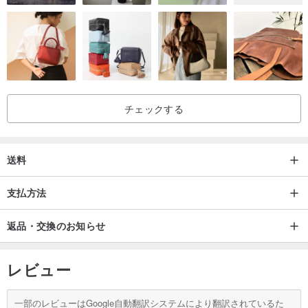
マロンの宝石について知っておくべき5つのこと
本物の宝石：マロンのすべての宝石は天然の宝石です。染色してい
ない
原産地：私たちが使っている宝石は世界中の最高の源から来ていま
チェックする
す。タイの職人によって切られることによって各コレクションのデ
ザインに合わせて
オリジナルデザイン：MARON宝石は、製造工程からデザインされ
送料
ています。私たちの宝石をユニークにしますそして他の人とは違う
品質：MARON宝石の各部分の品質と色は多少異なる場合がありま
支払方法
す。天然宝石だからただし、すべての宝石は、ブランドの標準グレ
返品・交換のお知らせ
ードを維持するように選択されます。
職人技：6ミリメートル以上のサイズの宝石は、特定のブランドの技
レビュー
術者によってカットされます。標準的な品質を得るために
一部のレビューはGoogle自動翻訳システムにより翻訳されているた