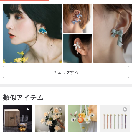
ちのジュエリーを長持ちさせるために、ホワイトゴールド、ゴール
ド、ピンクゴールドでメッキしました。
メッキ：私たちのジュエリーゴールドとピンクゴールドのメッキを
通過した後別の宝石類の層の上にコーティングされた薄膜のように
機能する別のEコーティング技術の層によっても保護できるだけ長
く耐用年数を延ばすため
保証
チェックする
保証：私たちの本物の銀製の宝石類は完全な1年の保証が付いていま
すすべての仕事は14K / 18K本物の金を注文するためになされること
ができます金の作品は一生保証されています。
類似アイテム
証明書：すべての宝石には、すべての宝石に証明書が添付されてい
ます。私たちのジュエリーを確認するどんな素材から作られた、宝
石、そしてタイの職人によって作られた