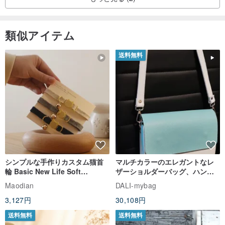
類似アイテム
送料無料
シンプルな手作りカスタム猫首
マルチカラーのエレガントなレ
輪 Basic New Life Soft
ザーショルダーバッグ、ハンド
Organic Cat Collar | Simple
メイド
Maodian
DALI-mybag
Soft Cat Collar
3,127円
30,108円
送料無料
送料無料