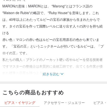
MARONの意味：MARONとは、 "Marong"とはフランス語の
"Maison de Rubis"の略語で、 "Ruby House"を意味します。これ
は、40年以上にわたってルビーの宝石の家族から生まれたからで
す。タイの宝石を作って国際レベルに送り出す人々の誇りを持ち続
ける
赤い色：マロンの赤い色はルビーの宝石用原石の色から来ていま
す。 「宝石の王」というニックネームが付いているルビーは、「プ
ロイの王」です。
私たちの職人：ブランドのノーカット硬い石やルビーを切る技術者
ですマスターの整備士は本質的に金細工師です。出てくる作業が優
れた標準と品質を持つようにする
続きを読む
ハウジングとメッキ
こちらの商品もおすすめ
スターリングシルバー：MARONは925シルバー素材を使用していま
す。これは世界中で使用されている規格です。そして輸出規格です
ピアス・イヤリング
アクセサリー・ジュエリー
ピアス
お金の性質は空気にさらされると鈍さを引き起こすでしょう。私た