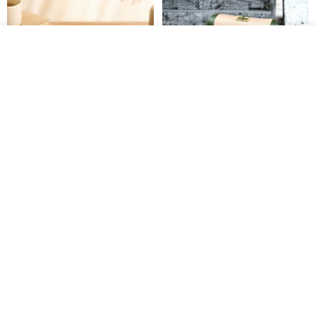
入荷待ち登録
ショップを見る
Brita コンパクト財布 | 軽量設計
クリエイティブな個性派ショー
× 日常使いに最適
トフラップショルダーバッグ -
ラッキーグリーン (ギフト オリ
DUAL 多兒クリエイティブレザーグッズ
Zolton ゾルトン
ジナル)
8,383円
22,836円
送料無料
50%OFF