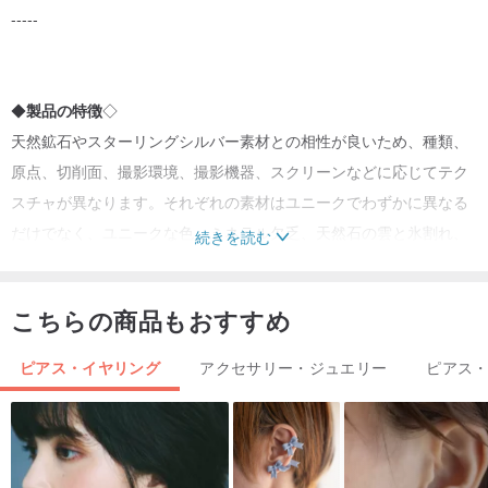
-----
◆
製品の特徴
◇
天然鉱石やスターリングシルバー素材との相性が良いため、種類、
原点、切削面、撮影環境、撮影機器、スクリーンなどに応じてテク
スチャが異なります。それぞれの素材はユニークでわずかに異なる
だけでなく、ユニークな色、ミネラル欠乏、天然石の雲と氷割れ、
続きを読む
銀パターンと外観の異なるパターンを持ち、一貫生産された製品で
はありません。前に慎重に検討してください！このユニークで複製
こちらの商品もおすすめ
不可能なものも好む場合は、躊躇しないでください！
ピアス・イヤリング
アクセサリー・ジュエリー
ピアス
◆
メンテナンス方法
◇
暖かい色を保つために天然シルクを着用することが多いですが、着
用していない場合は速やかに酸化しますので、水ですすぎ、密封し