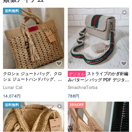
送料無料
クロシェ ジュートバッグ、クロ
ストライプのかぎ針編
デジタル
シェ ジュートハンドバッグ、リ
みパターン バッグ PDF デジタル
ユーザブルバッグ
インスタント ダウンロード、レ
Lunar Cat
SmachnaTorba
ディース クロスボディ
14,074円
788円
送料無料
35%OFF