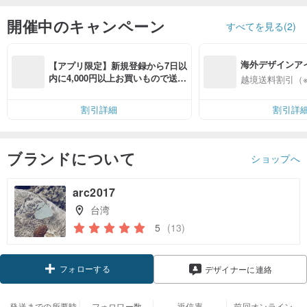
開催中のキャンペーン
すべてを見る(2)
海外デザインア
【アプリ限定】新規登録から7日以
入
内に4,000円以上お買いもので送料
越境送料割引（
無料（最大500円OFF）
割引詳細
割引詳
ブランドについて
ショップへ
arc2017
台湾
5
(13)
フォローする
デザイナーに連絡
発送までの所要時
フォロワー数
返信率
前回オンライン