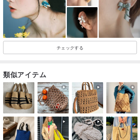
た袋に入れて保管してください。わずかな酸化がある場合は、銀色
の布を使用して優しく拭き取り、温泉や他の水質や様々な化学製品
との接触を避けることができます;天然石、摩擦の衝突や長時間の暴
露を避けてください。あなたがそれをよく世話する限り、それは長
い時間を伴うことができます！
チェックする
起源/製造方法
原産地台湾/手作り
類似アイテム