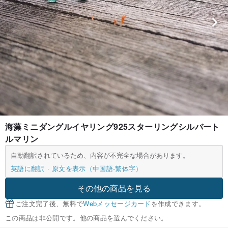
海藻ミニダングルイヤリング925スターリングシルバート
ルマリン
自動翻訳されているため、内容が不完全な場合があります。
英語に翻訳
原文を表示（中国語-繁体字）
その他の商品を見る
ご注文完了後、無料で
Webメッセージカード
を作成できます。
この商品は非公開です。他の商品を選んでください。