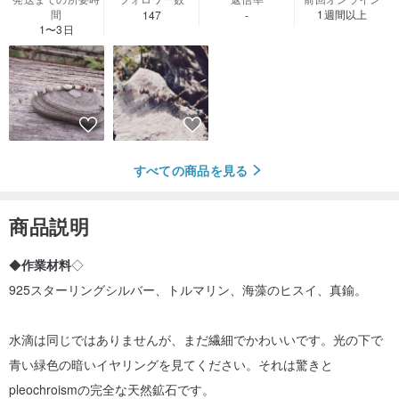
間
1週間以上
147
-
1〜3日
すべての商品を見る
商品説明
◆
作業材料
◇
925スターリングシルバー、トルマリン、海藻のヒスイ、真鍮。
水滴は同じではありませんが、まだ繊細でかわいいです。光の下で
青い緑色の暗いイヤリングを見てください。それは驚きと
pleochroismの完全な天然鉱石です。