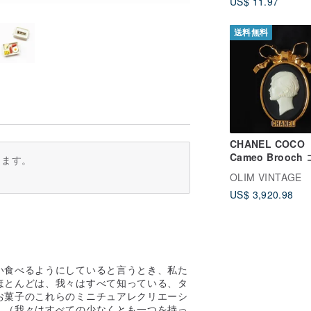
US$ 11.97
送料無料
CHANEL COCO
Cameo Brooch
ります。
シャネル カメオ 
OLIM VINTAGE
チ ゴールド ブラ
US$ 3,920.98
エクリュ ヴィン
い食べるようにしていると言うとき、私た
ほとんどは、我々はすべて知っている、タ
お菓子のこれらのミニチュアレクリエーシ
、（我々はすべての少なくとも一つを持っ