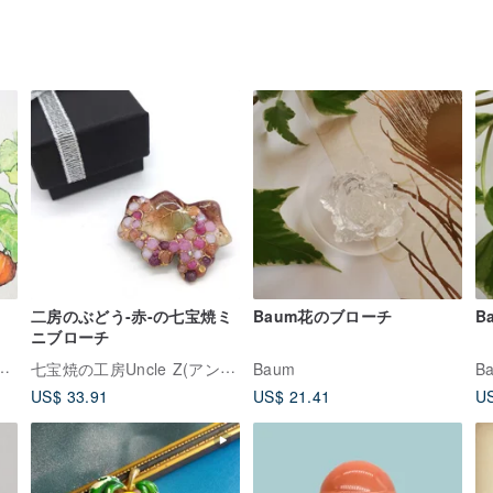
二房のぶどう-赤-の七宝焼ミ
Baum花のブローチ
B
ニブローチ
 | 島の風景が、日常に光を。
七宝焼の工房Uncle Z(アンクル･ゼット)
Baum
B
US$ 33.91
US$ 21.41
US