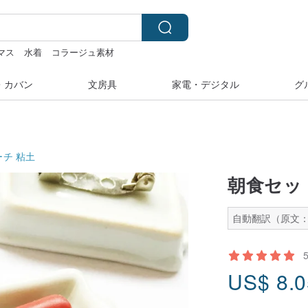
マス
水着
コラージュ素材
・カバン
文房具
家電・デジタル
グ
ーチ
粘土
朝食セッ
自動翻訳（原文
US$
8.