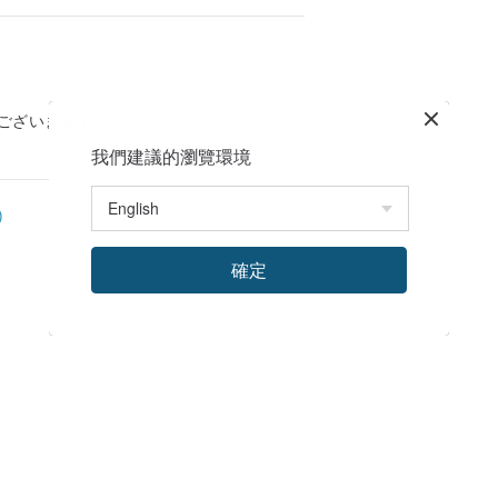
ざいます:)
我們建議的瀏覽環境
)
確定