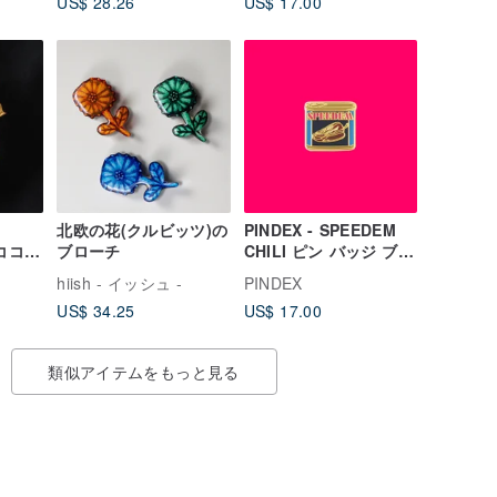
US$ 28.26
US$ 17.00
北欧の花(クルビッツ)の
PINDEX - SPEEDEM
 ココ・
ブローチ
CHILI ピン バッジ ブロ
ブロー
ーチ
hiish - イッシュ -
PINDEX
ック
US$ 34.25
US$ 17.00
テージ
類似アイテムをもっと見る