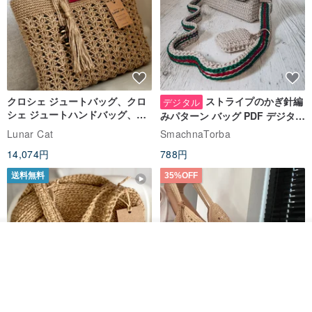
クロシェ ジュートバッグ、クロ
ストライプのかぎ針編
デジタル
シェ ジュートハンドバッグ、リ
みパターン バッグ PDF デジタル
ユーザブルバッグ
インスタント ダウンロード、レ
Lunar Cat
SmachnaTorba
ディース クロスボディ
14,074円
788円
送料無料
35%OFF
入荷待ち登録
ショップを見る