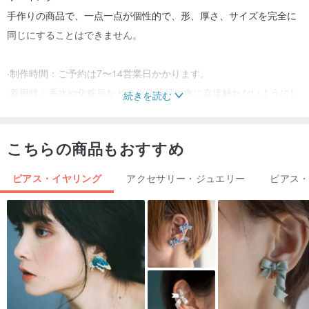
手作りの商品で、一点一点が個性的で、形、厚さ、サイズを完全に
同じにすることはできません。
‧制作時間：ご予約は7〜14営業日かかります。
‧着用時：香水や化粧品などの化学薬品や水に直接触れないようにし
続きを読む
てください。
‧入浴や水泳の際は着用しないでください
こちらの商品もおすすめ
‧着用しないときは、直射日光を避けて包装袋に入れておくことをお
勧めします。
ピアス・イヤリング
アクセサリー・ジュエリー
ピアス