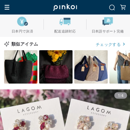
日本円で決済
配送追跡対応
日本語サポート完備
類似アイテム
チェックする
1/4