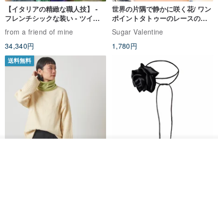
【イタリアの精緻な職人技】 -
世界の片隅で静かに咲く花/ ワン
フレンチシックな装い - ツイル
ポイントタトゥーのレースのチ
プリントシルクスカーフトップ
ョーカー SV649
from a friend of mine
Sugar Valentine
ス
34,340円
1,780円
送料無料
その他の商品を見る
ショップを見る
CHARM 日本製 ショート ミック
天然シルクフラワーネックレス -
ス オーガニックコットン ネック
ローズチョーカー - リストレッ
ウォーマー
グブレスレット シルクアクセサ
カジュアルボックス casual box
Marina V Lingerie
リー
2,500円
9,769円