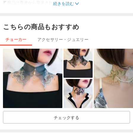
◤商品は香港から発送されます
続きを読む
◤香港特急でSF Expressが出荷されます。
◤香港郵便で発送されるアイテム
こちらの商品もおすすめ
◤追跡番号が提供されます
チョーカー
アクセサリー・ジュエリー
◤香港/中国/台湾/マカオ/日本/韓国/シンガポール/マレーシア/タイ/ア
メリカ/ロシア/オーストラリア/ドイツ/マレーシア/イギリス/カナダ/
ノルウェー/ベルギー/フランス/ポーランド/タイ/スウェーデン/スイ
ス/リトアニア/ニュージーランド/イタリア/フィンランド/オランダ/
ポルトガル/スペイン
チェックする