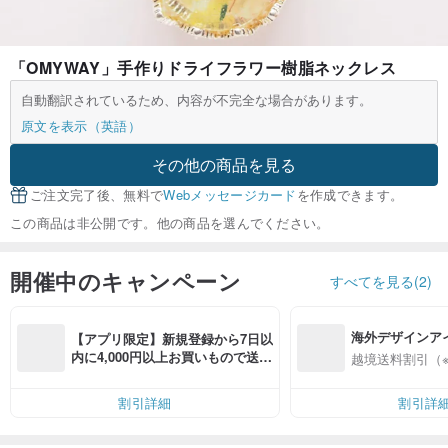
「OMYWAY」手作りドライフラワー樹脂ネックレス
自動翻訳されているため、内容が不完全な場合があります。
原文を表示（英語）
その他の商品を見る
ご注文完了後、無料で
Webメッセージカード
を作成できます。
この商品は非公開です。他の商品を選んでください。
開催中のキャンペーン
すべてを見る(2)
海外デザインア
【アプリ限定】新規登録から7日以
入
内に4,000円以上お買いもので送料
越境送料割引（
無料（最大500円OFF）
割引詳細
割引詳