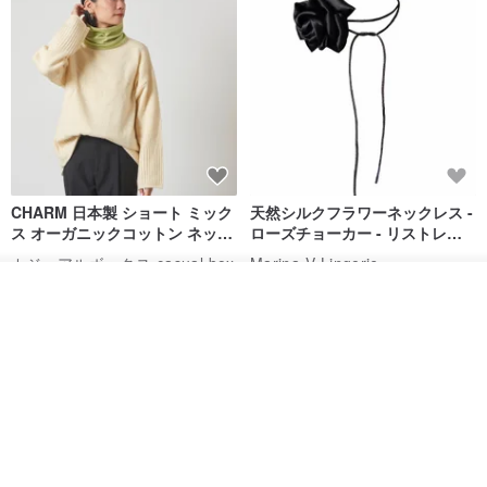
CHARM 日本製 ショート ミック
天然シルクフラワーネックレス -
ス オーガニックコットン ネック
ローズチョーカー - リストレッ
ウォーマー
グブレスレット シルクアクセサ
カジュアルボックス casual box
Marina V Lingerie
リー
2,500円
9,769円
その他の商品を見る
ショップを見る