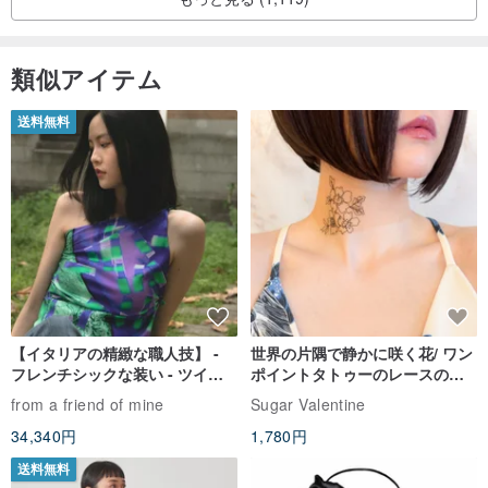
類似アイテム
送料無料
【イタリアの精緻な職人技】 -
世界の片隅で静かに咲く花/ ワン
フレンチシックな装い - ツイル
ポイントタトゥーのレースのチ
プリントシルクスカーフトップ
ョーカー SV649
from a friend of mine
Sugar Valentine
ス
34,340円
1,780円
送料無料