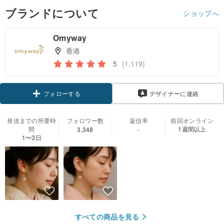
ブランドについて
ショップへ
Omyway
香港
5
(1,119)
クーポン取得
デザイナーに連絡
フォローする
発送までの所要時
フォロワー数
返信率
前回オンライン
間
1週間以上
3,348
-
1〜3日
すべての商品を見る