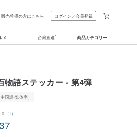
販売希望の方はこちら
ログイン／会員登録
ルメ
台湾直送
商品カテゴリー
物語ステッカー - 第4弾
中国語-繁体字）
5.0
(1)
.37