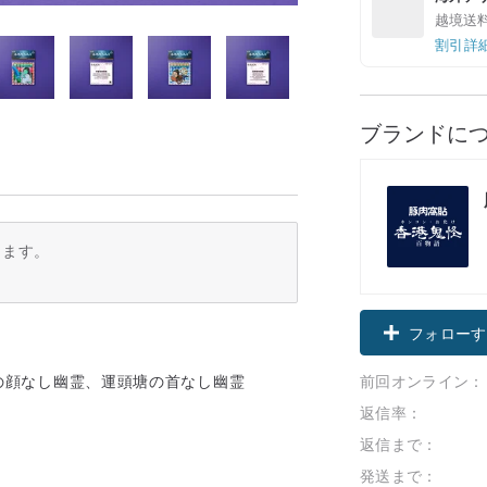
越境送
割引詳
ブランドに
ります。
フォローす
前回オンライン：
子、華富邨の顔なし幽霊、運頭塘の首なし幽霊
返信率：
返信まで：
発送まで：