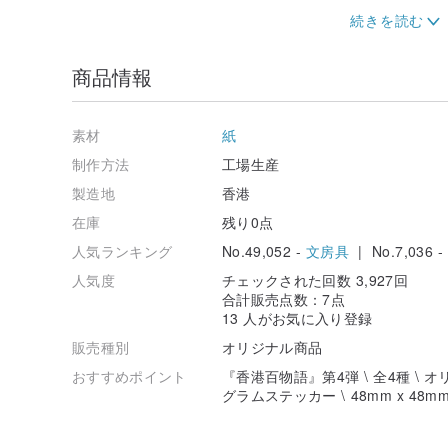
『香港百物語』ステッカーシリーズは、香港に伝わる百
章で神秘的な出来事を存分に表現しています。第4弾に
「華富邨の顔なし幽霊」そして「運頭塘の首なし幽霊」
商品情報
素材
紙
制作方法
工場生産
製造地
香港
在庫
残り0点
人気ランキング
No.49,052 -
文房具
| No.7,036 -
人気度
チェックされた回数 3,927回
合計販売点数：7点
13 人がお気に入り登録
販売種別
オリジナル商品
おすすめポイント
『香港百物語』第4弾 \ 全4種 \
グラムステッカー \ 48mm x 48m