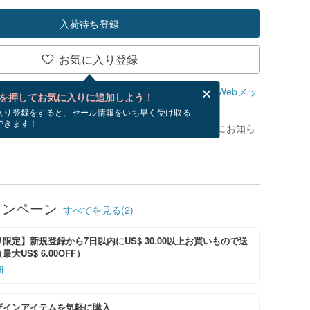
入荷待ち登録
お気に入り登録
、無料でWebメッセージカードを作成できます。
Webメッ
を押してお気に入りに追加しよう！
？
入り登録をすると、セール情報をいち早く受け取る
できます！
がありません。 [ 入荷待ち ] を押すと、優先的にお知ら
ャンペーン
すべてを見る(2)
限定】新規登録から7日以内にUS$ 30.00以上お買いもので送
大US$ 6.00OFF）
細
ザインアイテムを気軽に購入