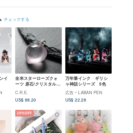
ム
チェックする
ンイ
全米スターローズクォ
万年筆インク ギリシ
ーツ 原石/クリスタル/
ャ神話シリーズ 5色
スピリチュアル/開運/金
N
C.R.E.
広告
LABAN PEN
運アップ/魔除け/人間関
US$ 88.20
US$ 22.28
係改善
20%OFF