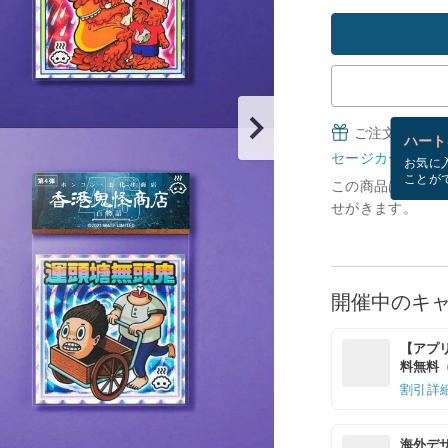
ご注文完了後
ハート
セージカードとは
お気に
ことが
この商品は現在在庫
せがきます。
開催中のキ
【アプリ
料無料（最
割引詳
海外デ