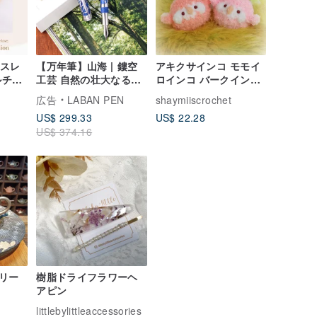
ブレスレ
【万年筆】山海 | 鏤空
アキクサインコ モモイ
ルチャ
工芸 自然の壮大なる美
ロインコ バークインコ
ーハー
景 プレミアム文具
小型ぬいぐるみ＆ころ
広告
LABAN PEN
shaymiiscrochet
ay -
んと丸いフォルム 愛ら
US$ 299.33
US$ 22.28
しいペット鳥
US$ 374.16
リー
樹脂ドライフラワーヘ
アピン
littlebylittleaccessories