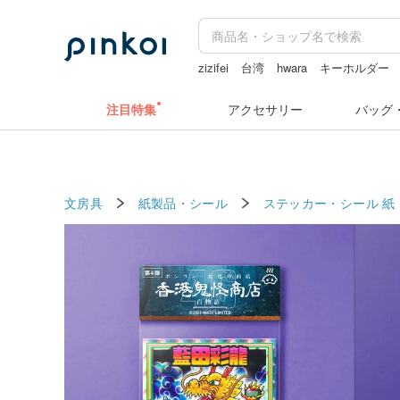
zizifei
台湾
hwara
キーホルダー
人物ステッカー
注目特集
アクセサリー
バッグ
文房具
紙製品・シール
ステッカー・シール
紙