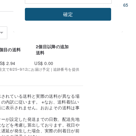
US$ 1,202.65
確定
2個目以降の追加
1個目の送料
送料
S$ 2.94
US$ 0.00
で8/25~9/12にお届け予定 | 追跡番号を提供
示されている送料と実際の送料が異なる場
の内訳に従います。 ※なお、送料着払い
面に表示されません。おおよその送料は事
。
ナーが設定した発送までの日数、配送先地
数などを考慮し算出しております。祝日や
に遅延が発生した場合、実際の到着日が前