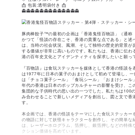
📩 包装:透明袋付き 📩
👻👻👻👻👻👻👻👻👻👻👻👻👻
豚肉棒餃子™の最初の企画は「香港鬼怪百物語」（通称
かつて「怪談の存在こそ、香港の貴重な点である」と述
は、当時の社会状況、風潮、そして独特の歴史的背景が
する価値が非常に高いものです。私たちは、香港に伝わ
港の百年史文化とアイデンティティを探求したいと願っ
『百物語』は食玩ステッカーを媒体として香港の怪談を
は1977年に日本の菓子のおまけとして初めて登場し、一般的
は「チョコ菓子シール」「食玩シール」「おまけシール」
年代の香港は日本のポップカルチャーの影響を受け、こ
集団的な子供時代の思い出の一つでした。私たちは100
み合わせることで新しいメディアを創出し、図と文で香
す。
本企画では、香港の怪談をテーマにした食玩ステッカーを
の物語に対して妖怪キャラクターを創作し、その簡単な
は、レーザーホログラム、箔押し、銀箔押しなどの特殊
クション価値を高めています。