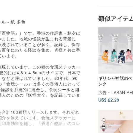
類似アイテ
『百物語』）です。香港の作詞家・林夕は
べました。地域の怪談が生まれる背景に
反映されていることが多く、記録し、保存
る百年にわたる怪談を集め、皆様と共に香
ています。
表現しています。この種の食玩ステッカー
には4.8 x 4.8cmのサイズで、日本で
などと呼ばれていました。80年代、90
ギリシャ神話のペ
の「食玩シール」は多くの香港人にとって
ンク
の怪談を系統的に統合し、食玩シールと組
広告
LABAN PE
港人のための『妖怪大全』を記録していま
US$ 22.28
合計100種類リリースします。それぞれ
紹介を添えています。食玩ステッカーに
な印刷効果を施し、『香港百物語』のコレ