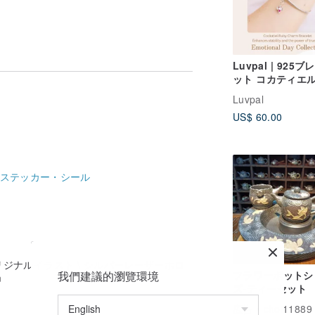
の怪談を収録し、オリジナルイラストと文
は、「藍田の彩龍」「秀茂坪の泥母子」
を収録しています。
Luvpal | 925
ット コカティエ
ーム 本物のルビ
Luvpal
ト | Emotional D
US$ 60.00
Love
ステッカー・シール
 オリジナルイラスト \ シルバーレーザーホロ
我們建議的瀏覽環境
フラワーポットシ
m
ズ-ティーセット
広告
choi11889