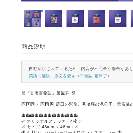
商品説明
自動翻訳されているため、内容が不完全な場合があ
英語に翻訳
原文を表示（中国語-繁体字）
👹『香港百物語』第4️⃣弾 👹
0️⃣1️⃣3️⃣ - 0️⃣1️⃣6️⃣ 藍田の彩龍、秀茂坪の泥母
👻👻👻👻👻👻👻👻👻👻👻👻👻
✅ オリジナルステッカー4枚 ✅
📐 サイズ:48mm × 48mm 📐
🌟 仕様:シルバーレーザーホログラムステッカー 🌟