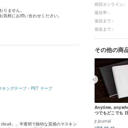
前回オンライン：
おりません。
返信率：
らお気軽にお問い合わせください。
返信まで：
発送まで：
その他の商
スキングテープ・PET テープ
Anytime, anywh
つでもどこでも 
リー手帳
jr.journal
cloud」。半透明で独特な質感のマスキン