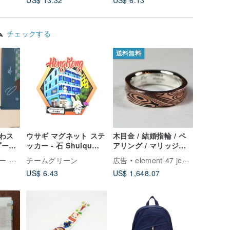
US$ 13.32
US$ 6.13
US$ 5.8
テッカーロール
ム
チェックする
送料無料
わス
ウサギ マグネット ステ
木目金 / 結婚指輪 / ペ
プール
ッカー - 石 Shuiqu
アリング / マリッジリ
/ 回
Street
ングオーダーメイド（1
龍腳趾
チームグリーン
広告
element 47 jewelry studio
付き
点あたりの価格）
US$ 6.43
US$ 1,648.07