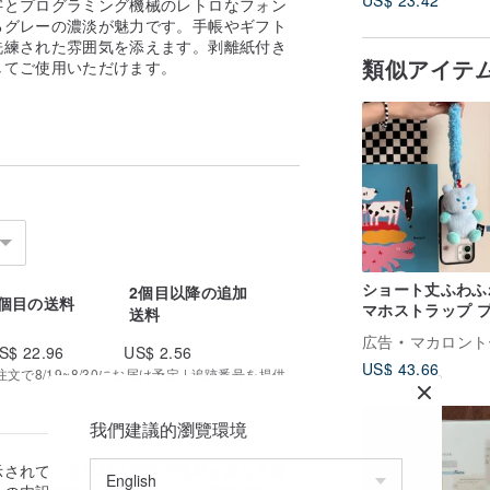
US$ 23.42
字とプログラミング機械のレトロなフォン
るグレーの濃淡が魅力です。手帳やギフト
洗練された雰囲気を添えます。剥離紙付き
類似アイテ
してご使用いただけます。
ショート丈ふわふ
2個目以降の追加
1個目の送料
マホストラップ 
送料
ベア スカイブルー 
広告
マカロントー 馬卡
転式スマホシート
S$ 22.96
US$ 2.56
US$ 43.66
で8/19~8/30にお届け予定 | 追跡番号を提供
61%OFF
我們建議的瀏覽環境
示されている送料と実際の送料が異なる場