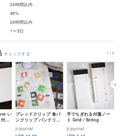
24時間以内
48%
24時間以内
1〜3日
品
1 / 4
チェックする
ere い
ブレッドクリップ 食パ
手でちぎれる付箋ノー
オリジナル
日付フ
ンクリップ パンクリッ
ト Grid / String
トサイズ
プ マットPVC マスキン
リーフ 5
jr.journal
jr.journal
jr.journal
グテープ ダイカットス
ザイン