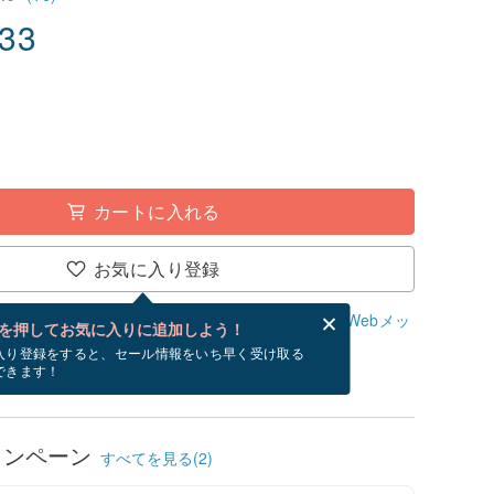
.33
カートに入れる
お気に入り登録
、無料でWebメッセージカードを作成できます。
Webメッ
を押してお気に入りに追加しよう！
？
入り登録をすると、セール情報をいち早く受け取る
できます！
/19~8/30にお届け予定です。
ャンペーン
すべてを見る(2)