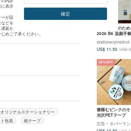
の内訳に従います。 ※なお、送料着払い
面に表示されません。おおよその送料は事
。
確定
ナーが設定した発送までの日数、配送先地
数などを考慮し算出しております。祝日や
手帳愛好家のため
に遅延が発生した場合、実際の到着日が前
2026 B6 染顏手帳
かじめご了承ください。
ィークリー / ド
stationeryinstinct
ントポケットは完
US$ 11.55
US$ 2
ました。
40%OFF
微睡むピンクのそ
オリジナルステーショナリー
光沢PETテープ
フト包装
紙テープ
広告
ネバーランド 森林デ
US$ 10.83
US$ 1