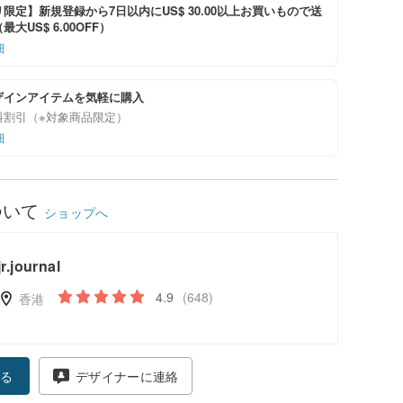
限定】新規登録から7日以内にUS$ 30.00以上お買いもので送
大US$ 6.00OFF）
細
ザインアイテムを気軽に購入
料割引（※対象商品限定）
細
ついて
ショップへ
jr.journal
4.9
(648)
香港
る
デザイナーに連絡