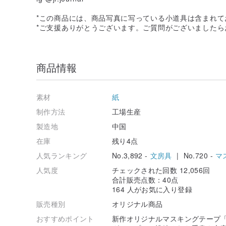
*この商品には、商品写真に写っている小道具は含まれて
*ご支援ありがとうございます。ご質問がございました
商品情報
素材
紙
制作方法
工場生産
製造地
中国
在庫
残り4点
人気ランキング
No.3,892 -
文房具
| No.720 -
マ
人気度
チェックされた回数 12,056回
合計販売点数：40点
164 人がお気に入り登録
販売種別
オリジナル商品
おすすめポイント
新作オリジナルマスキングテープ「