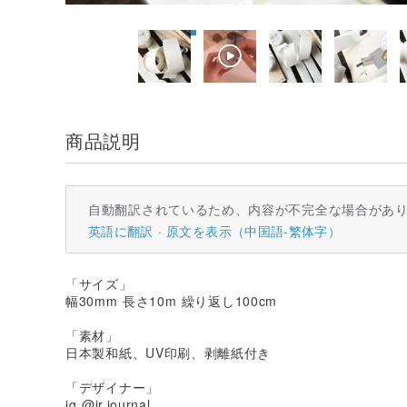
商品説明
自動翻訳されているため、内容が不完全な場合があ
英語に翻訳
原文を表示（中国語-繁体字）
「サイズ」
幅30mm 長さ10m 繰り返し100cm
「素材」
日本製和紙、UV印刷、剥離紙付き
「デザイナー」
ig @jr.journal