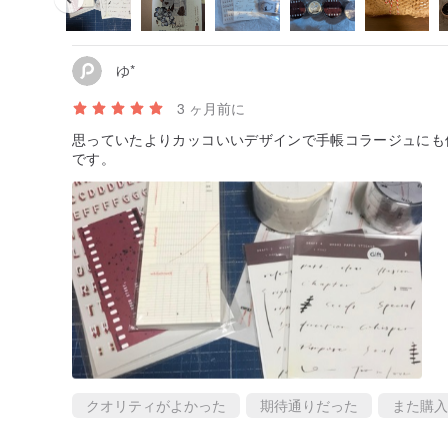
ゆ*
3 ヶ月前に
思っていたよりカッコいいデザインで手帳コラージュにも
です。
クオリティがよかった
期待通りだった
また購入