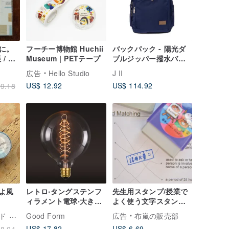
に。
フーチー博物館 Huchii
バックパック - 陽光ダ
 / ウ
Museum | PETテープ
ブルジッパー撥水バッ
キュメ
クパック - 6005-2 - 選
広告
Hello Studio
J II
売し
べるマルチカラー
US$ 12.92
US$ 114.92
9.18
よ風
レトロ‧タングステンフ
先生用スタンプ/授業で
ィラメント電球‧大きな
よく使う文字スタンプ
泡（B）電球│良い形‧良
は、1個あたりの販売価
ザイン
Good Form
広告
布嵐の販売部
い形
格です（全30種類）。
US$ 17.82
US$ 6.69
8.04