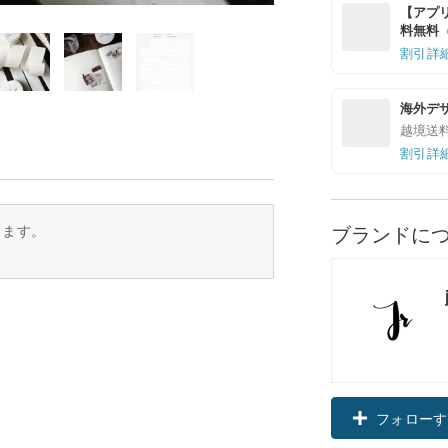
【アプリ
料無料（最
割引詳
海外デ
越境送
割引詳
ブランドに
ります。
フォローす