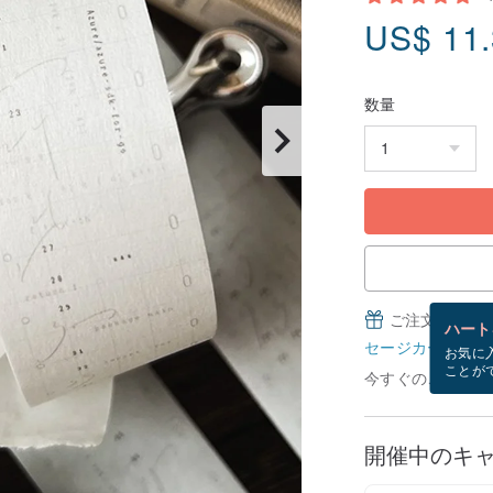
US$
11
数量
ご注文完了後
ハート
セージカードとは
お気に
ことが
今すぐのご注文で8
開催中のキ