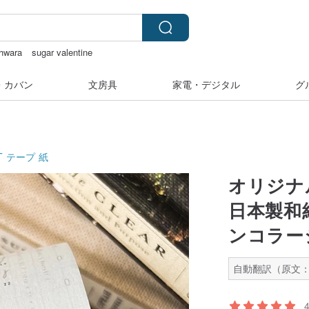
hwara
sugar valentine
ダー 台湾
ラベルシール
・カバン
文房具
家電・デジタル
グ
T テープ
紙
オリジナ
日本製和紙
ンコラー
自動翻訳（原文：