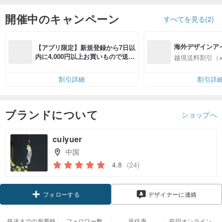
開催中のキャンペーン
すべてを見る(2)
海外デザインア
【アプリ限定】新規登録から7日以
入
内に4,000円以上お買いもので送料
越境送料割引（
無料（最大500円OFF）
割引詳細
割引詳
ブランドについて
ショップへ
cuiyuer
中国
4.8
(24)
クーポン取得
デザイナーに連絡
フォローする
発送までの所要時
フォロワー数
返信率
前回オンライン