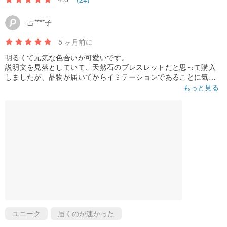
詳細：▼▼
占****子
5 ヶ月前に
明るくて元気な色合いが可愛いです。
説明文を見落としていて、天然石のブレスレットだと思って購入
しましたが、品物が届いてからイミテーションであることに気づ
きました。
もっと見る
普段は天然石のアクセサリーを主に使用していますが、このブレ
スレットも綺麗で可愛いですね。
ユニーク
届くのが速かった