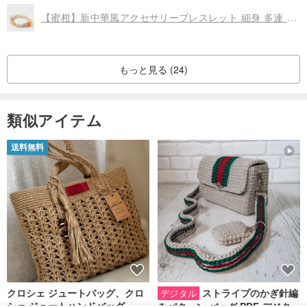
【蜜柑】新中華風アクセサリーブレスレット 細身 多連 イミテーションジェード アクアマリン サンストーン アイスフロー アクセサリー
もっと見る (24)
類似アイテム
送料無料
【ご注意】詳細サイズにご注意ください！ ！
各翡翠石には一定のサイズがあり、天然素材であるため、サイズや
色を変更することはできません。実際のオブジェクトは複数の角度
から撮影されているため、光、写真、ディスプレイ機器の影響によ
り、わずかな色かぶりが発生します。説明の不一致や品質の問題で
クロシェ ジュートバッグ、クロ
ストライプのかぎ針編
デジタル
はありません。
シェ ジュートハンドバッグ、リ
みパターン バッグ PDF デジタル