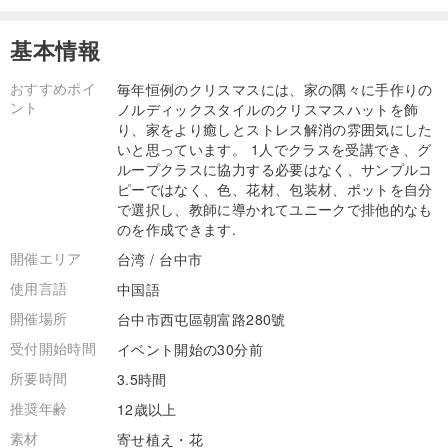
基本情報
おすすめポイ
毎年恒例のクリスマスには、家の隅々に手作りの
ント
ノルディックスタイルのクリスマスハットを飾
り、家をより癒しとストレス解消の雰囲気にした
いと思っています。 1人でクラスを受講でき、グ
ループクラスに協力する必要はなく、サンプルコ
ピーではなく、色、花材、包装材、ポットを自分
で選択し、教師に導かれてユニークで排他的なも
のを作成できます.
開催エリア
台湾 / 台中市
使用言語
中国語
開催場所
台中市西屯區朝富路280號
受付開始時間
イベント開始の30分前
所要時間
3.5時間
推奨年齢
12歳以上
素材
寄せ植え・花