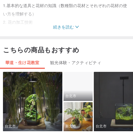
1.基本的な道具と花材の知識（数種類の花材とそれぞれの花材の使
い方を理解する）
2. 花の加工技術
続きを読む
3. 花の色合わせと構成のポイント
4. 花の加工と装飾のコンセプト
5. 実装: ライト ストリング付きの完成品を 1 つ持ち帰ってくださ
こちらの商品もおすすめ
い。これは個別に購入できます。
華道・生け花教室
観光体験・アクティビティ
6.作品サイズ：幅24×高さ15cm（花器含む）
《授業環境と講師陣》
快適な環境
台北市
台北市
新北市
台北市