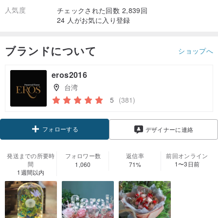
人気度
チェックされた回数 2,839回
24 人がお気に入り登録
ブランドについて
ショップへ
eros2016
台湾
5
(381)
フォローする
デザイナーに連絡
発送までの所要時
フォロワー数
返信率
前回オンライン
間
1〜3日前
1,060
71%
1週間以内