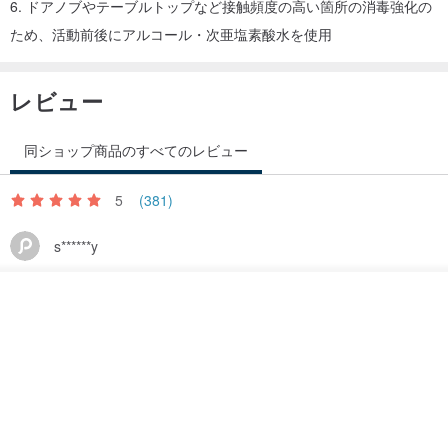
6. ドアノブやテーブルトップなど接触頻度の高い箇所の消毒強化の
ため、活動前後にアルコール・次亜塩素酸水を使用
レビュー
同ショップ商品のすべてのレビュー
5
(381)
s******y
3 年前に
その他の商品を見る
非常滿意，質素優異
ショップを見る
クオリティがよかった
期待通りだった
ユニーク