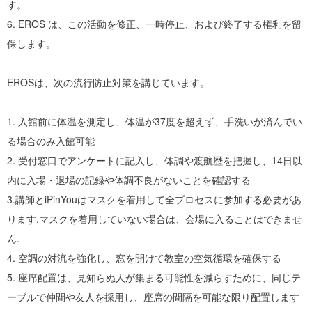
す。
6. EROS は、この活動を修正、一時停止、および終了する権利を留
保します。
「教室交通位置」
〜電車・バスで行きやすい
EROSは、次の流行防止対策を講じています。
1. 入館前に体温を測定し、体温が37度を超えず、手洗いが済んでい
《 教室周辺の駐車場のご案内 》
る場合のみ入館可能
2. 受付窓口でアンケートに記入し、体調や渡航歴を把握し、14日以
内に入場・退場の記録や体調不良がないことを確認する
枯れない花とは？専門家が答える、ドライフラワーとの違いがひと
3.講師とiPinYouはマスクを着用して全プロセスに参加する必要があ
目でわかる、枯れない花の制作方法
ります.マスクを着用していない場合は、会場に入ることはできませ
blog.pinkoi.com/tw/lifestyle/nvk7rv...
ん.
4. 空調の対流を強化し、窓を開けて教室の空気循環を確保する
5. 座席配置は、見知らぬ人が集まる可能性を減らすために、同じテ
ーブルで仲間や友人を採用し、座席の間隔を可能な限り配置します