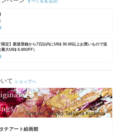
すべてを見る(2)
料
料
細
限定】新規登録から7日以内にUS$ 30.00以上お買いもので送
大US$ 6.00OFF）
細
ついて
ショップへ
タチアート絵画館