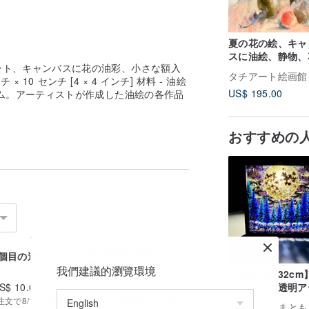
夏の花の絵、キャ
スに油絵、静物、
ート、キャンバスに花の油彩、小さな額入
に青い草原の花。
タチアート絵画館
 10 センチ [4 × 4 インチ] 材料 - 油絵
US$ 195.00
ム。アーティストが作成した油絵の各作品
おすすめの
2個目以降の追加
1個目の送料
送料
我們建議的瀏覽環境
【宝石月夜32cm
S$ 10.00
US$ 4.00
一点のみ 透明ア
ト 影絵 インテ
で8/19~9/8にお届け予定 | 追跡番号を提供す
広告
てじまともこ (北海道にじい