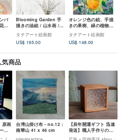
ンバ
Blooming Garden 手
オレンジ色の絵、手描
庭画 / 
花瓶
描きの油絵 / 山水画 /
きの果樹、緑の植物、
りギリシャ
原創油畫 / 客廳掛畫
枝のオレンジ 原創油畫
油畫掛畫 
タチアート絵画館
タチアート絵画館
タチアー
US$ 195.00
US$ 148.00
US$ 195
人気商品
】原画
台湾山掛け布 - no.12 :
【辰年開運ギフト 迅速
ー
南華山 41 x 46 cm
発送】職人手作りの無
リ
垢材貯金箱（大）/台湾
ろ絵描き)
plantpractice
広告
守拙手活 shouzhuo