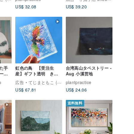
夜
特色/
US$ 32.08
US$ 39.20
た手
虹色の鳥 【受注生
台湾高山タペストリー -
ート
産】ギフト透明 きれ
Aug 小溪営地
画の水
い かわいい
o
広告
てじまともこ (北海道にじいろ絵描き)
plantpractice
繊細な
US$ 67.81
US$ 24.06
送料無料