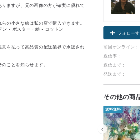
ありますが、元の画像の方が確実に優れて
れらの小さな絵は私の店で購入できます。
フォローす
前回オンライン：
注意を払って高品質の配送業界で承認され
返信率：
そのことを知らせます。
返信まで：
発送まで：
その他の商
送料無料