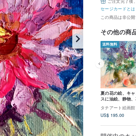
ご注文完了後
セージカードとは
この商品は非公開
その他の商
送料無料
夏の花の絵、キャ
スに油絵、静物、
に青い草原の花。
タチアート絵画館
US$ 195.00
開催中のキ