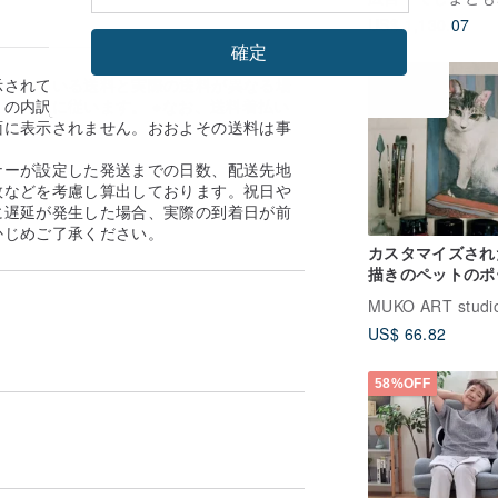
ア 満月 絵画 
US$ 1,130.07
空 星空
確定
示されている送料と実際の送料が異なる場
の内訳に従います。 ※なお、送料着払い
面に表示されません。おおよその送料は事
。
ナーが設定した発送までの日数、配送先地
数などを考慮し算出しております。祝日や
に遅延が発生した場合、実際の到着日が前
かじめご了承ください。
カスタマイズされ
描きのペットのポ
レート/アクリル
MUKO ART studi
彩鉛筆/リアルで
US$ 66.82
スタイル
58%OFF