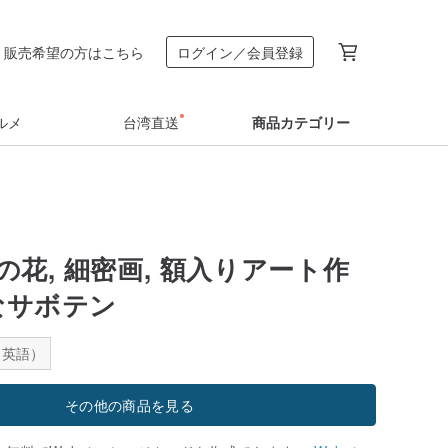
販売希望の方はこちら
ログイン／会員登録
ルメ
台湾直送
商品カテゴリー
花, 細密画, 額入りアート作
彩なサボテン
：英語）
その他の商品を見る