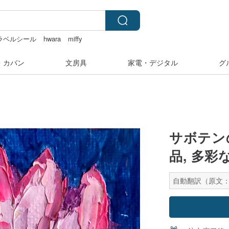
ラベルシール
hwara
miffy
・カバン
文房具
家電・デジタル
グ
サボテンの
品, 多
自動翻訳（原文