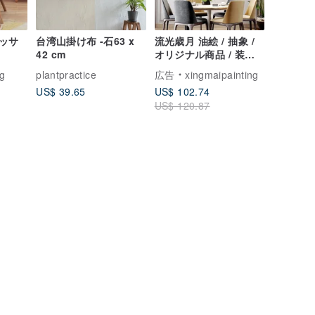
ッサ
台湾山掛け布 -石63 x
流光歳月 油絵 / 抽象 /
42 cm
オリジナル商品 / 装飾
画 / リビング・ダイニ
ng
plantpractice
広告
xingmaipainting
ング用手描きタペスト
US$ 39.65
US$ 102.74
リー 質感豊かなマチエ
US$ 120.87
ール