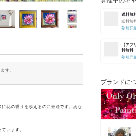
送料無
送料無
割引詳
【アプリ
料無料（最
割引詳
ります。
ブランドに
スに花の香りを添えるのに最適です。あな
っています。