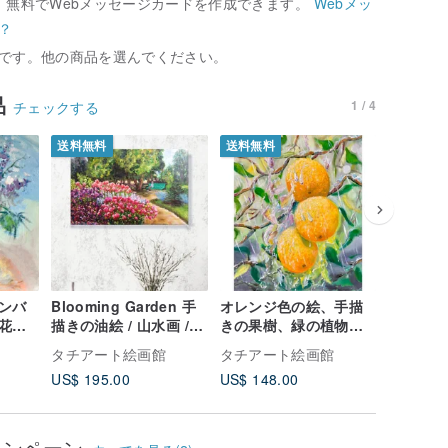
、無料でWebメッセージカードを作成できます。
Webメッ
？
です。他の商品を選んでください。
品
1 / 4
チェックする
送料無料
送料無料
送料無料
ンバ
Blooming Garden 手
オレンジ色の絵、手描
庭画 / 
花瓶
描きの油絵 / 山水画 /
きの果樹、緑の植物、
りギリシャ
原創油畫 / 客廳掛畫
枝のオレンジ 原創油畫
油畫掛畫 
タチアート絵画館
タチアート絵画館
タチアー
US$ 195.00
US$ 148.00
US$ 195
ャンペーン