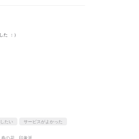
した ：）
したい
サービスがよかった
、春の花、印象派