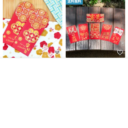
送料無料
開運紅包袋をお楽しみください
ラインストーンお年玉袋 - 【お
入荷待ち登録
得な6枚セット】
ショップを見る
禮享生活
gfsd
287円
5,083円
送料無料