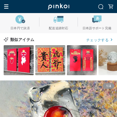
日本円で決済
配送追跡対応
日本語サポート完備
類似アイテム
チェックする
1/4