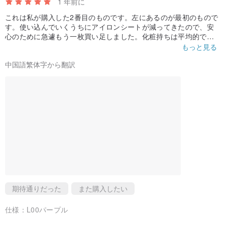
1 年前に
これは私が購入した2番目のものです。左にあるのが最初のもので
す。使い込んでいくうちにアイロンシートが減ってきたので、安
心のために急遽もう一枚買い足しました。化粧持ちは平均的です
が、毛穴を柔らかくする効果は優れています。私が一番気に入っ
もっと見る
ているのは、その美白効果です。ほとんどのファンデーション
中国語繁体字から翻訳
は、最も白い色であっても十分にホワイトないので、少し明るく
するために使用することで、少しは白くすることができます。資
生堂のスポットライトボトル110と組み合わせると、さらに妖精っ
ぽい雰囲気になります。現在、メイクアップフォーエバーのフェ
アリーパープルとシュウウエムラのパープルパウダーを購入しま
したが、顔が明るくなる効果はなく、この商品だけ効果がありま
す。また、顔が乾燥して見えないので気に入っています！ ！
期待通りだった
また購入したい
仕様：
L00パープル