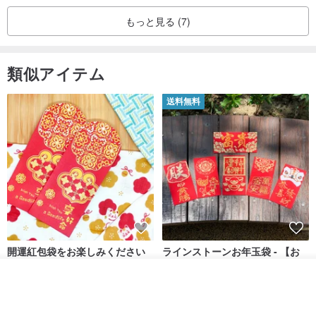
もっと見る (7)
類似アイテム
送料無料
開運紅包袋をお楽しみください
ラインストーンお年玉袋 - 【お
得な6枚セット】
その他の商品を見る
禮享生活
gfsd
ショップを見る
287円
5,083円