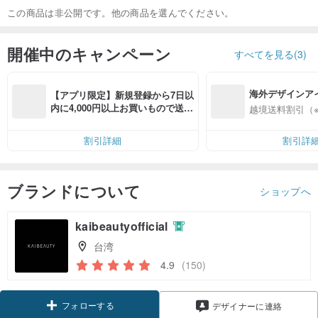
この商品は非公開です。他の商品を選んでください。
開催中のキャンペーン
すべてを見る(3)
海外デザインア
【アプリ限定】新規登録から7日以
入
内に4,000円以上お買いもので送料
越境送料割引（
無料（最大500円OFF）
割引詳細
割引詳
ブランドについて
ショップへ
kaibeautyofficial
台湾
4.9
(150)
フォローする
デザイナーに連絡