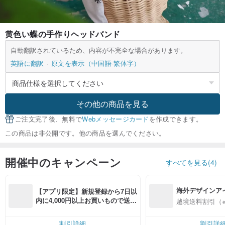
黄色い蝶の手作りヘッドバンド
自動翻訳されているため、内容が不完全な場合があります。
英語に翻訳
原文を表示（中国語-繁体字）
その他の商品を見る
ご注文完了後、無料で
Webメッセージカード
を作成できます。
この商品は非公開です。他の商品を選んでください。
開催中のキャンペーン
すべてを見る(4)
海外デザインア
【アプリ限定】新規登録から7日以
入
内に4,000円以上お買いもので送料
越境送料割引（
無料（最大500円OFF）
割引詳細
割引詳