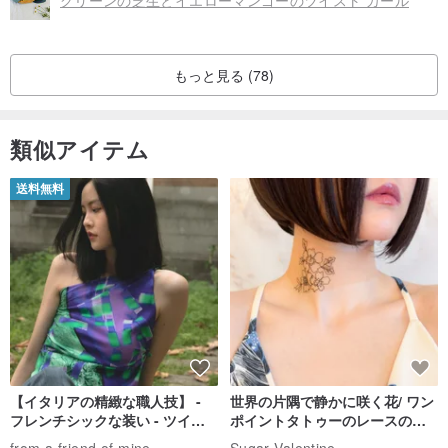
もっと見る (78)
類似アイテム
送料無料
【イタリアの精緻な職人技】 -
世界の片隅で静かに咲く花/ ワン
フレンチシックな装い - ツイル
ポイントタトゥーのレースのチ
プリントシルクスカーフトップ
ョーカー SV649