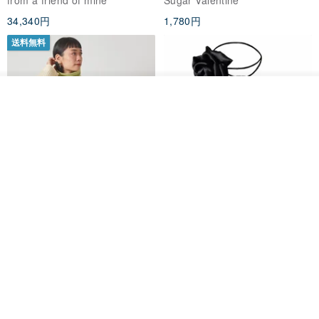
from a friend of mine
Sugar Valentine
ス
34,340円
1,780円
送料無料
その他の商品を見る
ショップを見る
CHARM 日本製 ショート ミック
天然シルクフラワーネックレス -
ス オーガニックコットン ネック
ローズチョーカー - リストレッ
ウォーマー
グブレスレット シルクアクセサ
カジュアルボックス casual box
Marina V Lingerie
リー
2,500円
9,769円