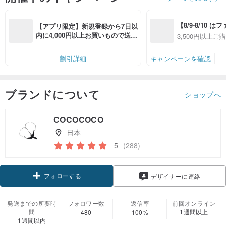
【8/9-8/10 
【アプリ限定】新規登録から7日以
員感謝デー】ア
内に4,000円以上お買いもので送料
3,500円以上ご
全品対象7％OFF
無料（最大500円OFF）
OFF
件あり、最大50
割引詳細
キャンペーンを確認
ブランドについて
ショップへ
COCOCOCO
日本
5
(288)
フォローする
デザイナーに連絡
発送までの所要時
フォロワー数
返信率
前回オンライン
間
1週間以上
480
100%
1週間以内