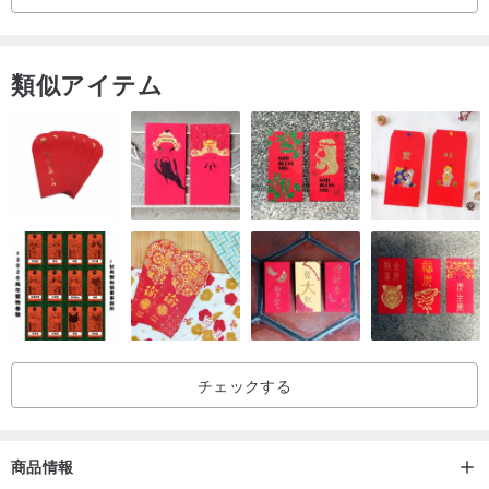
素材：オーガニックコットン100％【和歌山県】
サイズ：サイズ：長さ20㎝ 手首部分内径9㎝
類似アイテム
ご自分のサイズ確認の仕方 ◎メジャーを使用して親指の付け根から
横、ぐ るっと１周、手のひらを計ってください。およそ20.5㎝〜23
㎝の方にぴったりくる大きさです。
チェックする
商品情報