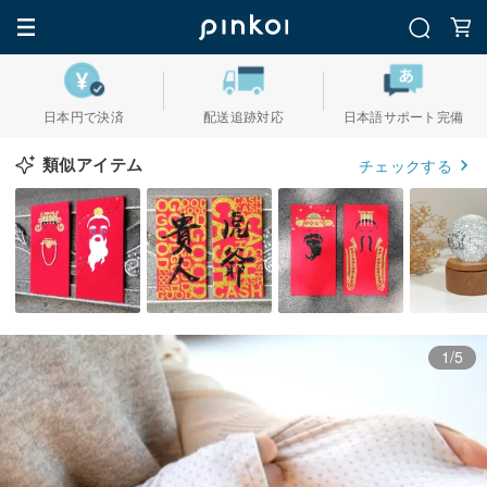
日本円で決済
配送追跡対応
日本語サポート完備
類似アイテム
チェックする
1/5