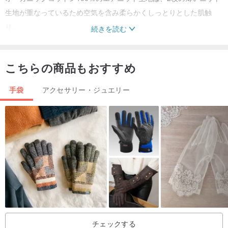
生地が重なっているため空気を含み柔らかくしっとりとした肌触
り。
続きを読む
裏側の肌の当たる面がオーガニックコットンの茶綿の自然の色にな
っており、敏感肌のかたにも安心です。
こちらの商品もおすすめ
＊生地は（株）アバンティのオーガニックコットン認証を取得した
手袋
アクセサリー・ジュエリー
生地を使用しています。
＊お洗濯の際はネットに入れて、無蛍光、無漂白の洗剤の使用をお
すすめいたします。
〇 オーガニックコットン協会【JOCA】のファミリーシールがつい
ています。
ーJOCAファミリーシールの説明ー
この製品は、JOCA憲章にもとづき、オーガニックコットン製品の
普及をめざすJOCAメンバー企業が、人と環境に配慮した方法で、
日本の技術と感性を生かして作ったことを示します。
チェックする