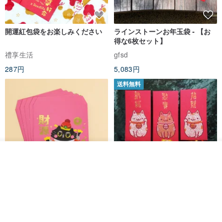
開運紅包袋をお楽しみください
ラインストーンお年玉袋 - 【お
得な6枚セット】
禮享生活
gfsd
287円
5,083円
送料無料
その他の商品を見る
ショップを見る
黒猫マルーの小さな財神 宝くじ
【GFSD】ラインストーン精品 -
ホットスタンプポチ袋
煌めく多目的ポチ袋 -【招財納
福・金運招来】
Huei Hei Ji Bai
gfsd