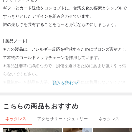
ギフトとカード送信をコンセプトに、台湾文化の要素とシンプルで
すっきりとしたデザインを組み合わせています。
旅の楽しさを共有することをもっと身近なものにしましょう。
| 製品ノート|
✶この製品は、アレルギー反応を軽減するためにブロンズ素材とし
て本物のゴールドメッキチェーンを採用しています。
✶製品は非常に繊細なので、損傷を避けるためにあまり強く引っ張
らないでください。
✶電気めっき製品を入浴、温泉、水泳の際には着用しないでくださ
続きを読む
い。できるだけ乾燥した状態に保つようにしてください。
✶小さなアクセサリーが含まれております。危険を引き起こさない
こちらの商品もおすすめ
ように、幼児や小さなお子様の手の届かないところに保管してくだ
さい。
ネックレス
アクセサリー・ジュエリー
ネックレス
| カラープラグしかぎ織りバッグ |