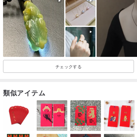
カードネックレスには包壁付きで、個人用としても、プレゼントし
てりおすすめです!
カードネックレス | デザインコンセプト
カードとギフトから発想して、台湾文化と合わせて、シンプリナデ
ザインとともに、旅の喜びをもっと生活に寄り添って。
チェックする
| 製品ノート|
*ネックレスクク纯金メッキで、チェーンク真鍮で、アレルギー反応
を引くことができます。
類似アイテム
*は大変デデリケートなためネックレス、强く引っ掻くことや直暴な
扱いはご了承ください。
※そのままの商品ですので、つけたメッキでの入湯や温泉や水流など
はご検討下さい。
*付属品がとても少なくて、お子様のお手のでもない地方でのお客様
サービスをしてください。