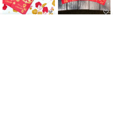
開運紅包袋をお楽しみください
ラインストーンお年玉袋 - 【お
カートに入れる
得な6枚セット】
お気に入り
ショップを見る
禮享生活
gfsd
287円
5,083円
送料無料
黒猫マルーの小さな財神 宝くじ
【GFSD】ラインストーン精品 -
ホットスタンプポチ袋
煌めく多目的ポチ袋 -【招財納
福・金運招来】
Huei Hei Ji Bai
gfsd