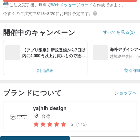
ご注文完了後、無料で
Webメッセージカード
を作成できます。
今すぐのご注文で8/18~8/20にお届け予定です。
開催中のキャンペーン
すべてを見る(3)
海外デザインア
【アプリ限定】新規登録から7日以
入
内に4,000円以上お買いもので送料
越境送料割引（
無料（最大500円OFF）
割引詳細
割引詳
ブランドについて
ショップへ
yajhih design
台湾
5
(145)