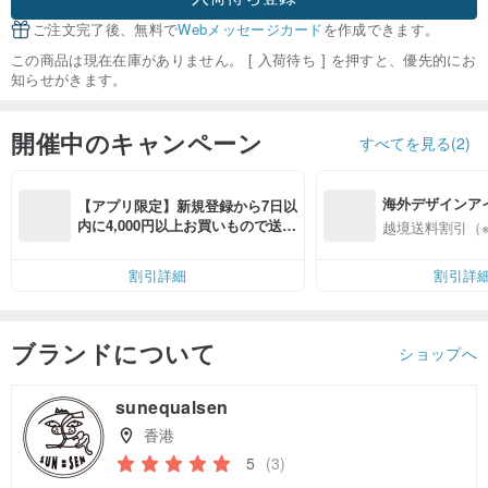
ご注文完了後、無料で
Webメッセージカード
を作成できます。
この商品は現在在庫がありません。 [ 入荷待ち ] を押すと、優先的にお
知らせがきます。
開催中のキャンペーン
すべてを見る(2)
海外デザインア
【アプリ限定】新規登録から7日以
入
内に4,000円以上お買いもので送料
越境送料割引（
無料（最大500円OFF）
割引詳細
割引詳
ブランドについて
ショップへ
sunequalsen
香港
5
(3)