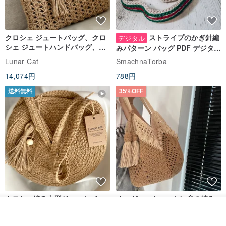
クロシェ ジュートバッグ、クロ
ストライプのかぎ針編
デジタル
シェ ジュートハンドバッグ、リ
みパターン バッグ PDF デジタル
ユーザブルバッグ
インスタント ダウンロード、レ
Lunar Cat
SmachnaTorba
ディース クロスボディ
14,074円
788円
送料無料
35%OFF
クロシェ編み丸型ジュートバッ
オーガニックコットン糸の編み
グ、クロシェ編みトートバッ
バッグ、クラッチバッグとして
入荷待ち登録
グ、クロシェ編みショルダーバ
も。
お気に入り
ショップを見る
Lunar Cat
Knits And Woven By Oom