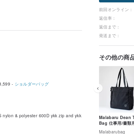
前回オンライン：
返信率：
返信まで：
発送まで：
その他の商
,599 -
ショルダーバッグ
ylon & polyester 600D ykk zip and ykk
Malabaru Dean 
Bag 仕事用/書類
ト PC16 インチ
Malabarubag