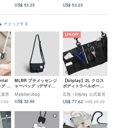
ン
US$ 53.23
US$ 53.23
US$ 51.
ム
チェックする
12%OFF
tial
MLBR プチメッセンジ
【bitplay】2L クロス
グ |
ャーバッグ（デザイン
ボディトラベルポーチ
ッグ
改良版）防水生地のシ
ショルダーバッグ
公式直営
Malabarubag
広告
bitplay 公式直営
ョルダーバッグ、チェ
US$ 32.60
US$ 77.62
7.02
US$ 88.20
ストバッグ