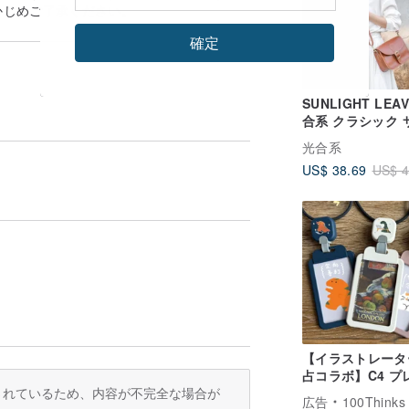
かじめご了承ください。
確定
SUNLIGHT LEA
合系 クラシック 
斜めかけバッグ 女
光合系
ウン
US$ 38.69
US$ 4
【イラストレータ
占コラボ】C4 プ
ードホルダー ID
訳されているため、内容が不完全な場合が
広告
100Thinks