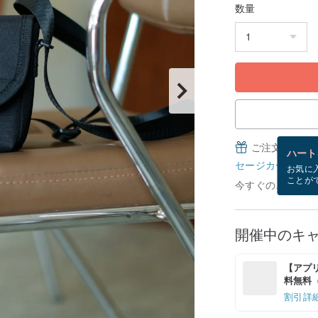
数量
ご注文完了後
ハート
セージカードとは
お気に
ことが
今すぐのご注文で8
開催中のキ
【アプリ
料無料（最
割引詳