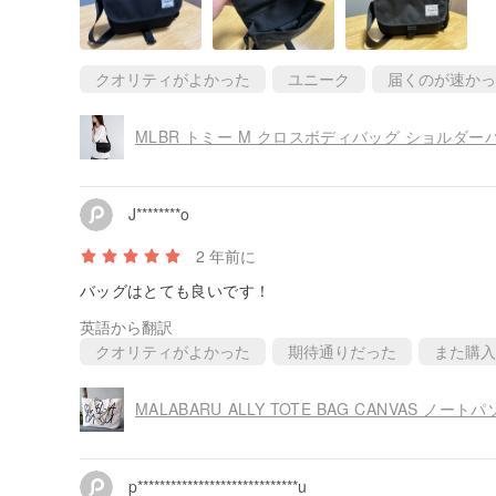
クオリティがよかった
ユニーク
届くのが速かっ
MLBR トミー M クロスボディバッグ ショルダー
J********o
2 年前に
バッグはとても良いです！
英語から翻訳
クオリティがよかった
期待通りだった
また購入
MALABARU ALLY TOTE BAG CANVAS 
p*****************************u