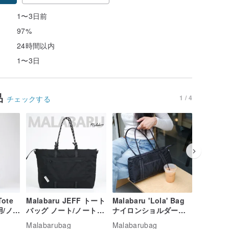
1〜3日前
97%
24時間以内
1〜3日
品
1 / 4
チェックする
Tote
Malabaru JEFF トート
Malabaru 'Lola' Bag
Malabar
用/ノー
バッグ ノート/ノートパ
ナイロンショルダーバ
ーボー 
収納可
ソコンバッグ
ッグ
ッグ パ
Malabarubag
Malabarubag
Malabar