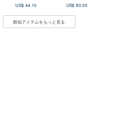
ホルダ
いやすい 超軽量で水
US$ 44.10
US$ 80.05
識別証
や傷に強い丈夫な上質
人工皮革製 ( 受注生産 )
類似アイテムをもっと見る