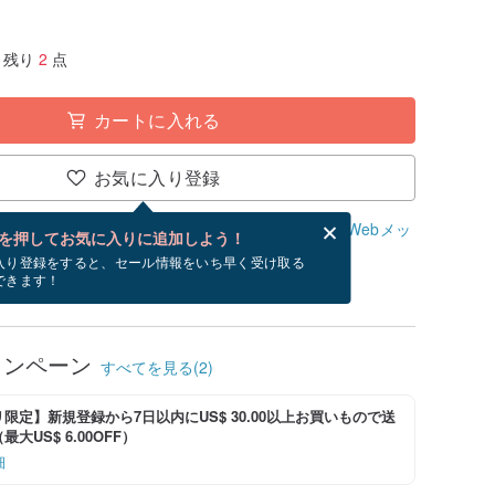
残り
2
点
カートに入れる
お気に入り登録
、無料でWebメッセージカードを作成できます。
Webメッ
を押してお気に入りに追加しよう！
？
入り登録をすると、セール情報をいち早く受け取る
できます！
/12~8/19にお届け予定です。
ャンペーン
すべてを見る(2)
限定】新規登録から7日以内にUS$ 30.00以上お買いもので送
大US$ 6.00OFF）
細