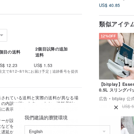
US$ 40.85
類似アイテ
12%OFF
2個目以降の追加
1個目の送料
送料
S$ 12.23
US$ 1.53
で8/12~8/19にお届け予定 | 追跡番号を提供
【bitplay】Essen
0.5L スリングバッ
ミニショルダーバ
示されている送料と実際の送料が異なる場
広告
bitplay 
の内訳に従います。 ※なお、送料着払い
US$ 50.18
US$ 5
面に表示されません。おおよその送料は事
。
我們建議的瀏覽環境
ナーが設定した発送までの日数、配送先地
18%OFF
数などを考慮し算出しております。祝日や
に遅延が発生した場合、実際の到着日が前