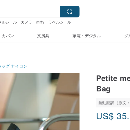
ベルシール
カメラ
miffy
ラベルシール
・カバン
文房具
家電・デジタル
グ
バッグ
ナイロン
Petite m
Bag
自動翻訳（原文
US$
35