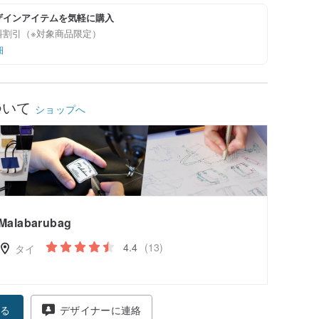
ザインアイテムを気軽に購入
料割引（※対象商品限定）
細
ついて
ショップへ
Malabarubag
4.4
(13)
タイ
る
デザイナーに連絡