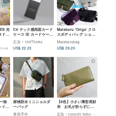
VES 光
C6 テック感両面カード
Malabaru 'Origa' クロ
サドル
ケース ID カードケース
スボディバッグ ショル
 ブラ
カードケース ID ホルダ
ダーバッグ ポリエステ
広告
100Thinks
Malabarubag
ー 伸縮カードケース
ルコード パラコード
US$ 22.23
US$ 39.20
7.18
8mm
ー独
探検防水ミニショルダ
【8色】小さい薄型長財
レイカ
ーバッグ
布 お札が折らずに入
 カード
る ! 小さく機能的で使
青田手作
広告
cocochi kobo ココチ工房