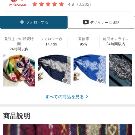
4.9
(3,282)
フォローする
デザイナーに連絡
発送までの所要時
フォロワー数
返信率
前回オンライン
間
24時間以内
14,439
95%
24時間以内
すべての商品を見る
商品説明