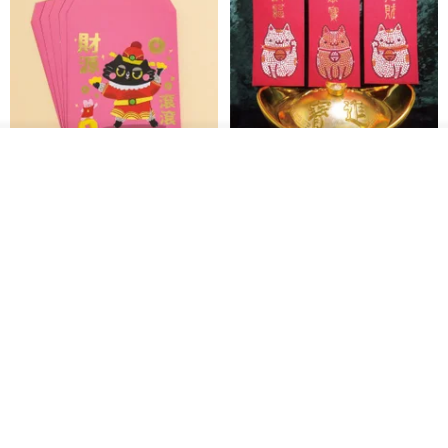
▲サイドには、結び紐のデザインが施されています。
カートに入れる
お気に入り
ショップを見る
黒猫マルーの小さな財神 宝くじ
【GFSD】ラインストーン精品 -
ホットスタンプポチ袋
煌めく多目的ポチ袋 -【招財納
福・金運招来】
Huei Hei Ji Bai
gfsd
516円
6,868円
▲フロントポケットに両手を入れることで、さらに暖かさがアップ