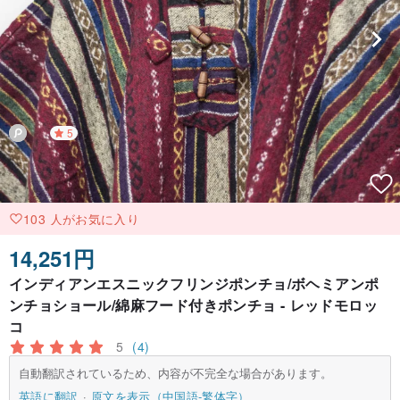
5
103 人がお気に入り
14,251円
インディアンエスニックフリンジポンチョ/ボヘミアンポ
ンチョショール/綿麻フード付きポンチョ - レッドモロッ
コ
5
(4)
自動翻訳されているため、内容が不完全な場合があります。
英語に翻訳
原文を表示（中国語-繁体字）