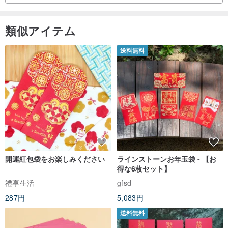
類似アイテム
送料無料
▲ユニークな色彩が魅力の、暖かな厚手コットンを使用。肌触りも
快適です。
開運紅包袋をお楽しみください
ラインストーンお年玉袋 - 【お
得な6枚セット】
禮享生活
gfsd
287円
5,083円
送料無料