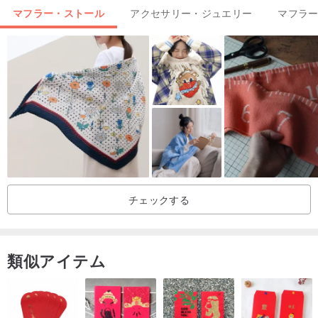
マフラー・ストール
アクセサリー・ジュエリー
マフラ
▲肌寒い季節には温かい日差しが恋しくなります。そんな時に、手
チェックする
織りの暖かなポンチョは欠かせません。寒さから身を守り、心ゆく
まで暖かさに包まれてください。
類似アイテム