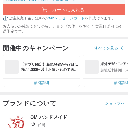
カートに入れる
ご注文完了後、無料で
Webメッセージカード
を作成できます。
お支払いが確認できてから、ショップの休日を除く 1 営業日以内に発
送予定です。
開催中のキャンペーン
すべてを見る(3)
海外デザインア
【アプリ限定】新規登録から7日以
入
内に4,000円以上お買いもので送料
越境送料割引（
無料（最大500円OFF）
割引詳細
割引詳
ブランドについて
ショップへ
OM ハンドメイド
台湾