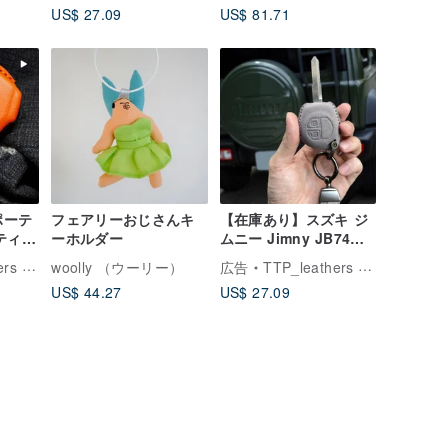
US$ 27.09
US$ 81.71
レザーケース
ートボックス・6入・重
複なし)MIF37474
ポーテ
フェアリーおじさんキ
【在庫あり】スズキ ジ
ティン
ーホルダー
ムニー Jimny JB74
ー レザ
Nomad Ignis キーケー
ザーアトリエ
woolly （ウーリー）
広告
TTP_leathers ポセイトン・レザーアトリエ
ス
US$ 44.27
US$ 27.09