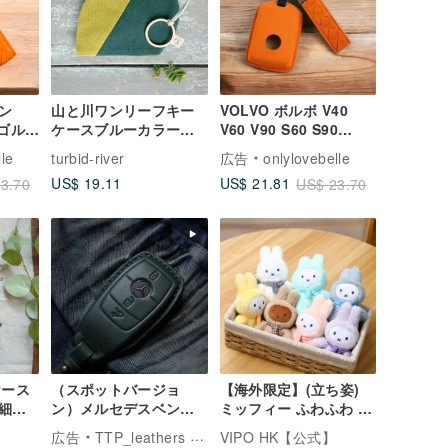
ン
山と川ワンリーフキー
VOLVO ボルボ V40
 ゴルフ
ケースブルーカラーマ
V60 V90 S60 S90
ライン
ッチング2色オプション
XC40 XC60 XC90 車用
le
turbid-river
広告
onlylovebelle
ホルダ
キー
キーケース
US$ 19.11
US$ 21.81
3.70
US$ 23.70
ケース
（スポットバージョ
【海外限定】(立ち姿)
細な
ン）メルセデスベンツ
ミッフィー ふわふわ ぬ
いて
A250 C300 E300
いぐるみペンダント ブ
広告
TTP_leathers ポセイトン・レザーアトリエ
VIPO HK【公式】
クを
S400CLACLSカーキー
ラインドボックス(アソ