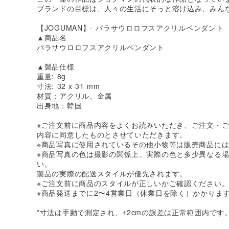
ブランドの目標は、人々の生活にそっと溶け込み、みん
【JOGUMAN】- パラサウロロフスアクリルペンダント
▲商品名
パラサウロロフスアクリルペンダント
▲製品仕様
重量: 8g
寸法: 32 x 31 mm
材質：アクリル、金属
出身地：韓国
※ご注文前に商品内容をよくお読みいただき、ご注文・
内容に同意したものとさせていただきます。
※商品写真に使用されているその他小物等は販売商品に
※商品写真の色は撮影の関係上、実際の色と多少異なる
い。
製品の実際の配送スタイルが優先されます。
※ご注文前に商品のスタイルが正しいかご確認ください
※商品発送までに2〜4営業日（休業日を除く）かかりま
*寸法は手動で測定され、±2cmの誤差は正常範囲内です