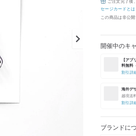
ご注文完了後
セージカードとは
この商品は非公開
開催中のキ
【アプリ
料無料（最
割引詳
海外デ
越境送
割引詳
ブランドに