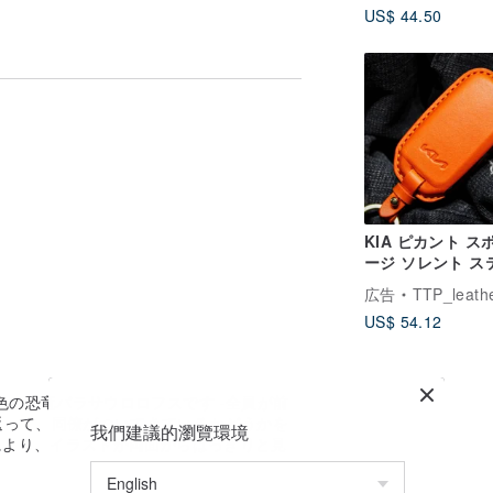
US$ 44.50
ご覧ください。
KIA ピカント ス
ージ ソレント ス
ガー EV6 車のキ
広告
TTP_leathers ポセイトン・レ
ー ケース
US$ 54.12
色の恐竜パラサウロロフスです -全員が前
返って、同僚がついてきているかどうかを
我們建議的瀏覽環境
により、イラストが両面からはっきりと見