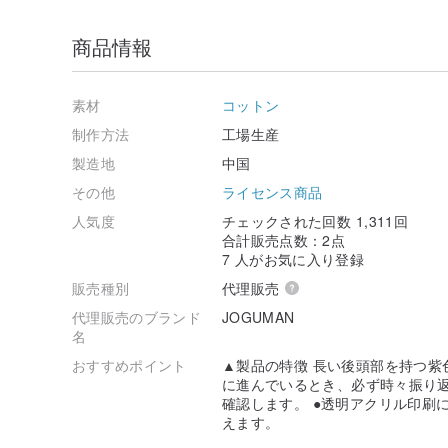
商品情報
素材
コットン
制作方法
工場生産
製造地
中国
その他
ライセンス商品
人気度
チェックされた回数 1,311回
合計販売点数：2点
7 人がお気に入り登録
販売種別
代理販売
代理販売のブランド
JOGUMAN
名
おすすめポイント
▲製品の特徴 長い後頭部を持つ紫
に進んでいるとき、必ず時々振り
確認します。 ●透明アクリル印刷
えます。