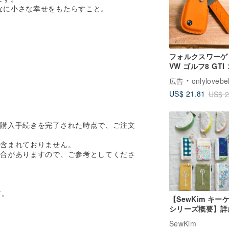
なに小さな幸せをもたらすこと。
フォルクスワーゲ
VW ゴルフ8 GTI
R ティグアン R
広告
onlylovebel
キーケース キー
US$ 21.81
US$ 2
ー
ご購入手続きを完了された時点で、ご注文
は含まれておりません。
場合がありますので、ご参考としてくださ
。
す。
【SewKim キー
シリーズ概要】詳
。
スタイル仕様につ
SewKim
は、本文中のリン