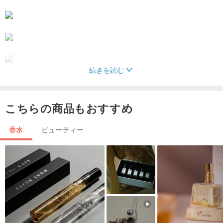
続きを読む
英語名：Humble Deodorant – Essential Lavender
中国名：[謙虚]クリスタルバーム–ピュアラベンダー70g
こちらの商品もおすすめ
容量：70g
使用方法：脇の下、ひじの内側、膝の後ろ、太ももの内側、または
香水
ビューティー
いつでも使用する必要がある場所に適用します。肌が乾燥している
場合に最適です。
原産地：アメリカ合衆国
注意事項：1。使用後に不快感が生じた場合は、直ちに使用を中止
し、医師にご相談ください。
注：2。保管時は高温に近づけないでください。また、劣化しないよ