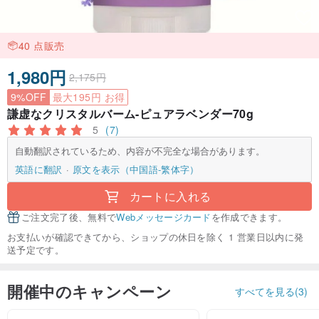
40 点販売
1,980円
2,175円
9%OFF
最大195円 お得
謙虚なクリスタルバーム-ピュアラベンダー70g
5
(7)
自動翻訳されているため、内容が不完全な場合があります。
英語に翻訳
原文を表示（中国語-繁体字）
カートに入れる
ご注文完了後、無料で
Webメッセージカード
を作成できます。
お支払いが確認できてから、ショップの休日を除く 1 営業日以内に発
送予定です。
開催中のキャンペーン
すべてを見る(3)