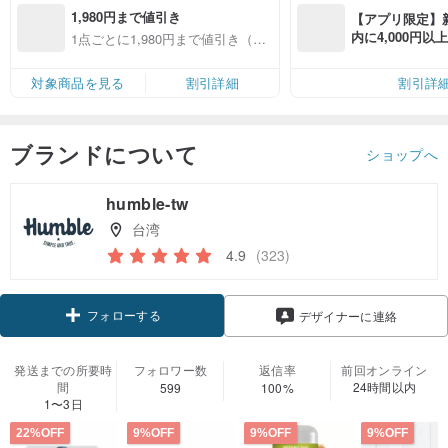
1,980円まで値引き
【アプリ限定】
内に4,000円
1点ごとに1,980円まで値引き（対
無料（最大500円
象商品限定）
対象商品を見る
割引詳細
割引詳
ブランドについて
ショップへ
humble-tw
台湾
4.9
(323)
フォローする
デザイナーに連絡
発送までの所要時
フォロワー数
返信率
前回オンライン
間
24時間以内
599
100%
1〜3日
22%OFF
9%OFF
9%OFF
9%OFF