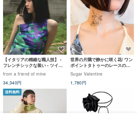
【イタリアの精緻な職人技】 -
世界の片隅で静かに咲く花/ ワン
フレンチシックな装い - ツイル
ポイントタトゥーのレースのチ
プリントシルクスカーフトップ
ョーカー SV649
from a friend of mine
Sugar Valentine
ス
34,340円
1,780円
送料無料
カートに入れる
お気に入り
ショップを見る