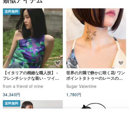
送料無料
【イタリアの精緻な職人技】 -
世界の片隅で静かに咲く花/ ワン
フレンチシックな装い - ツイル
ポイントタトゥーのレースのチ
プリントシルクスカーフトップ
ョーカー SV649
from a friend of mine
Sugar Valentine
ス
34,340円
1,780円
送料無料
カートに入れる
お気に入り
ショップを見る