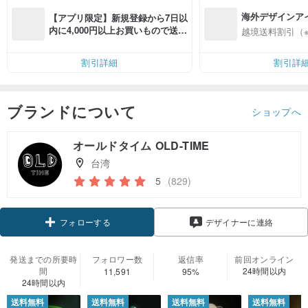
海外デザインア
【アプリ限定】新規登録から7日以
入
内に4,000円以上お買いもので送料
越境送料割引（
無料（最大500円OFF）
割引詳細
割引詳
ブランドについて
ショップへ
オールドタイム OLD-TIME
台湾
5
(829)
フォローする
デザイナーに連絡
発送までの所要時
フォロワー数
返信率
前回オンライン
間
24時間以内
11,591
95%
24時間以内
送料無料
送料無料
送料無料
送料無料