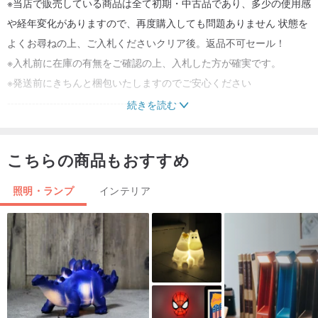
※当店で販売している商品は全て初期・中古品であり、多少の使用感
や経年変化がありますので、再度購入しても問題ありません 状態を
よくお尋ねの上、ご入札くださいクリア後。返品不可セール！
※入札前に在庫の有無をご確認の上、入札した方が確実です。
※発送前にきちんと梱包いたしますのでご安心ください
------------------------------------------------
-
続きを読む
私はここにすべての顧客に進歩と進歩を促します. 入札する前に, 明
確に質問し、明確に考え, 明確に見てから購入する必要があります.
こちらの商品もおすすめ
製品を受け取るまで待たずに, 価格, 製品の色の違い, 製品機能があ
なたのニーズを満たしていません..およびその他の関連する問題は返
照明・ランプ
インテリア
品を必要とします.これは大きなトラブルであり、お互いに時間の無
駄です!
もう一度お願いします!ありがとう!