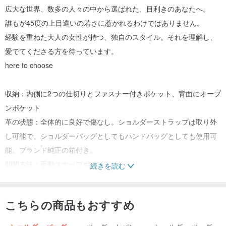
広大な世界、数多の人々の中から選ばれた、目利きのあなたへ。
誰もが45度の上目遣いの若さに惹かれるわけではありません。
経験を重ねた大人の女性が持つ、独自のスタイル。それを理解し、
愛でてくださる方を待っています。
here to choose
収納：内側に2つの仕切りとファスナー付きポケット、背面にオープ
ンポケット
革の状態：全体的に良好で傷なし。ショルダーストラップは取り外
し可能で、ショルダーバッグとしてもハンドバッグとしても使用可
能。ブランド純正の箱付き。
開閉方法：手動スナップボタン
続きを読む
ブランド：ウンガロ（ungaro）
こちらの商品もおすすめ
⊿サイズについて
(CM)