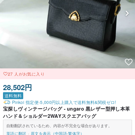
27 人がお気に入り
28,502円
送料無料
Pinkoi 指定便-5,000円以上購入で送料無料&関税ゼロ!
宝探しヴィンテージバッグ - ungaro 黒レザー型押し本革
ハンド＆ショルダー2WAYスクエアバッグ
自動翻訳されているため、内容が不完全な場合があります。
英語に翻訳
原文を表示（中国語-繁体字）