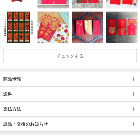
す。
👉ご購入前に、返品・交換についてを必ずご確認ください。
👉ヴィンテージバッグの多くは長い年月を経たものであり、新品と
は異なります。
チェックする
革の折り目や底の角の部分に、経年による乾燥や色褪せが見られる
場合があります。
また、金具部分に酸化が見られることや、革のストラップのコバに
商品情報
色落ちがあることもございますが、これらは通常の使用に支障がな
い限り、不良品とはみなしておりません。
送料
支払方法
私たちはバッグの乾燥した角の部分にオイルを塗布し、保湿ケアを
行っております。
返品・交換のお知らせ
しかし、人間の肌と同じように、再び乾燥してしまう可能性もござ
います。