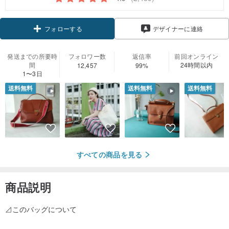
フォローする
デザイナーに連絡
発送までの所要時
フォロワー数
返信率
前回オンライン
間
24時間以内
12,457
99%
1〜3日
送料無料
送料無料
送料無料
すべての商品を見る
商品説明
⊿このバッグについて