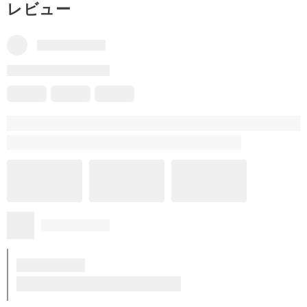
レビュー
お迎えいただいた後、お手元に革用保湿オイルをご用意いただき、
3ヶ月に一度程度のケアをしていただくことで、長くご愛用いただけ
ます。
時の痕跡を愛でてくださるあなたに、ぜひお迎えいただきたい逸品
です！
👉バッグはすべて手入れ済みで、発送前には基本的な保湿オイルを
塗布いたします。
普段は乾燥した場所で保管していただくだけで、長くお使いいただ
けます。
👉ヴィンテージバッグの「新品に近い状態」を明確に定義すること
は困難です。革の古びた風合いは、見れば見るほど味わい深く感じ
られるものですが、
中にはこれらの傷を欠陥と捉える方もいらっしゃいます。