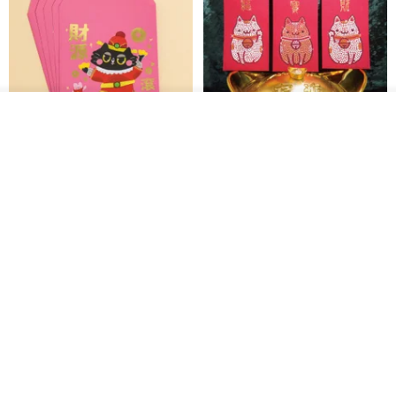
💪私たちはスタイリングのアイデアを提供しています。ぜひご自身
のスタイルをさらに広げてみてください。
ご購入前には、慎重にお選びいただき、メッセージ機能を活用して
カートに入れる
お気に入り
ショップを見る
コミュニケーションをお願いいたします。
黒猫マルーの小さな財神 宝くじ
【GFSD】ラインストーン精品 -
皆様との気持ちの良いお取引を心より願っております。
ホットスタンプポチ袋
煌めく多目的ポチ袋 -【招財納
福・金運招来】
Huei Hei Ji Bai
gfsd
516円
6,868円