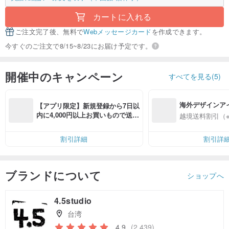
カートに入れる
ご注文完了後、無料で
Webメッセージカード
を作成できます。
今すぐのご注文で8/15~8/23にお届け予定です。
開催中のキャンペーン
すべてを見る(5)
海外デザインア
【アプリ限定】新規登録から7日以
入
内に4,000円以上お買いもので送料
越境送料割引（
無料（最大500円OFF）
割引詳細
割引詳
ブランドについて
ショップへ
4.5studio
台湾
4.9
(2,439)