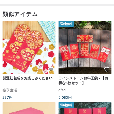
肉眼で確認できる明らかな傷については商品説明に記載いたします
が、使用に差し支えない程度のものは割愛させていただきます。
類似アイテム
初めてヴィンテージバッグをご購入されるお客様には、冒険心を持
送料無料
って
一度手に取ってみることをお勧めいたします。
使用感に抵抗がある方は、他の新品のバッグをご検討ください。
👉商品はすべて実物撮影ですが、モニターの表示により色合いに差
が生じる可能性がございます。
ご不明な点がございましたら、ご注文前にメッセージにてお気軽に
お問い合わせください。
開運紅包袋をお楽しみください
ラインストーンお年玉袋 - 【お
得な6枚セット】
禮享生活
gfsd
👉梱包について -
リサイクルダンボールを使用いたします（内側は清潔ですが、外側
287円
5,083円
に使用済みのシール跡がある場合がございます）。気になる方はそ
送料無料
の旨ご記載ください。