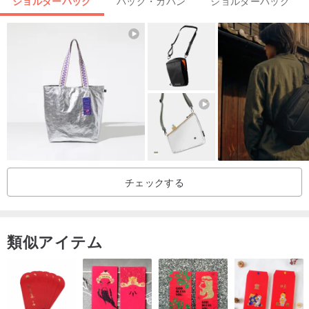
ショルダーバッグ
バッグ・カバン
ショルダーバッグ
高さ: 18
幅: 24
マチ: 10
ストラップの長さ: 43/123
ストラップの幅: 2.5
重さ: 570g
上記はすべて平置きでの採寸です。誤差は1CM以内とさせていただ
きます。
チェックする
⊿素材について
型押しレザー
類似アイテム
⊿4.5Studioについて
私たちは創造し、改造し、宝物を探し、手を動かし、語り合いま