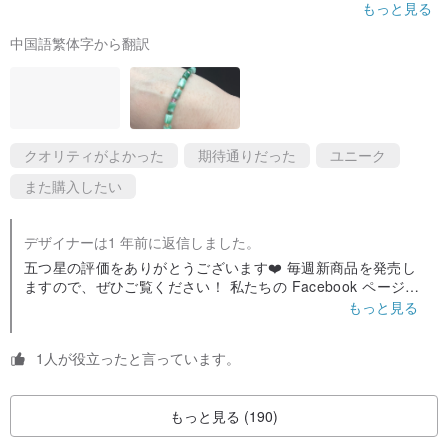
実物が届いて本当に嬉しいです。
もっと見る
ジュエリーの品質は本当に良いです
中国語繁体字から翻訳
Yingluo Jewelryに感謝します
クオリティがよかった
期待通りだった
ユニーク
また購入したい
デザイナーは1 年前に返信しました。
五つ星の評価をありがとうございます❤️ 毎週新商品を発売し
ますので、ぜひご覧ください！ 私たちの Facebook ページと
Instagram をフォローしてください。Yingluo Jade を検索し
もっと見る
て私たちを見つけることができます。 ジェダイトについてご
質問がありましたら、お気軽にお問い合わせください😊
1人が役立ったと言っています。
もっと見る (190)