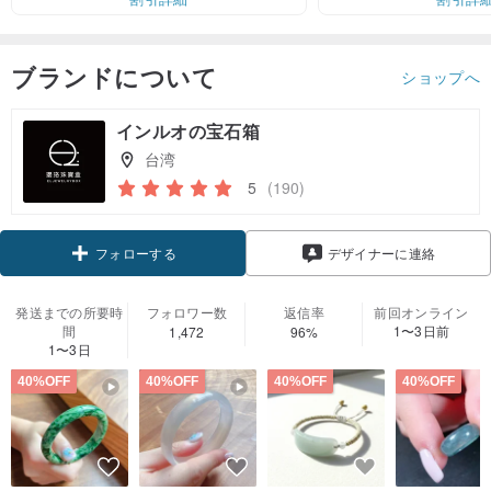
ブランドについて
ショップへ
インルオの宝石箱
台湾
5
(190)
クーポン取得
デザイナーに連絡
フォローする
発送までの所要時
フォロワー数
返信率
前回オンライン
間
1〜3日前
1,472
96%
1〜3日
40%OFF
40%OFF
40%OFF
40%OFF