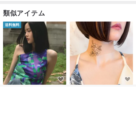
類似アイテム
送料無料
【イタリアの精緻な職人技】 -
世界の片隅で静かに咲く花/ ワン
フレンチシックな装い - ツイル
ポイントタトゥーのレースのチ
その他の商品を見る
ショップを見る
プリントシルクスカーフトップ
ョーカー SV649
from a friend of mine
Sugar Valentine
ス
34,340円
1,780円
送料無料