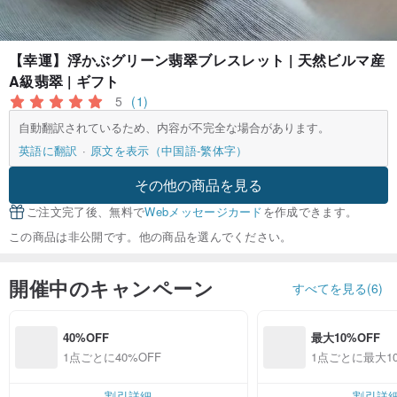
【幸運】浮かぶグリーン翡翠ブレスレット | 天然ビルマ産
A級翡翠 | ギフト
5
(1)
自動翻訳されているため、内容が不完全な場合があります。
英語に翻訳
原文を表示（中国語-繁体字）
その他の商品を見る
ご注文完了後、無料で
Webメッセージカード
を作成できます。
この商品は非公開です。他の商品を選んでください。
開催中のキャンペーン
すべてを見る(6)
40%OFF
最大10%OFF
1点ごとに40%OFF
1点ごとに最大10
割引詳細
割引詳