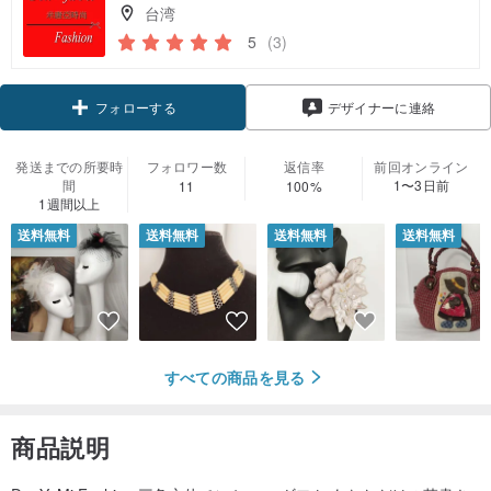
台湾
5
(3)
クーポン取得
デザイナーに連絡
フォローする
発送までの所要時
フォロワー数
返信率
前回オンライン
間
1〜3日前
11
100%
1週間以上
送料無料
送料無料
送料無料
送料無料
すべての商品を見る
商品説明