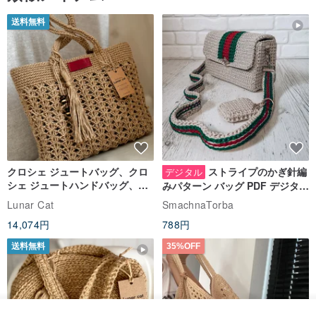
送料無料
クロシェ ジュートバッグ、クロ
ストライプのかぎ針編
デジタル
シェ ジュートハンドバッグ、リ
みパターン バッグ PDF デジタル
ユーザブルバッグ
インスタント ダウンロード、レ
Lunar Cat
SmachnaTorba
ディース クロスボディ
14,074円
788円
送料無料
35%OFF