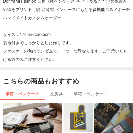
DonYaMi Fashion 三角立体ペンケース ギフト あなただけの落書き
や絵をプリント可能 台湾製 ペンケースにもなる多機能コスメポーチ
ハンドメイドカスタムオーダー
サイズ：17cm×6cm×5cm
裏地付きでしっかりとした作りです。
ファスナーの色はランダムで、一つ一つ異なります。ご了承いただ
ける方のみご注文ください。
こちらの商品もおすすめ
筆箱・ペンケース
文房具
筆箱・ペンケース