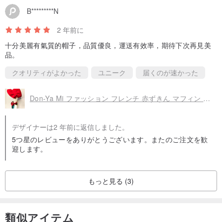
B*********N
2 年前に
十分美麗有氣質的帽子，品質優良，運送有效率，期待下次再見美
品。
クオリティがよかった
ユニーク
届くのが速かった
Don-Ya Mi ファッション フレンチ 赤ずきん マフィン 帽子 カスタム 帽子-カスタマイズ
デザイナーは2 年前に返信しました。
5つ星のレビューをありがとうございます。またのご注文を歓
迎します。
もっと見る (3)
類似アイテム