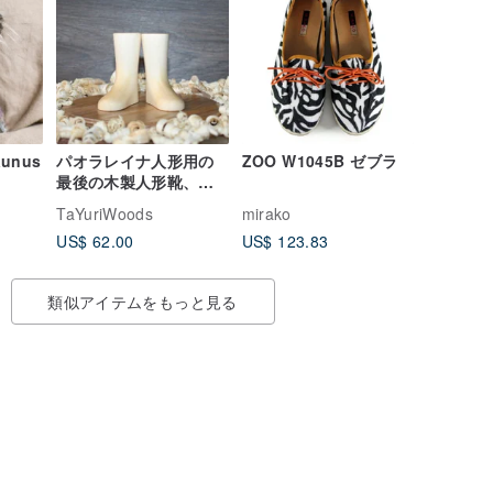
unus
パオラレイナ人形用の
ZOO W1045B ゼブラ
最後の木製人形靴、カ
ジュアルシューズ用の
TaYuriWoods
mirako
木製靴フォームPa
US$ 62.00
US$ 123.83
類似アイテムをもっと見る