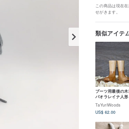
この商品は現在在庫
せがきます。
類似アイテ
ブーツ用最後の木
パオラレイナ人形
形靴用フォーム
TaYuriWoods
US$ 62.00