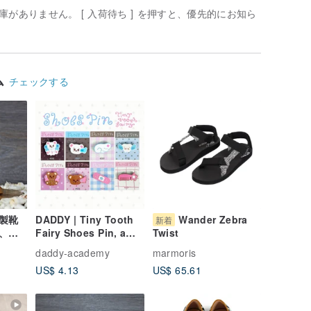
がありません。 [ 入荷待ち ] を押すと、優先的にお知ら
ム
チェックする
製靴
DADDY | Tiny Tooth
Wander Zebra
新着
、人
Fairy Shoes Pin, a
Twist
super cute charm for
daddy-academy
marmoris
shoe decoration
US$ 4.13
US$ 65.61