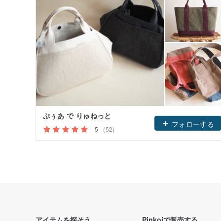
ぷぅあ で りゅねっと
フォローする
5
(52)
アイテムを探そう
Pinkoiで販売する