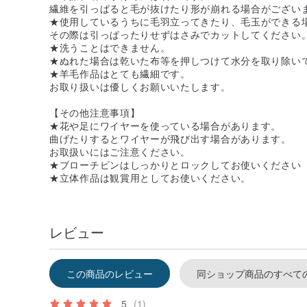
繊維を引っぱると毛が抜けたり形が崩れる場合がござい
★使用しているうちに毛羽立ってきたり、毛玉ができる
その際は引っぱったりせずはさみでカットしてください
★洗うことはできません。
★ぬれた場合は乾いた布等を押しつけて水分を取り除い
★羊毛作品はとても繊細です。
お取り扱いは優しくお願いいたします。
【その他注意事項】
★花や足にワイヤーを使っている場合があります。
曲げたりするとワイヤーが飛び出す場合があります。
お取扱いにはご注意ください。
★ブローチピンはしっかりとロックしてお使いください
★立体作品は観賞用としてお使いください。
レビュー
この商品のレビュー
同ショップ商品のすべて
5
(1)