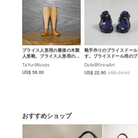
ブライス人形用の最後の木製
靴手作りのブライスドール
人形靴、ブライス人形用の
す。ブライスドール用のブ
DIY靴
ーブーツレースアップ.洋
TaYuriWoods
DollsBYirinaArt
ブライス
US$ 58.00
US$ 22.80
US$ 24.00
おすすめショップ