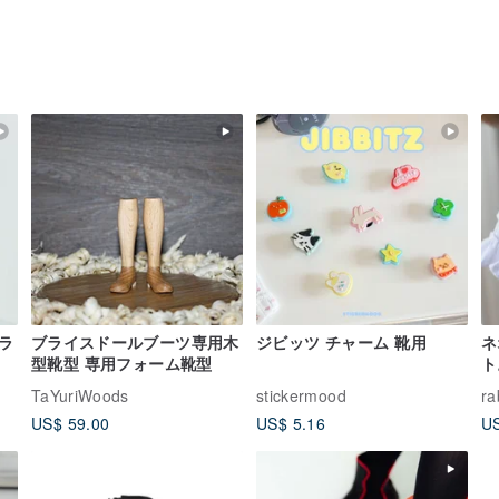
ラ
ブライスドールブーツ専用木
ジビッツ チャーム 靴用
ネ
型靴型 専用フォーム靴型
ト
タ
TaYuriWoods
stickermood
ra
US$ 59.00
US$ 5.16
US