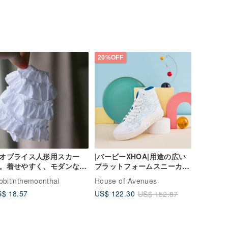
20%OFF
オブライス人形用スカー
|バービーXHOA|用途の広い
。着せやすく、モダンなス
プラットフォームスニーカ
イルに。
ー|ホワイト|5529|
bbitinthemoonthai
House of Avenues
$ 18.57
US$ 122.30
US$ 152.87