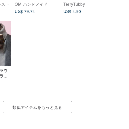
ト/布
フ手織りウッド染めス
ースデーカード)
yusworld デザインスタジオ
OM ハンドメイド
TerryTubby
ッグ
カーフニットスカーフ
US$ 79.74
US$ 4.90
オーガニックコットン
シルクスカーフ-花
ラウ
ラー
クタ
な*新
類似アイテムをもっと見る