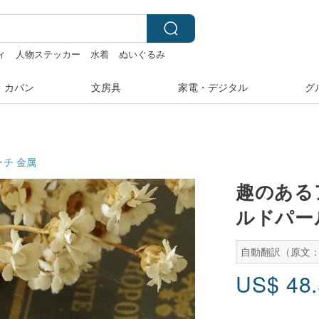
ィ
人物ステッカー
水着
ぬいぐるみ
・カバン
文房具
家電・デジタル
グ
ーチ
金属
趣のある
ルドパール
自動翻訳（原文：
US$
48