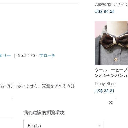
リラックス/バケッ
バッグ/トートバ
US$ 60.58
エリー
| No.3,175 -
ブローチ
ウールコーヒーブ
ンとシャンパンカ
ドット生地の蝶ネ
Tracy Style
新品ではございません。完璧を求める方は
イ、両面使用可能
US$ 38.31
年
我們建議的瀏覽環境