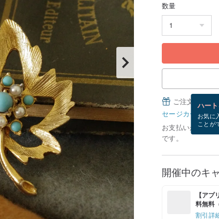
数量
ご注文完了後
ハート
セージカードとは
お気に
ことが
お支払いが確認で
です。
開催中のキ
【アプリ
料無料（最
割引詳