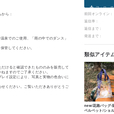
クーポン取
前回オンライン：
フォローす
らから：
返信率：
返信まで：
発送まで：
や温泉でのご使用、「雨の中でのダンス」
て保管してください。
類似アイテ
ただけると確認できたもののみを販売して
かねますのでご了承ください。
プレイ設定により、写真と実物の色合いに
わせください。ご覧いただきありがとうご
new/花路バッグ-
ベルベット/ショル