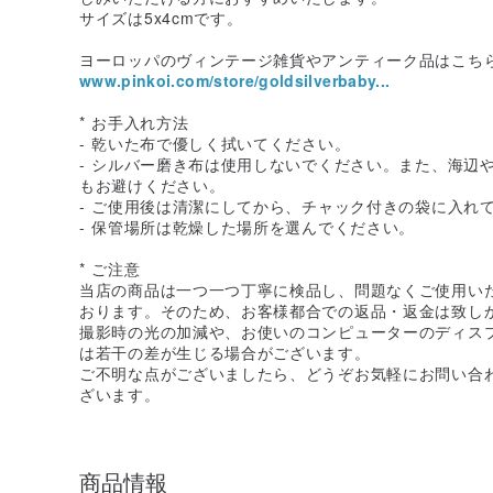
サイズは5x4cmです。
ヨーロッパのヴィンテージ雑貨やアンティーク品はこち
www.pinkoi.com/store/goldsilverbaby...
* お手入れ方法
- 乾いた布で優しく拭いてください。
- シルバー磨き布は使用しないでください。また、海辺
もお避けください。
- ご使用後は清潔にしてから、チャック付きの袋に入れ
- 保管場所は乾燥した場所を選んでください。
* ご注意
当店の商品は一つ一つ丁寧に検品し、問題なくご使用い
おります。そのため、お客様都合での返品・返金は致し
撮影時の光の加減や、お使いのコンピューターのディス
は若干の差が生じる場合がございます。
ご不明な点がございましたら、どうぞお気軽にお問い合
ざいます。
商品情報