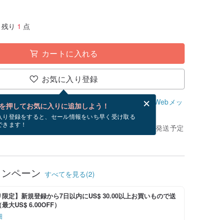
残り
1
点
カートに入れる
お気に入り登録
、無料でWebメッセージカードを作成できます。
Webメッ
を押してお気に入りに追加しよう！
？
入り登録をすると、セール情報をいち早く受け取る
できます！
きてから、ショップの休日を除く 2 営業日以内に発送予定
ャンペーン
すべてを見る(2)
限定】新規登録から7日以内にUS$ 30.00以上お買いもので送
大US$ 6.00OFF）
細