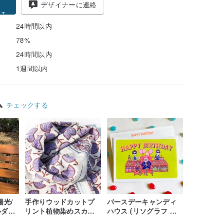
得
デザイナーに連絡
る
24時間以内
78%
24時間以内
1週間以内
ム
チェックする
陽光/
手作りウッドカットプ
バースデーキャンディ
ダー/
リント植物染めスカー
ハウス (リソグラフ バ