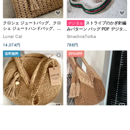
クロシェ ジュートバッグ、クロ
ストライプのかぎ針編
デジタル
シェ ジュートハンドバッグ、リ
みパターン バッグ PDF デジタル
ユーザブルバッグ
インスタント ダウンロード、レ
Lunar Cat
SmachnaTorba
ディース クロスボディ
14,074円
788円
送料無料
35%OFF
入荷待ち登録
クロシェ編み丸型ジュートバッ
オーガニックコットン糸の編み
ショップを見る
グ、クロシェ編みトートバッ
バッグ、クラッチバッグとして
グ、クロシェ編みショルダーバ
も。
Lunar Cat
Knits And Woven By Oom