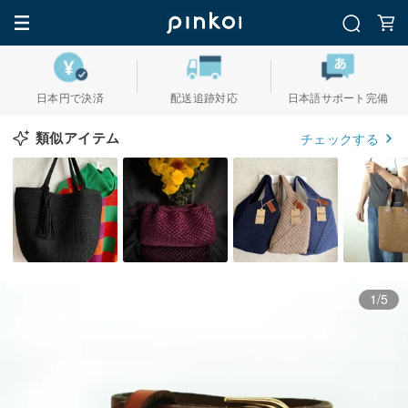
日本円で決済
配送追跡対応
日本語サポート完備
類似アイテム
チェックする
1/5