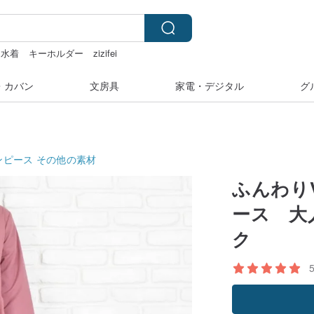
水着
キーホルダー
zizifei
カー
hwara
・カバン
文房具
家電・デジタル
グ
ンピース
その他の素材
ふんわり
ース 大
ク