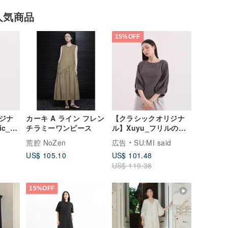
人気商品
15%OFF
ジナ
カーキ A ライン フレン
【クラシックオリジナ
ic_オ
チラミーワンピース
ル】Xuyu_フリルのつ
ツ
いた上着_CLT507_ダー
荒腔 NoZen
広告
SU:MI said
クグレー
US$ 105.10
US$ 101.48
US$ 119.38
15%OFF