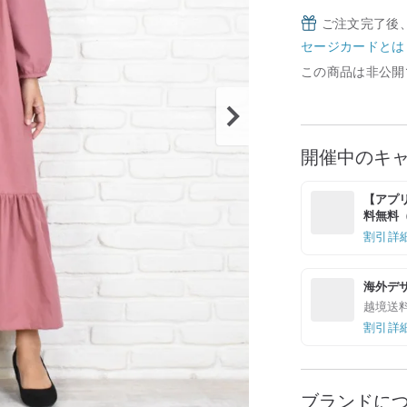
ご注文完了後
セージカードとは
この商品は非公開
開催中のキ
【アプリ
料無料（最
割引詳
海外デ
越境送
割引詳
ブランドに