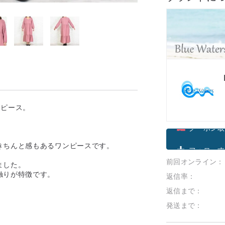
ンピース。
クーポン取
きちんと感もあるワンピースです。
前回オンライン：
フォローす
ました。
触りが特徴です。
返信率：
返信まで：
。
発送まで：