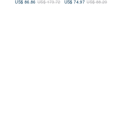
US$ 86.86
US$ 74.97
US$ 173.72
US$ 88.20