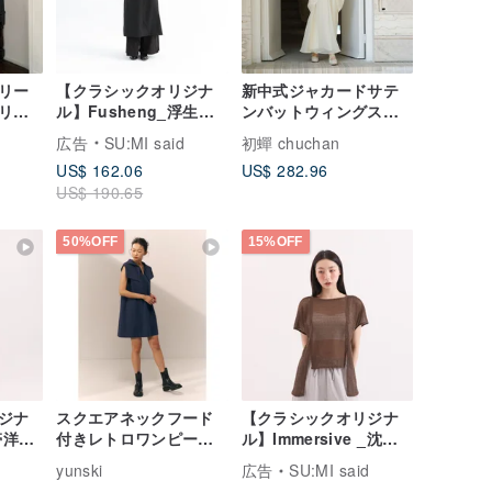
リー
【クラシックオリジナ
新中式ジャカードサテ
リー
ル】Fusheng_浮生ベ
ンバットウィングスリ
 色展
ストドレス_CLD030_
ーブロングドレス / 中
広告
SU:MI said
初蟬 chuchan
クプ
黒
国風エレガントスリム
US$ 162.06
US$ 282.96
りとし
フィット / 高級感ワン
US$ 190.65
アリ
ピース
50%OFF
15%OFF
ジナ
スクエアネックフード
【クラシックオリジナ
帯洋装
付きレトロワンピース/
ル】Immersive _沈浸
ミッドナイトブルー
前短後長上着_ CLT
yunski
広告
SU:MI said
007 _コーヒー