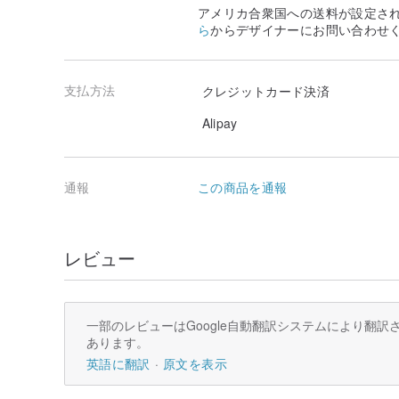
これも手作りの味とご理解頂ければ幸いです。
アメリカ合衆国への送料が設定さ
ら
からデザイナーにお問い合わせ
●お客様のご利用になっているモニターの性能により、
る場合がございます。
支払方法
クレジットカード決済
●こちらの商品は染物ですので色落ちする恐れがござい
初回は色落ち確認のために単独洗濯をお勧めします。
Alipay
●また、一枚一枚ハンドメイド製品のため、表記してある
いますので予めご了承ください。
通報
この商品を通報
●素材の性質上、ネップと呼ばれる繊維の節が生地表面
ご購入の際にはこちらの点をご理解頂きました上、 お買
レビュー
一部のレビューはGoogle自動翻訳システムにより翻
あります。
英語に翻訳
原文を表示