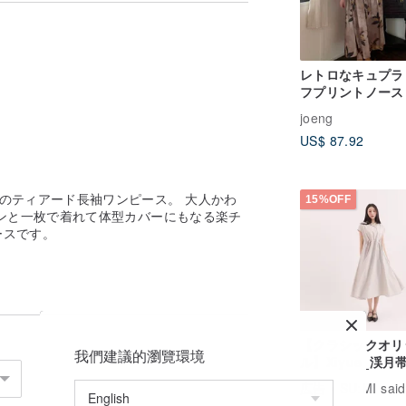
レトロなキュプラ
フプリントノース
ブワンピース / 2
joeng
開、ラウンドネッ
US$ 87.92
リーツ / ゆった
たライトラグジュ
ーな雰囲気
のティアード長袖ワンピース。 大人かわ
15%OFF
ンと一枚で着れて体型カバーにもなる楽チ
ースです。
【クラシックオリ
我們建議的瀏覽環境
ル】Xiyue_渓月
にじみ、染めムラなどがある場合がござい
_CLD035_カーキ
広告
SU:MI said
ではありません。