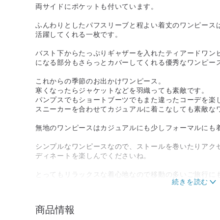
両サイドにポケットも付いています。
ふんわりとしたパフスリーブと程よい着丈のワンピース
活躍してくれる一枚です。
バスト下からたっぷりギャザーを入れたティアードワン
になる部分もさらっとカバーしてくれる優秀なワンピー
これからの季節のお出かけワンピース。
寒くなったらジャケットなどを羽織っても素敵です。
パンプスでもショートブーツでもまた違ったコーデを楽
スニーカーを合わせてカジュアルに着こなしても素敵な
無地のワンピースはカジュアルにも少しフォーマルにも
シンプルなワンピースなので、ストールを巻いたりアク
ディネートを楽しんでくださいね。
とってもリラックスな着心地なので移動の多いご旅行に
マタニティウェアとしてもオススメです。
【商品詳細】
商品情報