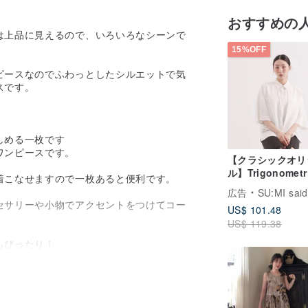
おすすめの
は上品に見えるので、いろいろなシーンで
15%OFF
ピースなのでふわっとしたシルエットで気
スです。
しめる一枚です
ワンピースです。
【クラシックオリ
ル】Trigonometr
着こなせますので一枚あると便利です。
ープンバックシャ
広告
SU:MI said
_CLT001_白
セサリーや小物でアクセントをつけてコー
US$ 101.48
US$ 119.38
もぴったり！