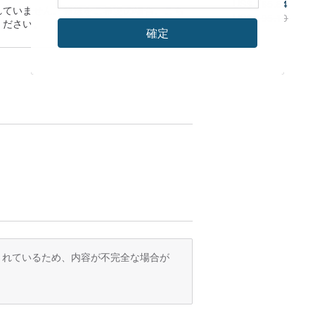
US$ 165.84
れていません。発送をご希望の場合、
こち
US$ 195.10
ください。
確定
画像の色が実際のものと多少異なって見え
ます。
サイズは1～2cmの誤差がある場合がござ
に出来ることがございます。
い求め下さい。
訳されているため、内容が不完全な場合が