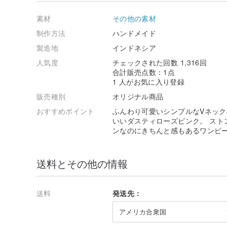
モデル身長: 約158cm
素材
その他の素材
サイズ： フリーサイズ（S～Lサイズ）
制作方法
ハンドメイド
【平置きサイズ】
製造地
インドネシア
バスト 約53cm
アームホール 約24cm
人気度
チェックされた回数 1,316回
袖丈 約55cm
合計販売点数：1点
袖口 約12cm
1 人がお気に入り登録
着丈 約122cm
販売種別
オリジナル商品
素材： コットン 100％
おすすめポイント
ふんわり可愛いシンプルなVネック
いいダスティローズピンク。 スト
裏地: なし
ンなのにきちんと感もあるワンピ
伸縮性: なし
送料とその他の情報
透け感: なし
【お買い上げの際の注意事項】
送料
発送先：
●ひとつひとつ手作業で染めている商品ですので多少の
アメリカ合衆国
ます。
また色合いはハンドメイドのため画像のものと全く同じ