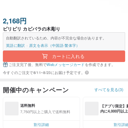
2,168円
ピリピリ カピバラの木彫り
自動翻訳されているため、内容が不完全な場合があります。
英語に翻訳
原文を表示（中国語-繁体字）
カートに入れる
ご注文完了後、無料で
Webメッセージカード
を作成できます。
今すぐのご注文で8/11~8/23にお届け予定です。
開催中のキャンペーン
すべてを見る(3)
送料無料
【アプリ限定】
内に4,000円
7,750円以上ご購入で送料無料
無料（最大500円
割引詳細
割引詳