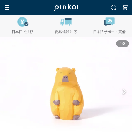
日本円で決済
配送追跡対応
日本語サポート完備
1/8