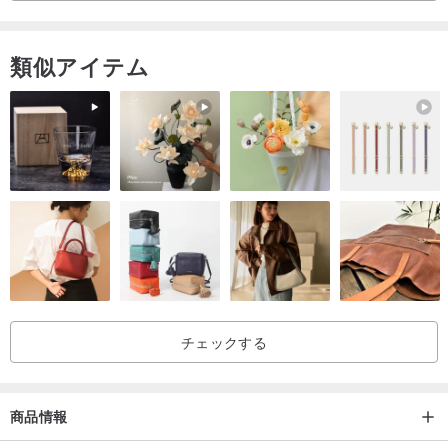
ピリピリ召喚士シリーズ
類似アイテム
美しく作られたピリピリ動物の木彫りを通して、ピリピリ召喚師の
魔法の世界を探検してください。ゲーム内の謎の召喚師からインス
ピレーションを得て、それぞれの木彫りは独特の神秘と魔法の雰囲
気を醸し出しています。 Piri Piri Summoners の世界に飛び込んで、
これらの魔法の創造物から毎日インスピレーションと魅力を感じて
ください。
チェックする
商品情報