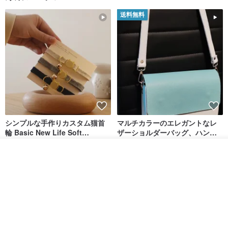
送料無料
シンプルな手作りカスタム猫首
マルチカラーのエレガントなレ
輪 Basic New Life Soft
ザーショルダーバッグ、ハンド
Organic Cat Collar | Simple
メイド
Maodian
DALI-mybag
Soft Cat Collar
カートに入れる
3,127円
30,108円
お気に入り
ショップを見る
送料無料
送料無料