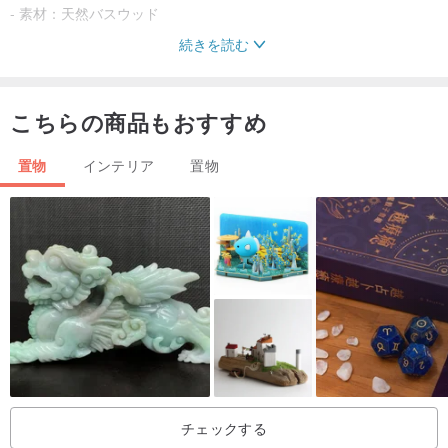
- 素材：天然バスウッド
続きを読む
手作り
こちらの商品もおすすめ
これらの彫刻は当社の熟練した大工によって手作りされています。
そのため、それぞれの作品は若干異なります。製品を手作りするの
置物
インテリア
置物
は決して簡単ではなく、技術、経験、忍耐、そして細部へのこだわ
りが必要です。 。
かわいい、行儀が良い、ユニーク
このかわいい小さな木製のテーブル装飾は、どんな環境にも合う素
敵な家具です。 100%手作りのため、それぞれの作品に独自の個性
があります。この小さな彫刻を見ると、なんとも言えない喜びと幸
福感を覚えるでしょう。
チェックする