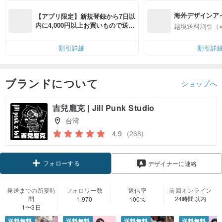
海外デザインア
【アプリ限定】新規登録から7日以
入
内に4,000円以上お買いもので送料
越境送料割引（
無料（最大500円OFF）
割引詳細
割引詳
ブランドについて
ショップへ
吉兒龐克 | Jill Punk Studio
台湾
4.9
(268)
フォローする
デザイナーに連絡
発送までの所要時
フォロワー数
返信率
前回オンライン
間
24時間以内
1,970
100%
1〜3日
送料無料
送料無料
送料無料
送料無料