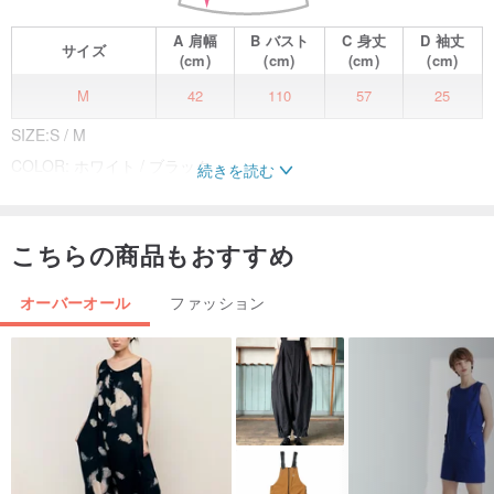
A
肩幅
B
バスト
C
身丈
D
袖丈
サイズ
(cm)
(cm)
(cm)
(cm)
M
42
110
57
25
SIZE:S / M
COLOR: ホワイト / ブラック
続きを読む
夢見る旅立ち、ロマンチックな航海。
こちらの商品もおすすめ
幸せを乗せて、あなたのもとへ。
オーバーオール
ファッション
📌詳細
サンシャインリネンを使用したツーピースのセーラー服セット。全
体的に薄手のシングルレイヤー仕立てです。