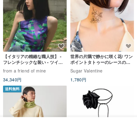
【イタリアの精緻な職人技】 -
世界の片隅で静かに咲く花/ ワン
フレンチシックな装い - ツイル
ポイントタトゥーのレースのチ
プリントシルクスカーフトップ
ョーカー SV649
from a friend of mine
Sugar Valentine
ス
34,340円
1,780円
送料無料
その他の商品を見る
ショップを見る