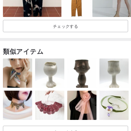
取り外し可能なリボンとスカートパーツが付いたショートパンツ
は、2通りの着こなしが楽しめ、着回し力抜群です。
チェックする
調節可能なバックル付きストラップが付属し、全体の装いをより豊
かに演出します。
類似アイテム
全体的にはロマンチックで中性的な少年王子風ですが、
スカートパーツを合わせれば、とても可愛らしいJKセーラー服セッ
トに変身します！
裾には大きなポケットが2つ付いています。
2つのサイズと2つのカラーからお選びいただけます。
※本製品にプリントはありません。