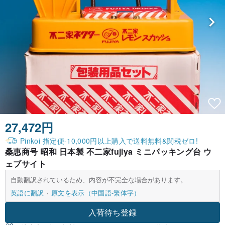
27,472円
Pinkoi 指定便-10,000円以上購入で送料無料&関税ゼロ!
桑惠商号 昭和 日本製 不二家fujiya ミニパッキング台 ウ
ェブサイト
自動翻訳されているため、内容が不完全な場合があります。
英語に翻訳
原文を表示（中国語-繁体字）
入荷待ち登録