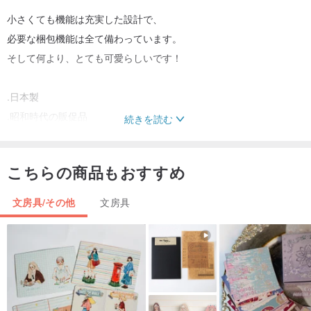
小さくても機能は充実した設計で、
必要な梱包機能は全て備わっています。
そして何より、とても可愛らしいです！
.日本製
.昭和時代の販促品
続きを読む
_____________________
こちらの商品もおすすめ
| ご購入にあたって |
⟥ ヴィンテージ品につき、経年による風合いをご理解の上お選びく
文房具/その他
文房具
ださい。
⟥ 返品・交換期間はございません。
⟥ 詳細については、ぜひDMでお気軽にお問い合わせください。
⟥ 商品到着後3日以内に商品状態をご確認ください。
⟥ 人為的でない損傷があった場合、当店で交換サービスをいたしま
す。