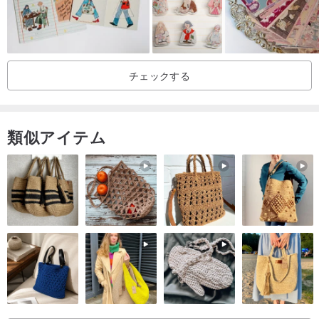
sᴏᴍᴇᴡʜᴇʀᴇ ғᴏɴᴅ ɪᴛ.
sᴏᴍᴇᴡʜᴏᴡ sᴏʟᴅ ɪᴛ.
チェックする
-桑惠商号-
時代の中継ステーション
類似アイテム
記憶のパパラッチ
古い映画、古新聞、古雑誌によく見られるハイライト。
ここでは、古き良き魂の宝物を見つけられます。
フィルム時代のクラシックな周辺機器、
多種多様なアンティークアイテム。
時が巡るように、桑惠と一緒に「Somehow Journey」に出かけませ
んか。
IG : somewhere.somehow_