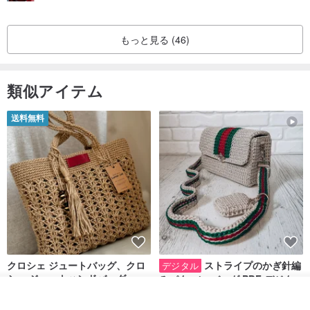
もっと見る (46)
類似アイテム
送料無料
クロシェ ジュートバッグ、クロ
ストライプのかぎ針編
デジタル
シェ ジュートハンドバッグ、リ
みパターン バッグ PDF デジタル
ユーザブルバッグ
インスタント ダウンロード、レ
入荷待ち登録
Lunar Cat
SmachnaTorba
ディース クロスボディ
お気に入り
ショップを見る