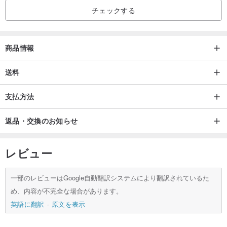
チェックする
Facebook : 桑惠商号 Somewhere Somehow
Lineアフターサービス相談:@594nfnqs(＠マークを含めてください)
商品情報
#桑惠商号
#somewheresomehow
送料
#古道具
支払方法
#不二家 #昭和
#ウェブサイト #fujiya #vintage #retro #vintagesign
返品・交換のお知らせ
レビュー
一部のレビューはGoogle自動翻訳システムにより翻訳されているた
め、内容が不完全な場合があります。
英語に翻訳
原文を表示