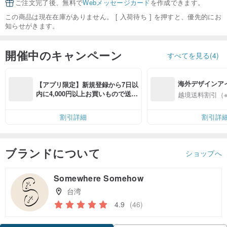
ご注文完了後、無料で
Webメッセージカード
を作成できます。
この商品は現在在庫がありません。 [ 入荷待ち ] を押すと、優先的にお
知らせがきます。
開催中のキャンペーン
すべてを見る(4)
海外デザインア
【アプリ限定】新規登録から7日以
入
内に4,000円以上お買いもので送料
越境送料割引（
無料（最大500円OFF）
割引詳細
割引詳
ブランドについて
ショップへ
Somewhere Somehow
台湾
4.9
(46)