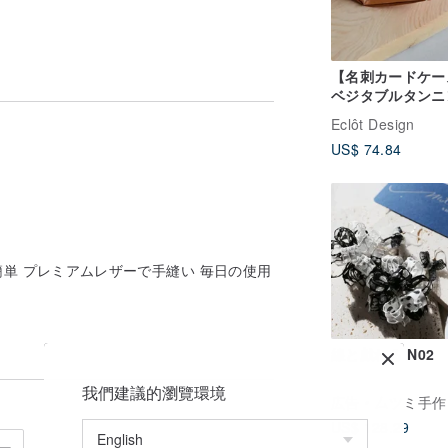
【名刺カードケー
ベジタブルタンニ
面には傷がほとんどなく、革の本体は丈夫
めし革/クラシッ
を必要とする人に適しています。
Eclôt Design
ラメル/名入れ刻
US$ 74.84
よって異なります）
と撮影用ライトの色の違いが主にエンティ
する前に違いを受け入れてください。
、どちらも自然現象であり、欠陥がないた
単 プレミアムレザーで手縫い 毎日の使用
と徐々に暗くなり、各人の使用に応じて、
線と戯れる N02
た場合は、すぐに水気を拭き取り、涼しい
我們建議的瀏覽環境
広告
厶ツミ手作り研
るように注意してください。
US$ 128.29