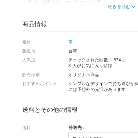
名刺入れの選択
商品情報
木版画の革の彫刻
有名な工場で作られたヨーロッパから輸入された革の表
で均一で、染色されているため、より高い革のグレード
素材
革
※備考
製造地
台湾
1.製品の生産期間は約7〜10日です（革製品のサイズに
人気度
チェックされた回数 1,874回
2.写真は実際の写真です。これは、コンピューター画面
3 人がお気に入り登録
ティに基づいているためです。
3.手染めの色を毎回同じにすることはできません。注文
販売種別
オリジナル商品
4.天然皮革には成長線や傷が見られる場合がありますが
おすすめポイント
シンプルなデザインで持ち運びが簡
め、再度注文を受け付けてください。
には予想外の光沢があります
※使用とメンテナンス
1.植物でなめした革は、毎日の使用と日光にさらされる
色の変化の速度が異なります。
送料とその他の情報
2.革に水分を丁寧に接触させてください誤って水に触れ
場所で風乾させてください。
3.傷を完全になくすことはできませんので、使用を避け
送料
発送先：