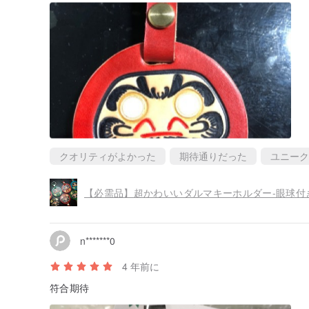
クオリティがよかった
期待通りだった
ユニーク
【必需品】超かわいいダルマキーホルダー-眼球付
n*******0
4 年前に
符合期待