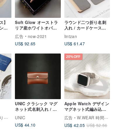
ス】
Soft Glow オーストラ
ラウンド二つ折り名刺
ンな
リア産ホワイトオパー
入れ / カードケース
クキャ
ル レトロ横向きライン
（複数配色）
広告
now-2021
lintzan
印
リング 純銀ローズゴー
US$ 92.65
US$ 61.47
ルド 控えめでエレガン
トなデザイン
20%OFF
UNIC クラシック マグ
Apple Watch デザイン
ネット式名刺入れ / レ
マグネット式編み込み
ザー名刺入れ / マグネ
ミラネーゼバンド
究室
UNIC
広告
W.WEAR 時間をまとう
ット式ミニカードケー
US$ 44.10
US$ 42.05
US$ 52.56
ス 【カスタマイズ可