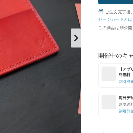
ご注文完了後
セージカードとは
この商品は非公開
開催中のキ
【アプリ
料無料（最
割引詳
海外デ
越境送
割引詳