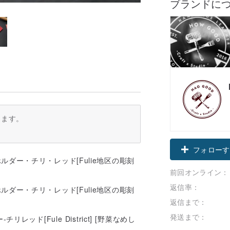
ブランドに
ります。
フォローす
前回オンライン：
返信率：
返信まで：
発送まで：
ッド[Fule District] [野菜なめし