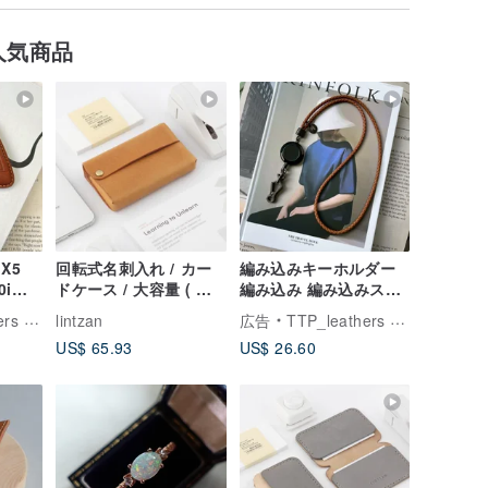
人気商品
 X5
回転式名刺入れ / カー
編み込みキーホルダー
0i
ドケース / 大容量 ( 複
編み込み 編み込みスト
 キーカ
数カラー展開 )
ラップ ネックレス チョ
ザーアトリエ
lintzan
広告
TTP_leathers ポセイトン・レザーアトリエ
ーカー ネックストラッ
US$ 65.93
US$ 26.60
プ 伸縮 伸縮ストラップ
ネックコード