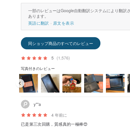
一部のレビューはGoogle自動翻訳システムにより翻
あります。
英語に翻訳
原文を表示
同ショップ商品のすべてのレビュー
5
(1,576)
写真付きのレビュー
y**a
4 年前に
已是第三次回購，質感真的一極棒😍