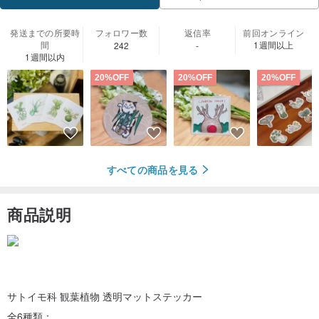
発送までの所要時
フォロワー数
返信率
前回オンライン
間
1週間以上
242
-
1週間以内
20%OFF
20%OFF
20%OFF
すべての商品を見る
商品説明
サトイモ科 観葉植物 透明マットステッカー
全6種類：