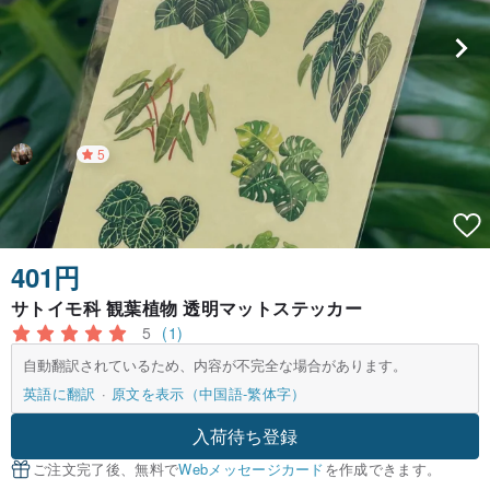
5
401円
サトイモ科 観葉植物 透明マットステッカー
5
(1)
自動翻訳されているため、内容が不完全な場合があります。
英語に翻訳
原文を表示（中国語-繁体字）
入荷待ち登録
ご注文完了後、無料で
Webメッセージカード
を作成できます。