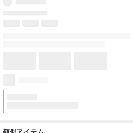
この商品のレビュー
同ショップ商品のすべてのレビュー
5
(1)
郭辰逵
3 年前に
すべてが超テクスチャです！小さなサプライズやパッケージの細
部も省略されています。 !
パッケージを開けて中身を見るまで、本当に口角が下がりません
🤤🤤
もっと見る
ㄉ🥹の作品と超かわいいㄉデザイナーが大好きです！ !
中国語繁体字から翻訳