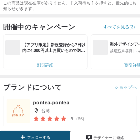
この商品は現在在庫がありません。 [ 入荷待ち ] を押すと、優先的にお
知らせがきます。
開催中のキャンペーン
すべてを見る(3)
海外デザインア
【アプリ限定】新規登録から7日以
入
内に4,000円以上お買いもので送料
越境送料割引（
無料（最大500円OFF）
割引詳細
割引詳
ブランドについて
ショップへ
pontea-pontea
台湾
5
(66)
フォローする
デザイナーに連絡