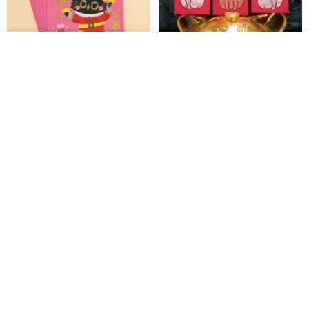
得な6枚セット】
禮享生活
gfsd
287円
5,083円
入荷待ち登録
送料無料
お気に入り
ショップを見る
黒猫マルーの小さな財神 宝くじ
【GFSD】ラインストーン精品 -
ホットスタンプポチ袋
煌めく多目的ポチ袋 -【招財納
福・金運招来】
Huei Hei Ji Bai
gfsd
516円
6,868円