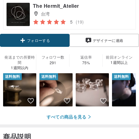
The Hermit_Atelier
台湾
5
(19)
フォローする
デザイナーに連絡
発送までの所要時
フォロワー数
返信率
前回オンライン
間
1週間以上
291
75%
1週間以内
送料無料
送料無料
送料無料
すべての商品を見る
商品説明