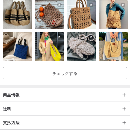
然に流れていきます。
⋄ 素材 ⋄シルバー925
⋄ カラー ⋄ シルバー
⋄ 数量 ⋄ Bのみ
✧メンテナンス方法✧
_この作品は無塗装の純銀製ですので、酸化した場合はシルバー布で
チェックする
拭くことができます。
_汗、入浴、温泉はシルバージュエリーの酸化と加硫を引き起こしま
す.運動中や高酸、高アルカリ物質にさらされるときの着用はお勧め
商品情報
しません.
_汗染みがある場合は、きれいな水と中性ローションを使用してきれ
送料
いにし、酸化を防ぐために洗浄後はジュエリーを乾かしてくださ
支払方法
い。