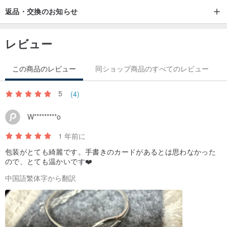
_シルバージュエリーは、着用者が長時間着用すると独特の色にな
返品・交換のお知らせ
り、シルバージュエリーは体の天然オイルの維持下で独特の色にな
ります。
レビュー
✧購入リマインダー✧
この商品のレビュー
同ショップ商品のすべてのレビュー
_すべて手作業で磨き、修理しているため、ひとつひとつ風合いが若
5
(4)
干異なりますので、気になさる方はご注文をお控えください。
_こちらの商品は重大な欠陥以外の返品・交換はお受けできません.
W*********o
重大な欠陥のある商品が届いた場合は、記録を写真に撮ってご連絡
1 年前に
ください.
包装がとても綺麗です。手書きのカードがあるとは思わなかった
ので、とても温かいです❤️
中国語繁体字から翻訳