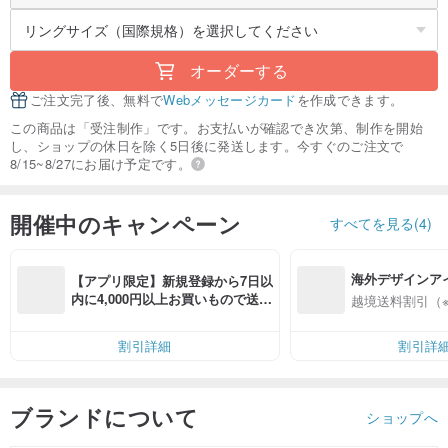
オーダーする
ご注文完了後、無料で
Webメッセージカード
を作成できます。
この商品は「受注制作」です。お支払いが確認でき次第、制作を開始
し、ショップの休日を除く5日後に発送します。今すぐのご注文で
8/15~8/27にお届け予定です。
開催中のキャンペーン
すべてを見る(4)
海外デザインア
【アプリ限定】新規登録から7日以
入
内に4,000円以上お買いもので送料
越境送料割引（
無料（最大500円OFF）
割引詳細
割引詳
ブランドについて
ショップへ