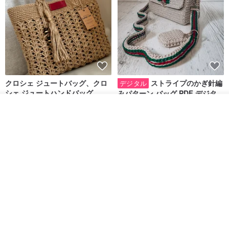
クロシェ ジュートバッグ、クロ
ストライプのかぎ針編
デジタル
シェ ジュートハンドバッグ、リ
みパターン バッグ PDF デジタル
ユーザブルバッグ
インスタント ダウンロード、レ
Lunar Cat
SmachnaTorba
オーダーする
ディース クロスボディ
お気に入り
ショップを見る
14,074円
788円
送料無料
35%OFF