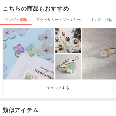
#7
15
47.12
こちらの商品もおすすめ
#8
15.5
48.69
リング・指輪
アクセサリー・ジュエリー
リング・指輪
#9
16
50.27
#10
16.5
51.84
#11
17
53.41
#12
17.5
54.98
#13
18
56.55
シルバー925｜ストリームラインリング｜視線｜シンプル
チェックする
✧作品紹介✧
ホルスリング凝縮｜シルバー925ワイヤーリング
無限の洞窟のように感情の層に満ちた目は穏やかなサイクルにな
類似アイテム
り、見つめることによって生み出される知恵が物語を包み込み、自