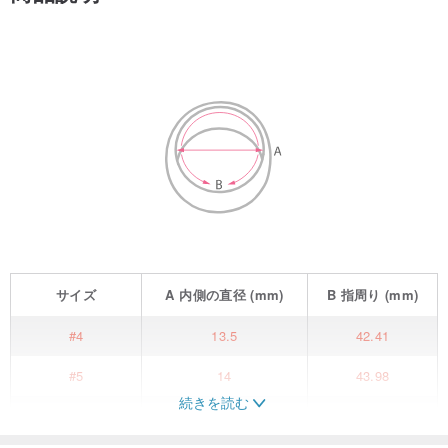
サイズ
A
内側の直径
(mm)
B
指周り
(mm)
#4
13.5
42.41
#5
14
43.98
続きを読む
#6
14.5
45.55