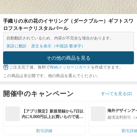
手織りの水の花のイヤリング（ダークブルー）ギフトスワ
ロフスキークリスタルパール
自動翻訳されているため、内容が不完全な場合があります。
英語に翻訳
原文を表示（中国語-繁体字）
その他の商品を見る
ご注文完了後、無料で
Webメッセージカード
を作成できます。
この商品は非公開です。他の商品を選んでください。
開催中のキャンペーン
すべてを見る(2)
海外デザインア
【アプリ限定】新規登録から7日以
入
内に4,000円以上お買いもので送料
越境送料割引（
無料（最大500円OFF）
割引詳細
割引詳