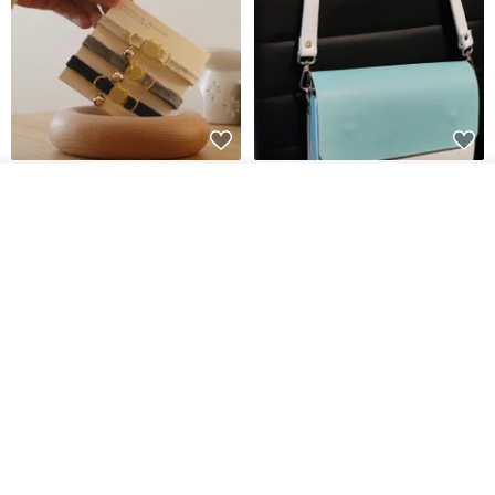
シンプルな手作りカスタム猫首
マルチカラーのエレガントなレ
その他の商品を見る
輪 Basic New Life Soft
ザーショルダーバッグ、ハンド
ショップを見る
Organic Cat Collar | Simple
メイド
Maodian
DALI-mybag
Soft Cat Collar
3,127円
30,108円
送料無料
送料無料