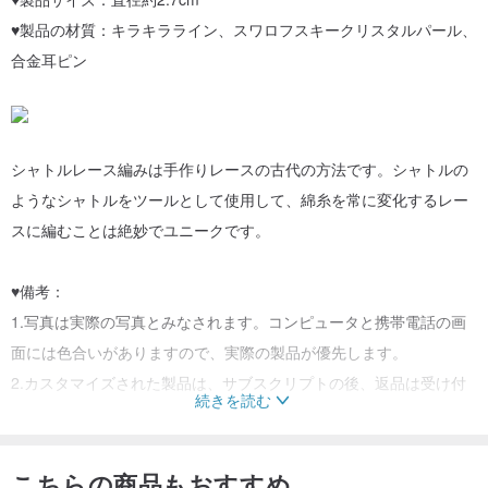
♥製品の材質：キラキラライン、スワロフスキークリスタルパール、
合金耳ピン
シャトルレース編みは手作りレースの古代の方法です。シャトルの
ようなシャトルをツールとして使用して、綿糸を常に変化するレー
スに編むことは絶妙でユニークです。
♥備考：
1.写真は実際の写真とみなされます。コンピュータと携帯電話の画
面には色合いがありますので、実際の製品が優先します。
2.カスタマイズされた製品は、サブスクリプトの後、返品は受け付
続きを読む
けられません、生産日は約6営業日（休日と出荷を除く）
3.本製品はハンドメイドで、サイズに若干の誤差があります。
こちらの商品もおすすめ