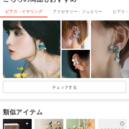
♥使用とメンテナンス：
ピアス・イヤリング
アクセサリー・ジュエリー
ピアス
1.本製品は水に触れることはお勧めできませんので、入浴や水泳の
前に服用してください。
2.付属品が濡れている場合は、涼しい場所にぶら下げて乾かしてく
ださい。しっかりと引っ張ったりこすったりしないでください。
配送方法：
マカオは普通郵便で、香港と台湾は郵便局に登録され、中国本土は
珠海エクスプレスから送られ、その他の地域は郵便局から送られ
る。
チェックする
類似アイテム