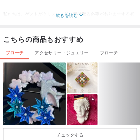
私たちは、ゲストがクリスマス前に受け取る必要がありますする必
続きを読む
要があるため、我々は最初のクエリは、製品の状況を既存あり、そ
の後、〜ありがとうございます決定するために、手描きのカスタム
こちらの商品もおすすめ
のもう一つのシリーズを■！
ブローチ
アクセサリー・ジュエリー
ブローチ
☆★メリークリスマス~~メリークリスマス☆★
<「クリスマス限定「オレンジピールは、遠近赤クリスマスの花クリ
スマス角閃石チェーン多目的襟ピンブローチブローチを描きました>
チェックする
オレンジピール3次元手描きクリスマス赤~~~すべてのスタッフ開