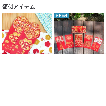
類似アイテム
送料無料
★様々なスタイルのランダム充填 - 驚きのフル★
★メリークリスマス★
入荷待ち登録
ショップを見る
開運紅包袋をお楽しみください
ラインストーンお年玉袋 - 【お
得な6枚セット】
禮享生活
gfsd
注意事項◎◎
287円
5,083円
送料無料
‧全体のスタッフが個人的に花の絵ですので~~だから！少しずれがあ
るでしょう、色とサイズが100％一致することはできません印刷さ