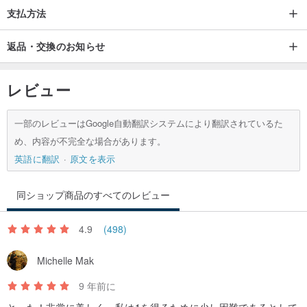
支払方法
返品・交換のお知らせ
レビュー
◎サイズおよび材料◎
一部のレビューはGoogle自動翻訳システムにより翻訳されているた
‧手描きのクリスマスの花（樹脂材料）
め、内容が不完全な場合があります。
約2.5センチメートルのx 2.5センチメートルの‧クリスマスの花の大
英語に翻訳
原文を表示
きさ
‧チェーンは、約5.5インチを測定し、925純銀製の材料であり、
同ショップ商品のすべてのレビュー
‧として色の保持のブローチ合金（提供されるセキュリティ南京錠）
4.9
(498)
Michelle Mak
9 年前に
☆☆☆☆クリスマス限定パッケージング