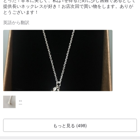
とった！非常に美しく、私は1を得るために少し困難であるとして
提供長いネックレスが好き！お店次回で買い物をします。ありが
とうございます！
25/12 11分の20へ - 支払順序はクリスマス限定（ランダム）に梱包
英語から翻訳
送信されます〜
また、クリスマスカードが付属していますが〜表の心の友人に送信
することができます！
自分や友人のためのクリスマスの驚きを送信♥
♦独自のゲストはまた、ノートクリスマスパッケージなしで私たちを
通知することができます〜環境保護をサポートするために！
私は完全な暖かい♥♥のあなたに幸せなクリスマスを望む♥♥
**
★友人にクリスマスカードを送って〜祝福（ランダム）★
もっと見る (498)