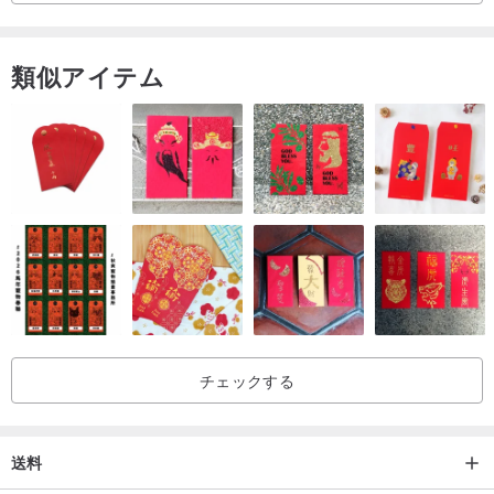
花、塗装色の層〜
類似アイテム
プラスの小さな花のラインストーン~~~~厚い雰囲気はクリスマスよ
り点滅作る★★
各1独立した絵画や角状の花のように~~マージサイズは確かに同じ
ではありません！
しかし、これは独特の美しさと驚きである♥♥♥
これは、自分自身を削除することができます多目的襟ピン~~鎖で独
立した2クリスマスの花のブローチが~~別の服~~にバックルができ
チェックする
になりました^^
厚い冬のクリスマスの雰囲気！
送料