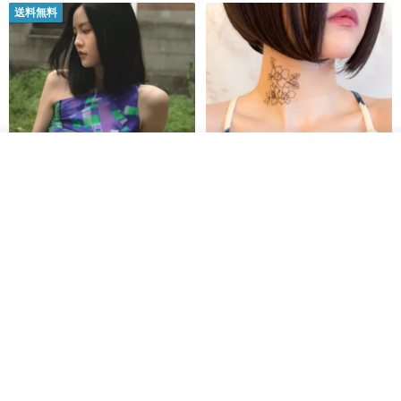
送料無料
その他の商品を見る
ショップを見る
【イタリアの精緻な職人技】 -
世界の片隅で静かに咲く花/ ワン
フレンチシックな装い - ツイル
ポイントタトゥーのレースのチ
プリントシルクスカーフトップ
ョーカー SV649
from a friend of mine
Sugar Valentine
ス
34,340円
1,780円
送料無料