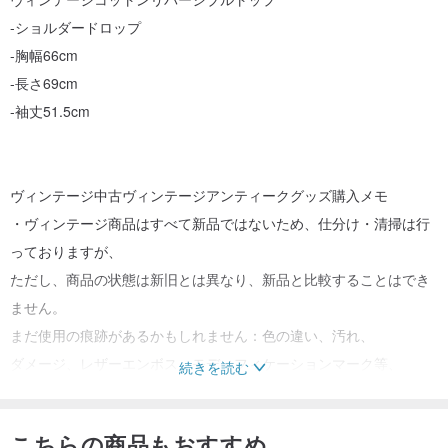
-ショルダードロップ
-胸幅66cm
-長さ69cm
-袖丈51.5cm
ヴィンテージ中古ヴィンテージアンティークグッズ購入メモ
・ヴィンテージ商品はすべて新品ではないため、仕分け・清掃は行
っておりますが、
ただし、商品の状態は新旧とは異なり、新品と比較することはでき
ません。
まだ使用の痕跡があるかもしれません：色の違い、汚れ、
ダメージ、レザーエンボス、モディフィケーションマーク等、
続きを読む
購入する前に、上記の条件を受け入れることをお勧めします。
・数量は1点のみで、販売後の追加はできません。
こちらの商品もおすすめ
また、購入する前に、さまざまな質問を慎重に検討して確認してく