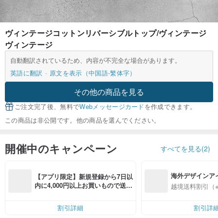
ヴィンテージコットンリバーシブルトップ/ヴィンテージ
ヴィンテージ
自動翻訳されているため、内容が不完全な場合があります。
英語に翻訳
原文を表示（中国語-繁体字）
その他の商品を見る
ご注文完了後、無料で
Webメッセージカード
を作成できます。
この商品は非公開です。他の商品を選んでください。
開催中のキャンペーン
すべてを見る(2)
海外デザインア
【アプリ限定】新規登録から7日以
入
内に4,000円以上お買いもので送料
越境送料割引（
無料（最大500円OFF）
割引詳細
割引詳